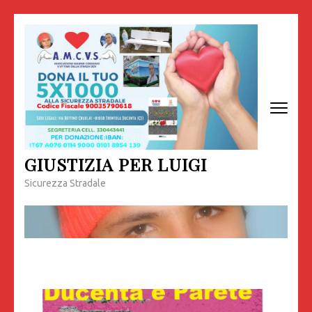
Passa
al
contenuto
(premi
invio)
GIUSTIZIA PER LUIGI
Sicurezza Stradale