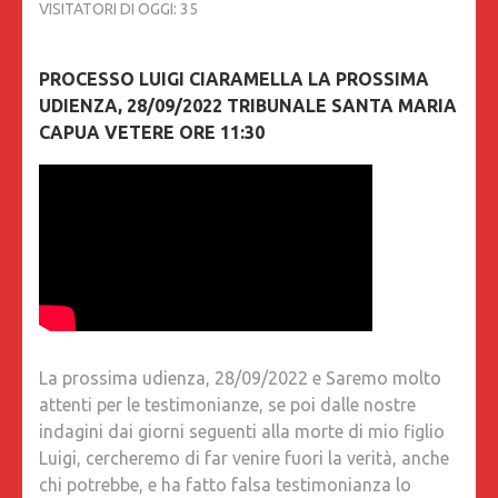
VISITATORI DI OGGI:
35
PROCESSO LUIGI CIARAMELLA LA PROSSIMA
UDIENZA, 28/09/2022 TRIBUNALE SANTA MARIA
CAPUA VETERE ORE 11:30
La prossima udienza, 28/09/2022 e Saremo molto
attenti per le testimonianze, se poi dalle nostre
indagini dai giorni seguenti alla morte di mio figlio
Luigi, cercheremo di far venire fuori la verità, anche
chi potrebbe, e ha fatto falsa testimonianza lo