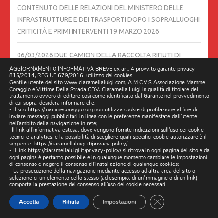
CONTENUTO DELLE RELAZIONI DEL MINISTERO DELLE
INFRASTRUTTURE E DEI TRASPORTI DOPO I SOPRALLUOGHI:
CRITICITÀ E PRIMI INTERVENTI
19 MARZO 2026
06/03/2026 DUE CAMION DELLA RACCOLTA RIFIUTI DI
TRENTOLA DUCENTA FANNO TRASBORDO IN STRADA A
AGGIORNAMENTO INFORMATIVA BREVE ex art. 4 provv.to garante privacy
815/2014, REG UE 679/2016. utilizzo dei cookies.
LUSCIANO.
6 MARZO 2026
Gentile utente del sito www.ciaramellaluigi.com, A.M.C.V.S Associazione Mamme
Coraggio e Vittime Della Strada ODV, Ciaramella Luigi in qualità di titolare del
trattamento ovvero di editore così come identificato dal Garante nel provvedimento
STRADE DISSESTATE, BLITZ DEGLI ISPETTORI MINISTERIALI
di cui sopra, desidera informare che:
- Il sito https://mammecoraggio.org non utilizza cookie di profilazione al fine di
ANCHE A GIUGLIANO
5 MARZO 2026
inviare messaggi pubblicitari in linea con le preferenze manifestate dall'utente
nell'ambito della navigazione in rete;
-Il link all'informativa estesa, dove vengono fornite indicazioni sull'uso dei cookie
tecnici e analytics, e la possibilità di scegliere quali specifici cookie autorizzare è il
LA BUCA LUSCIANO IN VIALE DELLA LIBERTÀ, CIVICO 55, È
seguente:
https://ciaramellaluigi.it/privacy-policy/
ANCORA LÌ.
4 MARZO 2026
- Il link
https://ciaramellaluigi.it/privacy-policy/
si ritrova in ogni pagina del sito e da
ogni pagina è pertanto possibile e in qualunque momento cambiare le impostazioni
di consenso e negare il consenso all'installazione di qualunque cookies;
- La prosecuzione della navigazione mediante accesso ad altra area del sito o
L’ILLUMINAZIONE TRA VIA BETTINO CRAXI E VIA LUCARELLI È
selezione di un elemento dello stesso (ad esempio, di un'immagine o di un link)
comporta la prestazione del consenso all'uso dei cookie necessari.
TORNATA. 03/03/2026 TRENTOLA DUCENTA, LUSCIANO
3
MARZO 2026
CLOSE GDPR CO
Accetta
Rifiuta
Impostazioni