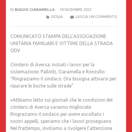
DI
BIAGIO CIARAMELLA
19 DICEMBRE 2022
CIMITE
SICILIA
LASCIA UN COMMENTO
DI
AVERSA
COMUNICATO STAMPA DELL’ASSOCIAZIONE
INIZIATI
UNITARIA FAMILIARI E VITTIME DELLA STRADA
I
ODV
LAVORI
PER
Cimitero di Aversa: iniziati i lavori per la
LA
sistemazione. Pallotti, Ciaramella e Ronzullo:
SISTEM
“Ringraziamo il sindaco. Ora bisogna attivarsi per
PALLOTT
riparare le buche sulle strade”
CIARAM
E
«Abbiamo letto sui giornali che le condizioni del
RONZUL
cimitero di Aversa saranno migliorate.
“RINGR
Ringraziamo il sindaco per avere ascoltato i
IL
nostri appelli, speriamo che i lavori proseguano.
SINDAC
Nel frattempo, invitiamo a rivolgere l’attenzione
ORA