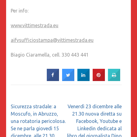
Per info:
www.vittimestrada.eu
aifvsufficiostampa@vittimestrada.eu
Biagio Ciaramella, cell. 330 443 441
Navigazione
Sicurezza stradale: a
Venerdì 23 dicembre alle
articoli
Moscufo, in Abruzzo,
21.30 nuova diretta su
una rotatoria pericolosa.
Facebook, Youtube e
Se ne parla giovedì 15
Linkedin dedicata al
dicembre, alle 21.30,
libro del giornalista Dino