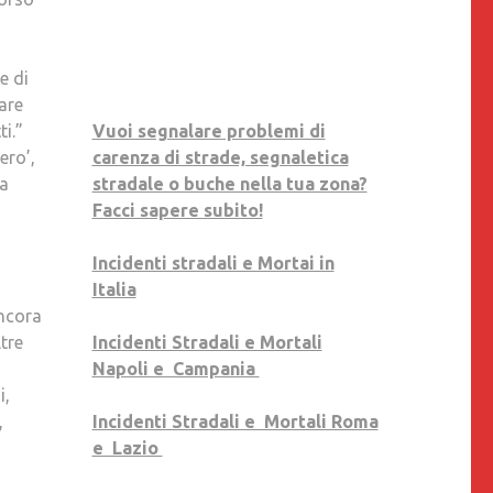
e di
vare
ti.”
Vuoi segnalare problemi di
ero’,
carenza di strade, segnaletica
da
stradale o buche nella tua zona?
Facci sapere subito!
Incidenti stradali e Mortai in
Italia
ancora
ltre
Incidenti Stradali e Mortali
Napoli e Campania
i,
,
Incidenti Stradali e Mortali Roma
e Lazio