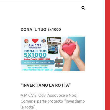
DONA IL TUO 5×1000
“INVERTIAMO LA ROTTA”
A.M.C.V.S. Odv, Assovoce e Nodi
Comune: parte progetto “Invertiamo
la rotta”,