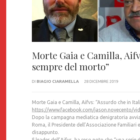
Morte Gaia e Camilla, Aifvs
sempre del morto”
DI
BIAGIO CIARAMELLA
28 DICEMBRE 2019
Morte Gaia e Camilla, Aifvs: “Assurdo che in Ita
https://www.facebook.com/jason.novecent
Dopo la campagna mediatica denigratoria avviata
Roma, il Presidente dell’Associazione Familiari 
disappunto.
Il leader dell’Aifvs, ha reso noto che “una serie