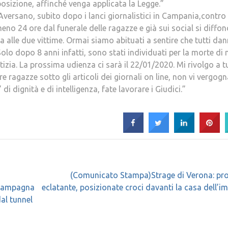
osizione, affinché venga applicata la Legge.”
Aversano, subito dopo i lanci giornalistici in Campania,contro 
no 24 ore dal funerale delle ragazze e già sui social si diffo
olpa alle due vittime. Ormai siamo abituati a sentire che tutti da
olo dopo 8 anni infatti, sono stati individuati per la morte di
tizia. La prossima udienza ci sarà il 22/01/2020. Mi rivolgo a tu
 ragazze sotto gli articoli dei giornali on line, non vi vergogn
di dignità e di intelligenza, fate lavorare i Giudici.”
(Comunicato Stampa)Strage di Verona: pro
a”Campagna
eclatante, posizionate croci davanti la casa dell’i
dal tunnel