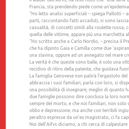
Francia, sta prendendo piede come un’epidemia i
“Ho letto analisi superficiali – spiega Pallotti –
parti, raccontando fatti accaduti, si sono lascia
casualità, di concetti simili alla roulette russa, 
quella delle vittime, appare più una marchetta al
“Ho scritto anche a Carlo Nordio, – precisa il Pr
che ha dipinto Gaia e Camilla come due ‘aspiran
una slavina, oppure ad un annegato nel mare cr
La verità è che queste sono balle, è solo una vi
recidivo di ritiro della patente, che guidava fuori 
La famiglia Genovese non patirà l’ergastolo del
abbraccia i suoi familiari, parla con loro, si di
una possibilità di insegnare, meglio di quanto ha
due famiglie possono dire conclusa la loro norma
sempre del morto, e che noi familiari, non solo d
oblio e depressione, ma anche con terribili ingi
peraltro espresse da un’ex magistrato, ci fa cap
Noi dell’Aifvs diciamo, a chi cerca di calpestare 