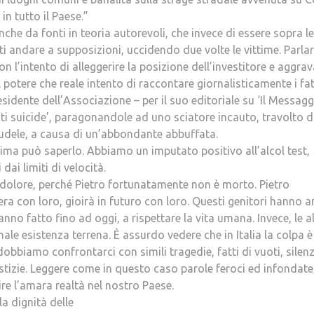
n tutto il Paese.”
 anche da fonti in teoria autorevoli, che invece di essere sopra le
ti andare a supposizioni, uccidendo due volte le vittime. Parlar
con l’intento di alleggerire la posizione dell’investitore e aggra
 potere che reale intento di raccontare giornalisticamente i fat
esidente dell’Associazione – per il suo editoriale su ‘Il Messagg
ti suicide’, paragonandole ad uno sciatore incauto, travolto 
udele, a causa di un’abbondante abbuffata.
ttima può saperlo. Abbiamo un imputato positivo all’alcol test,
dai limiti di velocità.
 dolore, perché Pietro fortunatamente non è morto. Pietro
spera con loro, gioirà in futuro con loro. Questi genitori hanno 
nno fatto fino ad oggi, a rispettare la vita umana. Invece, le a
le esistenza terrena. È assurdo vedere che in Italia la colpa è
obbiamo confrontarci con simili tragedie, fatti di vuoti, silenz
ustizie. Leggere come in questo caso parole feroci ed infondate
ire l’amara realtà nel nostro Paese.
la dignità delle