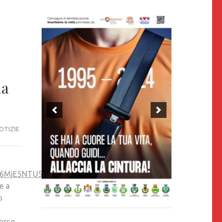
ia
OTIZIE
zNTk6MjE5NTU5NTA0NDA4MDAyOA/
e a
o
Corso