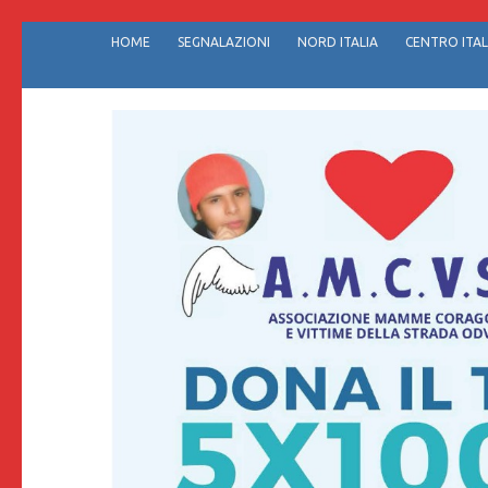
Passa
HOME
SEGNALAZIONI
NORD ITALIA
CENTRO ITAL
al
contenuto
(premi
invio)