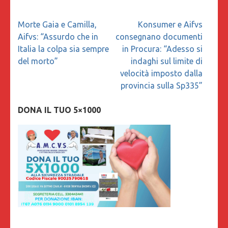
Navigazione
Morte Gaia e Camilla,
Konsumer e Aifvs
articoli
Aifvs: “Assurdo che in
consegnano documenti
Italia la colpa sia sempre
in Procura: “Adesso si
del morto”
indaghi sul limite di
velocità imposto dalla
provincia sulla Sp335”
DONA IL TUO 5×1000