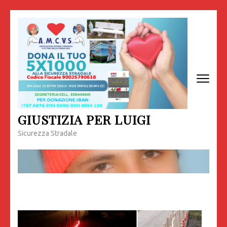
Passa
al
contenuto
(premi
invio)
GIUSTIZIA PER LUIGI
Sicurezza Stradale