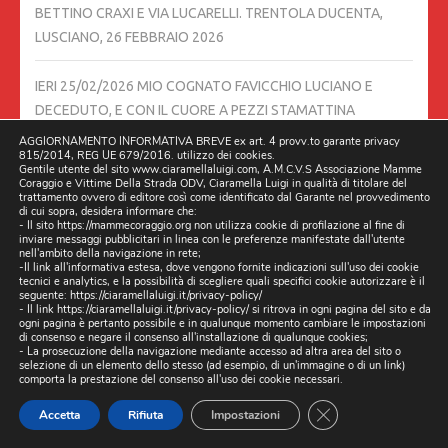
BETTINO CRAXI E VIA LUCARELLI. TRENTOLA DUCENTA,
LUSCIANO,
26 FEBBRAIO 2026
IERI 25/02/2026 MIO COGNATO FAVICCHIO LUCIANO E
DECEDUTO, E CON IL CUORE A PEZZI STAMATTINA
26/02/2026 SONO STATO A FARE QUESTO SERVIZIO,
AGGIORNAMENTO INFORMATIVA BREVE ex art. 4 provv.to garante privacy
815/2014, REG UE 679/2016. utilizzo dei cookies.
SPERANDO DI SALVARE DELLE VITE UMANE,
26 FEBBRAIO
Gentile utente del sito www.ciaramellaluigi.com, A.M.C.V.S Associazione Mamme
2026
Coraggio e Vittime Della Strada ODV, Ciaramella Luigi in qualità di titolare del
trattamento ovvero di editore così come identificato dal Garante nel provvedimento
di cui sopra, desidera informare che:
- Il sito https://mammecoraggio.org non utilizza cookie di profilazione al fine di
DIRETTA 24/02/2026 ORE 21:30 SU FACEBOOK E ALTRI
inviare messaggi pubblicitari in linea con le preferenze manifestate dall'utente
nell'ambito della navigazione in rete;
CANALI, CON DILLO A L’AVVOCATO DAVIDE TIROZZI,
24
-Il link all'informativa estesa, dove vengono fornite indicazioni sull'uso dei cookie
FEBBRAIO 2026
tecnici e analytics, e la possibilità di scegliere quali specifici cookie autorizzare è il
seguente:
https://ciaramellaluigi.it/privacy-policy/
- Il link
https://ciaramellaluigi.it/privacy-policy/
si ritrova in ogni pagina del sito e da
ogni pagina è pertanto possibile e in qualunque momento cambiare le impostazioni
TESTIMONE LA PRESIDENTE ELENA RONZULLO A.M.C.V.S.
di consenso e negare il consenso all'installazione di qualunque cookies;
ASSOCIAZIONE MAMME CORAGGIO E VITTIME DELLA
- La prosecuzione della navigazione mediante accesso ad altra area del sito o
selezione di un elemento dello stesso (ad esempio, di un'immagine o di un link)
STRADA – ODV
24 FEBBRAIO 2026
comporta la prestazione del consenso all'uso dei cookie necessari.
CLOSE GDPR CO
Accetta
Rifiuta
Impostazioni
INCONTRO SCUOLA 24/02/2026 ISIS RITA LEVI MONTALCINI