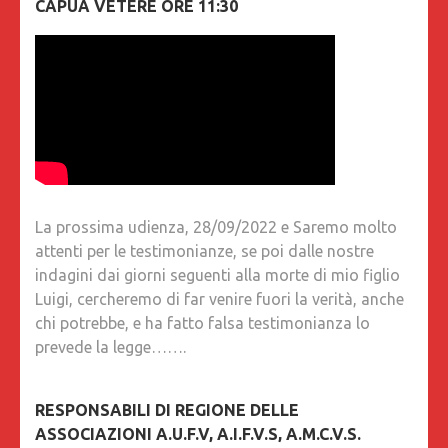
CAPUA VETERE ORE 11:30
La prossima udienza, 28/09/2022 e Saremo molto
attenti per le testimonianze, se poi dalle nostre
indagini dai giorni seguenti alla morte di mio figlio
Luigi, cercheremo di far venire fuori la verità, anche
chi potrebbe, e ha fatto falsa testimonianza lo
prevede la legge…….
RESPONSABILI DI REGIONE DELLE
ASSOCIAZIONI A.U.F.V, A.I.F.V.S, A.M.C.V.S.