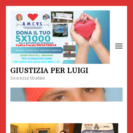
Passa
al
contenuto
(premi
invio)
GIUSTIZIA PER LUIGI
Sicurezza Stradale