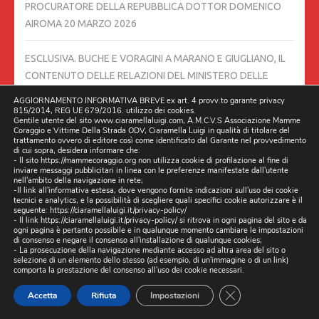
PROCURATORE DELLA REPUBBLICA DOTTOR DOMENICO
AIROMA
20 MARZO 2026
ESCLUSIVA. BUCHE E VORAGINI A MARANO E GIUGLIANO, IL
CONTENUTO DELLE RELAZIONI DEL MINISTERO DELLE
INFRASTRUTTURE E DEI TRASPORTI DOPO I SOPRALLUOGHI:
AGGIORNAMENTO INFORMATIVA BREVE ex art. 4 provv.to garante privacy
CRITICITÀ E PRIMI INTERVENTI
19 MARZO 2026
815/2014, REG UE 679/2016. utilizzo dei cookies.
Gentile utente del sito www.ciaramellaluigi.com, A.M.C.V.S Associazione Mamme
Coraggio e Vittime Della Strada ODV, Ciaramella Luigi in qualità di titolare del
trattamento ovvero di editore così come identificato dal Garante nel provvedimento
06/03/2026 DUE CAMION DELLA RACCOLTA RIFIUTI DI
di cui sopra, desidera informare che:
- Il sito https://mammecoraggio.org non utilizza cookie di profilazione al fine di
TRENTOLA DUCENTA FANNO TRASBORDO IN STRADA A
inviare messaggi pubblicitari in linea con le preferenze manifestate dall'utente
LUSCIANO.
6 MARZO 2026
nell'ambito della navigazione in rete;
-Il link all'informativa estesa, dove vengono fornite indicazioni sull'uso dei cookie
tecnici e analytics, e la possibilità di scegliere quali specifici cookie autorizzare è il
seguente:
https://ciaramellaluigi.it/privacy-policy/
STRADE DISSESTATE, BLITZ DEGLI ISPETTORI MINISTERIALI
- Il link
https://ciaramellaluigi.it/privacy-policy/
si ritrova in ogni pagina del sito e da
ANCHE A GIUGLIANO
5 MARZO 2026
ogni pagina è pertanto possibile e in qualunque momento cambiare le impostazioni
di consenso e negare il consenso all'installazione di qualunque cookies;
- La prosecuzione della navigazione mediante accesso ad altra area del sito o
selezione di un elemento dello stesso (ad esempio, di un'immagine o di un link)
LA BUCA LUSCIANO IN VIALE DELLA LIBERTÀ, CIVICO 55, È
comporta la prestazione del consenso all'uso dei cookie necessari.
ANCORA LÌ.
4 MARZO 2026
CLOSE GDPR CO
Accetta
Rifiuta
Impostazioni
L’ILLUMINAZIONE TRA VIA BETTINO CRAXI E VIA LUCARELLI È