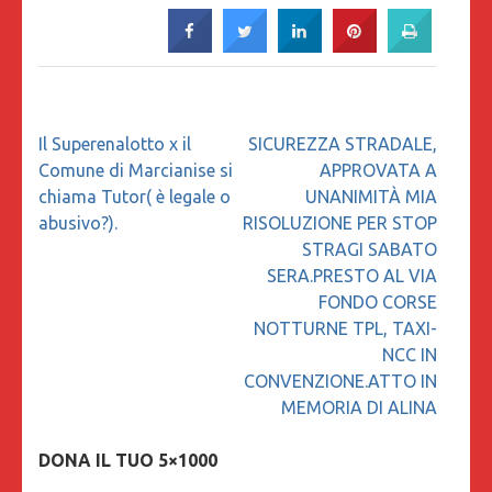
Navigazione
Il Superenalotto x il
SICUREZZA STRADALE,
articoli
Comune di Marcianise si
APPROVATA A
chiama Tutor( è legale o
UNANIMITÀ MIA
abusivo?).
RISOLUZIONE PER STOP
STRAGI SABATO
SERA.PRESTO AL VIA
FONDO CORSE
NOTTURNE TPL, TAXI-
NCC IN
CONVENZIONE.ATTO IN
MEMORIA DI ALINA
DONA IL TUO 5×1000