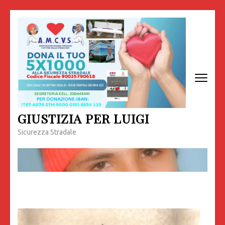
Passa
al
contenuto
(premi
invio)
GIUSTIZIA PER LUIGI
Sicurezza Stradale