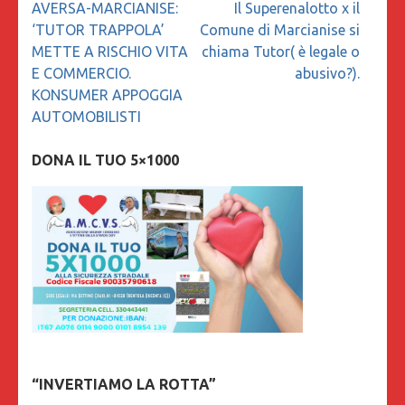
Navigazione
AVERSA-MARCIANISE:
Il Superenalotto x il
articoli
‘TUTOR TRAPPOLA’
Comune di Marcianise si
METTE A RISCHIO VITA
chiama Tutor( è legale o
E COMMERCIO.
abusivo?).
KONSUMER APPOGGIA
AUTOMOBILISTI
DONA IL TUO 5×1000
“INVERTIAMO LA ROTTA”