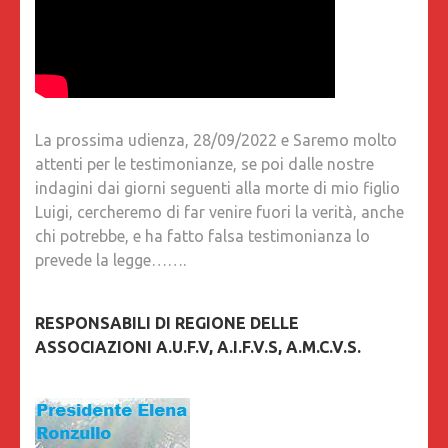
La prossima udienza, 28/09/2022 e Saremo molto
attenti per le testimonianze, se poi dalle nostre
indagini dai giorni seguenti alla morte di mio figlio
Luigi, cercheremo di far venire fuori la verità, anche
chi potrebbe, e ha fatto falsa testimonianza lo
prevede la legge…….
RESPONSABILI DI REGIONE DELLE
ASSOCIAZIONI A.U.F.V, A.I.F.V.S, A.M.C.V.S.