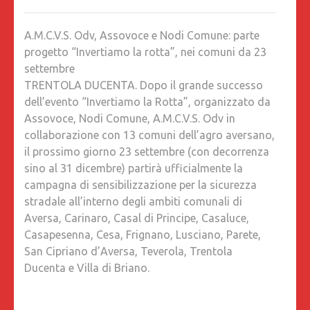
ODV,
ASSOV
A.M.C.V.S. Odv, Assovoce e Nodi Comune: parte
E
progetto “Invertiamo la rotta”, nei comuni da 23
NODI
settembre
COMUNE
TRENTOLA DUCENTA. Dopo il grande successo
PARTE
dell’evento “Invertiamo la Rotta”, organizzato da
PROGE
Assovoce, Nodi Comune, A.M.C.V.S. Odv in
“INVER
collaborazione con 13 comuni dell’agro aversano,
LA
il prossimo giorno 23 settembre (con decorrenza
ROTTA”
sino al 31 dicembre) partirà ufficialmente la
NEI
campagna di sensibilizzazione per la sicurezza
COMUNI
stradale all’interno degli ambiti comunali di
DA
Aversa, Carinaro, Casal di Principe, Casaluce,
23
Casapesenna, Cesa, Frignano, Lusciano, Parete,
SETTEM
San Cipriano d’Aversa, Teverola, Trentola
Ducenta e Villa di Briano.