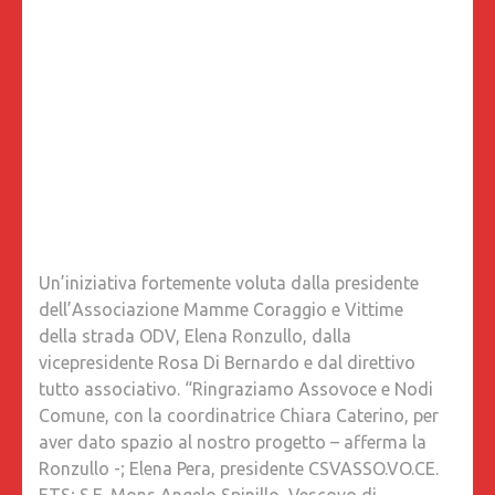
Un’iniziativa fortemente voluta dalla presidente
dell’Associazione Mamme Coraggio e Vittime
della strada ODV, Elena Ronzullo, dalla
vicepresidente Rosa Di Bernardo e dal direttivo
tutto associativo. “Ringraziamo Assovoce e Nodi
Comune, con la coordinatrice Chiara Caterino, per
aver dato spazio al nostro progetto – afferma la
Ronzullo -; Elena Pera, presidente CSVASSO.VO.CE.
ETS; S.E. Mons Angelo Spinillo, Vescovo di