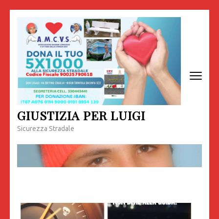
Passa
al
contenuto
(premi
invio)
GIUSTIZIA PER LUIGI
Sicurezza Stradale