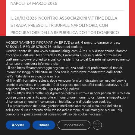
NAPOLI,
24 MARZO 2026
IL 20/03/2026 INCONTRO ASSOCIAZIONI VITTIME DELLA
STRADA, PRESSO IL TRIBUNALE NAPOLI NORD, CON
PROCURATORE DELLA REPUBBLICA DOTTOR DOMENICO
AIROMA
20 MARZO 2026
AGGIORNAMENTO INFORMATIVA BREVE ex art. 4 provv.to garante privacy
815/2014, REG UE 679/2016. utilizzo dei cookies.
Gentile utente del sito www.ciaramellaluigi.com, A.M.C.V.S Associazione Mamme
ESCLUSIVA. BUCHE E VORAGINI A MARANO E GIUGLIANO, IL
Coraggio e Vittime Della Strada ODV, Ciaramella Luigi in qualità di titolare del
trattamento ovvero di editore così come identificato dal Garante nel provvedimento
CONTENUTO DELLE RELAZIONI DEL MINISTERO DELLE
di cui sopra, desidera informare che:
- Il sito https://mammecoraggio.org non utilizza cookie di profilazione al fine di
INFRASTRUTTURE E DEI TRASPORTI DOPO I SOPRALLUOGHI:
inviare messaggi pubblicitari in linea con le preferenze manifestate dall'utente
CRITICITÀ E PRIMI INTERVENTI
19 MARZO 2026
nell'ambito della navigazione in rete;
-Il link all'informativa estesa, dove vengono fornite indicazioni sull'uso dei cookie
tecnici e analytics, e la possibilità di scegliere quali specifici cookie autorizzare è il
seguente:
https://ciaramellaluigi.it/privacy-policy/
06/03/2026 DUE CAMION DELLA RACCOLTA RIFIUTI DI
- Il link
https://ciaramellaluigi.it/privacy-policy/
si ritrova in ogni pagina del sito e da
ogni pagina è pertanto possibile e in qualunque momento cambiare le impostazioni
TRENTOLA DUCENTA FANNO TRASBORDO IN STRADA A
di consenso e negare il consenso all'installazione di qualunque cookies;
LUSCIANO.
6 MARZO 2026
- La prosecuzione della navigazione mediante accesso ad altra area del sito o
selezione di un elemento dello stesso (ad esempio, di un'immagine o di un link)
comporta la prestazione del consenso all'uso dei cookie necessari.
STRADE DISSESTATE, BLITZ DEGLI ISPETTORI MINISTERIALI
CLOSE GDPR CO
Accetta
Rifiuta
Impostazioni
ANCHE A GIUGLIANO
5 MARZO 2026