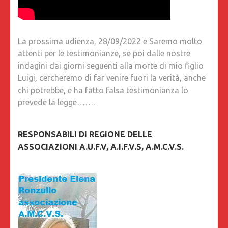
La prossima udienza, 28/09/2022 e Saremo molto
attenti per le testimonianze, se poi dalle nostre
indagini dai giorni seguenti alla morte di mio figlio
Luigi, cercheremo di far venire fuori la verità, anche
chi potrebbe, e ha fatto falsa testimonianza lo
prevede la legge…….
RESPONSABILI DI REGIONE DELLE
ASSOCIAZIONI A.U.F.V, A.I.F.V.S, A.M.C.V.S.