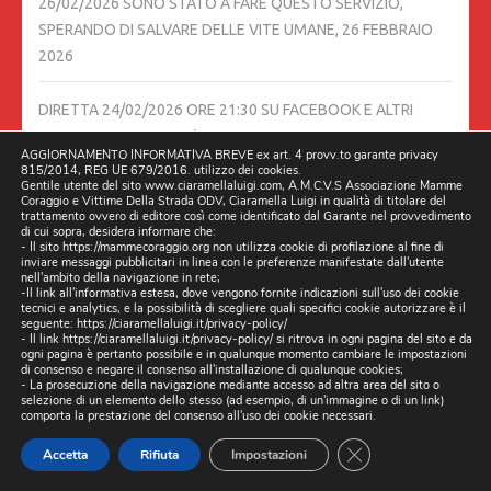
26/02/2026 SONO STATO A FARE QUESTO SERVIZIO,
SPERANDO DI SALVARE DELLE VITE UMANE,
26 FEBBRAIO
2026
DIRETTA 24/02/2026 ORE 21:30 SU FACEBOOK E ALTRI
CANALI, CON DILLO A L’AVVOCATO DAVIDE TIROZZI,
24
AGGIORNAMENTO INFORMATIVA BREVE ex art. 4 provv.to garante privacy
FEBBRAIO 2026
815/2014, REG UE 679/2016. utilizzo dei cookies.
Gentile utente del sito www.ciaramellaluigi.com, A.M.C.V.S Associazione Mamme
Coraggio e Vittime Della Strada ODV, Ciaramella Luigi in qualità di titolare del
TESTIMONE LA PRESIDENTE ELENA RONZULLO A.M.C.V.S.
trattamento ovvero di editore così come identificato dal Garante nel provvedimento
di cui sopra, desidera informare che:
ASSOCIAZIONE MAMME CORAGGIO E VITTIME DELLA
- Il sito https://mammecoraggio.org non utilizza cookie di profilazione al fine di
inviare messaggi pubblicitari in linea con le preferenze manifestate dall'utente
STRADA – ODV
24 FEBBRAIO 2026
nell'ambito della navigazione in rete;
-Il link all'informativa estesa, dove vengono fornite indicazioni sull'uso dei cookie
tecnici e analytics, e la possibilità di scegliere quali specifici cookie autorizzare è il
INCONTRO SCUOLA 24/02/2026 ISIS RITA LEVI MONTALCINI
seguente:
https://ciaramellaluigi.it/privacy-policy/
- Il link
https://ciaramellaluigi.it/privacy-policy/
si ritrova in ogni pagina del sito e da
DI QUARTO
24 FEBBRAIO 2026
ogni pagina è pertanto possibile e in qualunque momento cambiare le impostazioni
di consenso e negare il consenso all'installazione di qualunque cookies;
- La prosecuzione della navigazione mediante accesso ad altra area del sito o
selezione di un elemento dello stesso (ad esempio, di un'immagine o di un link)
NOI COME ASSOCIAZIONI VITTIME DELLA STRADA,
comporta la prestazione del consenso all'uso dei cookie necessari.
INVITIAMO TUTTI I CITTADINI DI TUTTA ITALIA, A MANDARCI
CLOSE GDPR CO
I LINK DELLE SEGNALAZIONI, CHE STATE MANDANDO SUI
Accetta
Rifiuta
Impostazioni
SOCIAL, PER LA SICUREZZA STRADALE, SOLO IN QUEL CASO