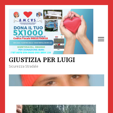
Passa
al
contenuto
(premi
invio)
GIUSTIZIA PER LUIGI
Sicurezza Stradale