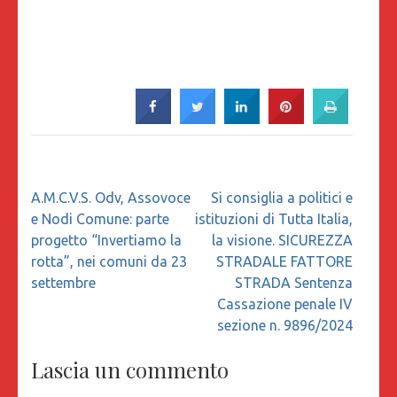
Navigazione
A.M.C.V.S. Odv, Assovoce
Si consiglia a politici e
articoli
e Nodi Comune: parte
istituzioni di Tutta Italia,
progetto “Invertiamo la
la visione. SICUREZZA
rotta”, nei comuni da 23
STRADALE FATTORE
settembre
STRADA Sentenza
Cassazione penale IV
sezione n. 9896/2024
Lascia un commento