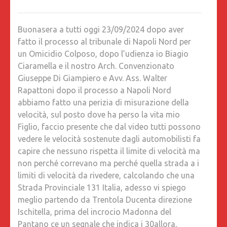
A
TUTTI
Buonasera a tutti oggi 23/09/2024 dopo aver
OGGI
fatto il processo al tribunale di Napoli Nord per
23/09/2
un Omicidio Colposo, dopo l’udienza io Biagio
DOPO
Ciaramella e il nostro Arch. Convenzionato
AVER
Giuseppe Di Giampiero e Avv. Ass. Walter
FATTO
Rapattoni dopo il processo a Napoli Nord
IL
abbiamo fatto una perizia di misurazione della
PROCES
velocità, sul posto dove ha perso la vita mio
AL
Figlio, faccio presente che dal video tutti possono
TRIBUN
vedere le velocità sostenute dagli automobilisti fa
DI
capire che nessuno rispetta il limite di velocità ma
NAPOLI
non perché correvano ma perché quella strada a i
NORD
limiti di velocità da rivedere, calcolando che una
PER
Strada Provinciale 131 Italia, adesso vi spiego
UN
meglio partendo da Trentola Ducenta direzione
OMICIDI
Ischitella, prima del incrocio Madonna del
COLPOS
Pantano ce un segnale che indica i 30allora,