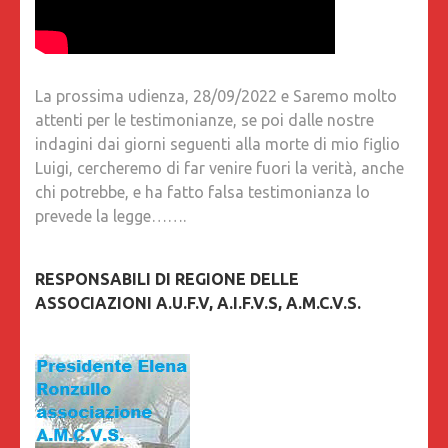
La prossima udienza, 28/09/2022 e Saremo molto
attenti per le testimonianze, se poi dalle nostre
indagini dai giorni seguenti alla morte di mio figlio
Luigi, cercheremo di far venire fuori la verità, anche
chi potrebbe, e ha fatto falsa testimonianza lo
prevede la legge…….
RESPONSABILI DI REGIONE DELLE
ASSOCIAZIONI A.U.F.V, A.I.F.V.S, A.M.C.V.S.