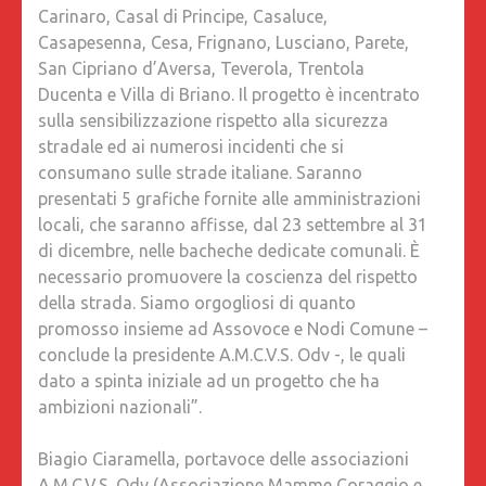
Carinaro, Casal di Principe, Casaluce,
Casapesenna, Cesa, Frignano, Lusciano, Parete,
San Cipriano d’Aversa, Teverola, Trentola
Ducenta e Villa di Briano. Il progetto è incentrato
sulla sensibilizzazione rispetto alla sicurezza
stradale ed ai numerosi incidenti che si
consumano sulle strade italiane. Saranno
presentati 5 grafiche fornite alle amministrazioni
locali, che saranno affisse, dal 23 settembre al 31
di dicembre, nelle bacheche dedicate comunali. È
necessario promuovere la coscienza del rispetto
della strada. Siamo orgogliosi di quanto
promosso insieme ad Assovoce e Nodi Comune –
conclude la presidente A.M.C.V.S. Odv -, le quali
dato a spinta iniziale ad un progetto che ha
ambizioni nazionali”.
Biagio Ciaramella, portavoce delle associazioni
A.M.C.V.S. Odv (Associazione Mamme Coraggio e