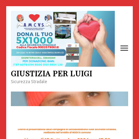
Passa
al
contenuto
(premi
invio)
GIUSTIZIA PER LUIGI
Sicurezza Stradale