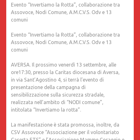
Evento “Invertiamo la Rotta”, collaborazione tra
ROTTA”
Assovoce, Nodi Comune, A.M.C.V.S. Odv e 13
COLLAB
comuni
TRA
ASSOVO
Evento “Invertiamo la Rotta”, collaborazione tra
NODI
Assovoce, Nodi Comune, A.M.C.V.S. Odv e 13
COMUNE
comuni
A.M.C.V.
ODV
AVERSA. Il prossimo venerdì 13 settembre, alle
E
ore17:30, presso la Caritas diocesana di Aversa,
13
in via Sant’Agostino 4, si terrà l’evento di
COMUNI
presentazione della campagna di
sensibilizzazione sulla sicurezza stradale,
realizzata nell’ambito di “NODI comune”,
intitolata “Invertiamo la rotta”.
La manifestazione è stata promossa, inoltre, da
CSV Assovoce “Associazione per il volontariato
Caserta ETS” e l’Associazione Mamme Coraggio e