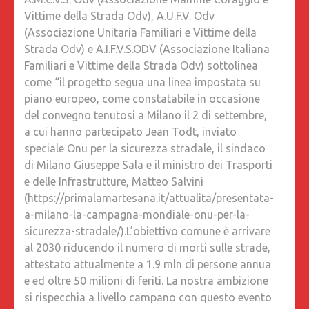
Vittime della Strada Odv), A.U.F.V. Odv
(Associazione Unitaria Familiari e Vittime della
Strada Odv) e A.I.F.V.S.ODV (Associazione Italiana
Familiari e Vittime della Strada Odv) sottolinea
come “il progetto segua una linea impostata su
piano europeo, come constatabile in occasione
del convegno tenutosi a Milano il 2 di settembre,
a cui hanno partecipato Jean Todt, inviato
speciale Onu per la sicurezza stradale, il sindaco
di Milano Giuseppe Sala e il ministro dei Trasporti
e delle Infrastrutture, Matteo Salvini
(https://primalamartesana.it/attualita/presentata-
a-milano-la-campagna-mondiale-onu-per-la-
sicurezza-stradale/).L’obiettivo comune è arrivare
al 2030 riducendo il numero di morti sulle strade,
attestato attualmente a 1.9 mln di persone annua
e ed oltre 50 milioni di feriti. La nostra ambizione
si rispecchia a livello campano con questo evento