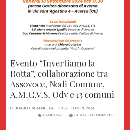
Evento “Invertiamo la
Rotta”, collaborazione tra
Assovoce, Nodi Comune,
A.M.C.V.S. Odv e 13 comuni
DI
BIAGIO CIARAMELLA
10 SETTEMBRE 2024
EVENTO
CAMPANIA
LASCIA UN COMMENTO
“INVER
LA