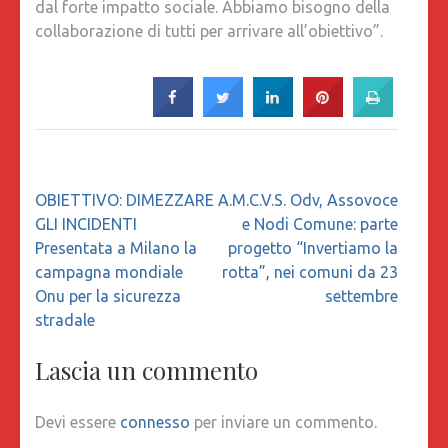
dal forte impatto sociale. Abbiamo bisogno della
collaborazione di tutti per arrivare all’obiettivo”.
Navigazione
OBIETTIVO: DIMEZZARE
A.M.C.V.S. Odv, Assovoce
articoli
GLI INCIDENTI
e Nodi Comune: parte
Presentata a Milano la
progetto “Invertiamo la
campagna mondiale
rotta”, nei comuni da 23
Onu per la sicurezza
settembre
stradale
Lascia un commento
Devi essere
connesso
per inviare un commento.