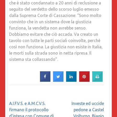
che è stato condannato a 20 anni di reclusione a
seguito del verdetto dello scorso luglio emesso
dalla Suprema Corte di Cassazione: “Sono molto
convinto che in un sistema dove la giustizia
funziona, la vendetta non avrebbe senso.
Dobbiamo evitare che ciò accada. Va creato un
tavolo con tutte le parti sociali coinvolte, perché
così non funziona. La giustizia non esiste in Italia,
le morti sulla strada sono in netta ripresa. Il
sistema sta collassando”.
Navigazione
A.I.F.V.S. e A.M.C.V.S.
Investe ed uccide
articoli
firmano il protocollo
pedone a Castel
d’intesa con Comune di
Volturno. Biagio