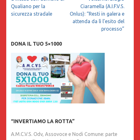
Qualiano per la
Ciaramella (A.I.F.V.S.
sicurezza stradale
Onlus): “Resti in galera e
attenda da lì l’esito del
processo”
DONA IL TUO 5×1000
“INVERTIAMO LA ROTTA”
A.M.C.V.S. Odv, Assovoce e Nodi Comune: parte