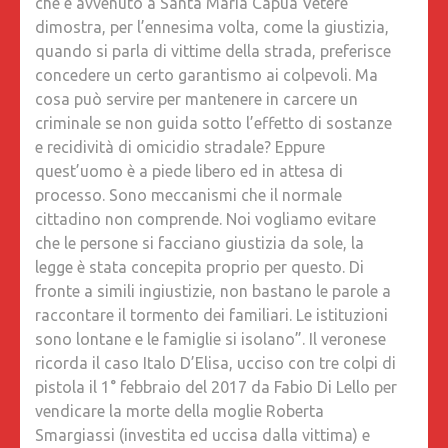
che è avvenuto a Santa Maria Capua Vetere
dimostra, per l’ennesima volta, come la giustizia,
quando si parla di vittime della strada, preferisce
concedere un certo garantismo ai colpevoli. Ma
cosa può servire per mantenere in carcere un
criminale se non guida sotto l’effetto di sostanze
e recidività di omicidio stradale? Eppure
quest’uomo è a piede libero ed in attesa di
processo. Sono meccanismi che il normale
cittadino non comprende. Noi vogliamo evitare
che le persone si facciano giustizia da sole, la
legge è stata concepita proprio per questo. Di
fronte a simili ingiustizie, non bastano le parole a
raccontare il tormento dei familiari. Le istituzioni
sono lontane e le famiglie si isolano”. Il veronese
ricorda il caso Italo D’Elisa, ucciso con tre colpi di
pistola il 1° febbraio del 2017 da Fabio Di Lello per
vendicare la morte della moglie Roberta
Smargiassi (investita ed uccisa dalla vittima) e