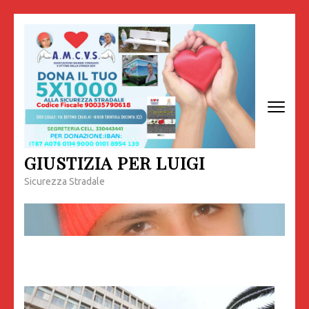
Passa
al
contenuto
(premi
invio)
GIUSTIZIA PER LUIGI
Sicurezza Stradale