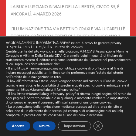
LA BUCA LUSCIANO IN VIALE DELLA LIBERTÀ, CIVICO 55, È
ANCORA LÌ.
4 MARZO 2026
L’ILLUMINAZIONE TRA VIA BETTINO CRAXI E VIA LUCARELLI È
TORNATA. 03/03/2026 TRENTOLA DUCENTA, LUSCIANO
3
AGGIORNAMENTO INFORMATIVA BREVE ex art. 4 provv.to garante privacy
MARZO 2026
815/2014, REG UE 679/2016. utilizzo dei cookies.
Gentile utente del sito www.ciaramellaluigi.com, A.M.C.V.S Associazione Mamme
Coraggio e Vittime Della Strada ODV, Ciaramella Luigi in qualità di titolare del
SOPRALLUOGHI MINISTERIALI DOPO MARANO: SI PARTE DA
trattamento ovvero di editore così come identificato dal Garante nel provvedimento
di cui sopra, desidera informare che:
GIUGLIANO, LETTORI INVITATI A SEGNALARE BUCHE E
- Il sito https://mammecoraggio.org non utilizza cookie di profilazione al fine di
VORAGINI
27 FEBBRAIO 2026
inviare messaggi pubblicitari in linea con le preferenze manifestate dall'utente
nell'ambito della navigazione in rete;
-Il link all'informativa estesa, dove vengono fornite indicazioni sull'uso dei cookie
tecnici e analytics, e la possibilità di scegliere quali specifici cookie autorizzare è il
26/02/2026 STRADE AL BUIO DA UNA SETTIMANA TRA VIA
seguente:
https://ciaramellaluigi.it/privacy-policy/
- Il link
https://ciaramellaluigi.it/privacy-policy/
si ritrova in ogni pagina del sito e da
BETTINO CRAXI E VIA LUCARELLI. TRENTOLA DUCENTA,
ogni pagina è pertanto possibile e in qualunque momento cambiare le impostazioni
LUSCIANO,
26 FEBBRAIO 2026
di consenso e negare il consenso all'installazione di qualunque cookies;
- La prosecuzione della navigazione mediante accesso ad altra area del sito o
selezione di un elemento dello stesso (ad esempio, di un'immagine o di un link)
comporta la prestazione del consenso all'uso dei cookie necessari.
IERI 25/02/2026 MIO COGNATO FAVICCHIO LUCIANO E
CLOSE GDPR CO
DECEDUTO, E CON IL CUORE A PEZZI STAMATTINA
Accetta
Rifiuta
Impostazioni
26/02/2026 SONO STATO A FARE QUESTO SERVIZIO,