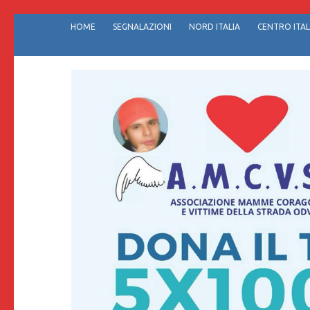
Passa
HOME
SEGNALAZIONI
NORD ITALIA
CENTRO ITAL
al
contenuto
(premi
invio)