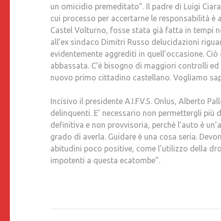
un omicidio premeditato”. Il padre di Luigi Ciara
cui processo per accertarne le responsabilità è
Castel Volturno, fosse stata già fatta in tempi
all’ex sindaco Dimitri Russo delucidazioni rigua
evidentemente aggrediti in quell’occasione. Ciò
abbassata. C’è bisogno di maggiori controlli ed
nuovo primo cittadino castellano. Vogliamo saper
Incisivo il presidente A.I.F.V.S. Onlus, Alberto Pa
delinquenti. E’ necessario non permettergli più d
definitiva e non provvisoria, perchè l’auto è un
grado di averla. Guidare è una cosa seria. Devono 
abitudini poco positive, come l’utilizzo della d
impotenti a questa ecatombe”.