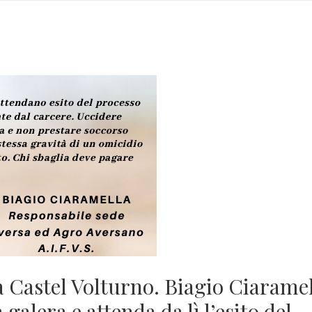
a Castel Volturno. Biagio Ciarame
n galera e attenda da lì l’esito del