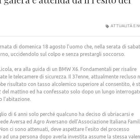
ATTUALITÀ E N
nata di domenica 18 agosto l’uomo che, nella serata di sabat
urno, uccidendolo sul colpo e senza prestargli soccorso.
 Licola, era alla guida di un BMW X6. Fondamentali per risalire
te le telecamere di sicurezza. Il 37enne, attualmente recluso n
be risultato con tasso alcolemico superiore al consentito, è s
e 2 del mattino ed ha confessato solo dopo un lungo interrogat
 l’abitazione.
lio di 6 anni solo perché qualcuno ha deciso di ubriacarsi e
 sede Aversa ed Agro Aversano dell’Associazione Italiana Famili
 Non ci sono attenuati, deve aspettare l’esito del processo
o ad una persona dopo averla investita assume la stessa valen