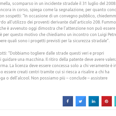
mella, scomparso in un incidente stradale il 31 luglio del 2008 
 ancora in corso, spiega come la segnalazione, per quanto con
 non sospetti: “In occasione di un convegno pubblico, chiedem
rdo all’utilizzo dei proventi derivante dall’articolo 208. Fummo
 che è avvenuto oggi dimostra che l’attenzione non può essere
 è per questo motivo che chiediamo un incontro con Luigi Petre
e quali sono i progetti previsti per la sicurezza stradale”.
llotti: “Dobbiamo togliere dalle strade questi veri e propri
i guidare una macchina. Il ritiro della patente deve avere valen
’arma. La licenza deve essere concessa solo a chi veramente è i
essere creati centri tramite cui si riesca a risalire a chi ha
roga o dell’alcool. Non possiamo più – conclude – assistere