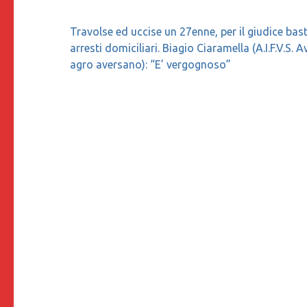
Navigazione
Travolse ed uccise un 27enne, per il giudice ba
articoli
arresti domiciliari. Biagio Ciaramella (A.I.F.V.S. 
agro aversano): “E’ vergognoso”