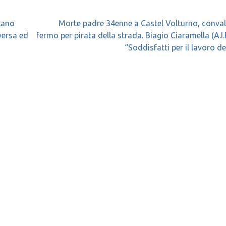
stano
Morte padre 34enne a Castel Volturno, conva
Aversa ed
fermo per pirata della strada. Biagio Ciaramella (A.I.F.
“Soddisfatti per il lavoro de