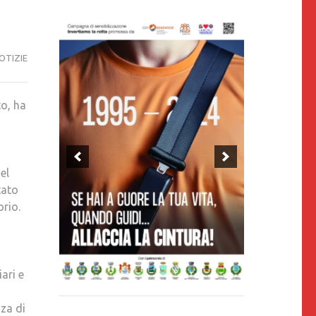
OTIZIE
o, ha
el
tato
orio.
ari e
za di