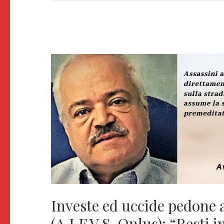
Investe ed uccide pedone 
(A.I.F.V.S. Onlus): “Resti i