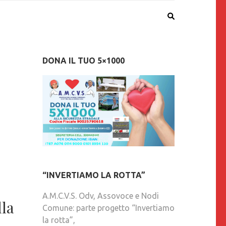
DONA IL TUO 5×1000
“INVERTIAMO LA ROTTA”
A.M.C.V.S. Odv, Assovoce e Nodi
lla
Comune: parte progetto “Invertiamo
la rotta”,