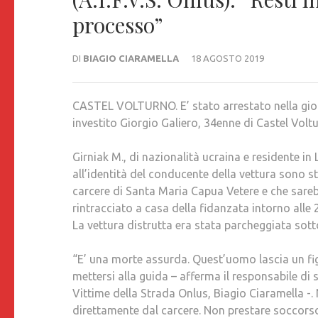
processo”
DI
BIAGIO CIARAMELLA
18 AGOSTO 2019
CASTEL VOLTURNO. E’ stato arrestato nella gior
investito Giorgio Galiero, 34enne di Castel Volt
Girniak M., di nazionalità ucraina e residente in
all’identità
del conducente della vettura sono sta
carcere di Santa Maria Capua Vetere e che sareb
rintracciato a casa della fidanzata intorno all
La vettura distrutta era stata parcheggiata sotto
“E’ una morte assurda. Quest’uomo lascia un fig
mettersi alla guida – afferma il responsabile di
Vittime della Strada Onlus, Biagio Ciaramella -.
direttamente dal carcere. Non prestare soccors