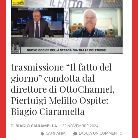
trasmissione “Il fatto del
giorno” condotta dal
direttore di OttoChannel,
Pierluigi Melillo Ospite:
Biagio Ciaramella
DI
BIAGIO CIARAMELLA
22 NOVEMBRE 2024
TRASMI
CAMPANIA
LASCIA UN COMMENTO