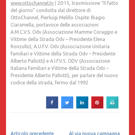
www.ottochannel.tv
) 20:15, trasmissione “Il fatto
del giorno” condotta dal direttore di
OttoChannel, Pierluigi Melillo Ospite: Biagio
Ciaramella, portavoce delle associazioni
A.M.C.V.S. Odv (Associazione Mamme Coraggio e
Vittime della Strada Odv – Presidente Elena
Ronzullo), A.U.F.V. Odv (Associazione Unitaria
Familiari e Vittime della Strada Odv – Presidente
Alberto Pallotti) e A.I.F.V.S. ODV (Associazione
Italiana Familiari e Vittime della Strada Odv –
Presidente Alberto Pallotti), per parlare del nuovo
codice della strada, fermo dal 1992
Navigazione
Articolo precedente
Al via nuova campagna