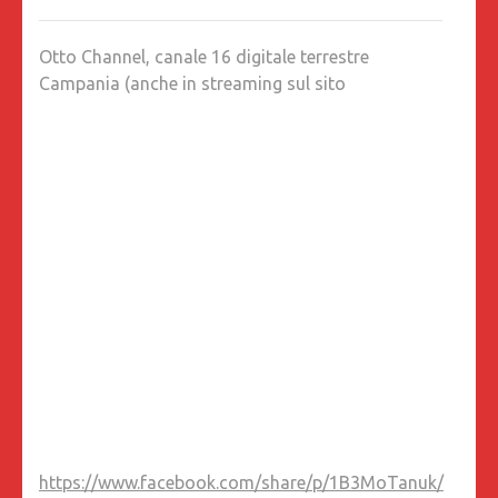
“IL
FATTO
Otto Channel, canale 16 digitale terrestre
DEL
Campania (anche in streaming sul sito
GIORNO
CONDO
DAL
DIRETT
DI
OTTOCH
PIERLUIG
MELILLO
OSPITE:
BIAGIO
CIARAM
https://www.facebook.com/share/p/1B3MoTanuk/