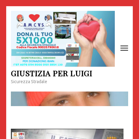
Passa
al
contenuto
(premi
invio)
GIUSTIZIA PER LUIGI
Sicurezza Stradale