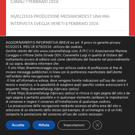
CANALI
7 FEBBRAIO 2026
06/02/2026 PRODUZIONE MEDIANORDEST UNA MIA
INTERVISTA SVEGLIA VENETI
6 FEBBRAIO 2026
STRADE PERICOLOSE, ESPOSTO DELLE ASSOCIAZIONI
AGGIORNAMENTO INFORMATIVA BREVE ex art. 4 provv.to garante privacy
DELLE VITTIME: “SITUAZIONE GRAVE IN DECINE DI COMUNI”
815/2014, REG UE 679/2016. utilizzo dei cookies.
Gentile utente del sito www.ciaramellaluigi.com, A.M.C.V.S Associazione Mamme
IN ASSENZA DI RISPOSTE CONCRETE, CIARAMELLA
Coraggio e Vittime Della Strada ODV, Ciaramella Luigi in qualità di titolare del
trattamento ovvero di editore così come identificato dal Garante nel provvedimento
ANNUNCIA CHE LA DOCUMENTAZIONE SARÀ TRASMESSA
di cui sopra, desidera informare che:
ALLE PROCURE COMPETENTI.
3 FEBBRAIO 2026
- Il sito https://mammecoraggio.org non utilizza cookie di profilazione al fine di
inviare messaggi pubblicitari in linea con le preferenze manifestate dall'utente
nell'ambito della navigazione in rete;
-Il link all'informativa estesa, dove vengono fornite indicazioni sull'uso dei cookie
MARANO. ESPOSTO DELLE ASSOCIAZIONI VITTIME DELLA
tecnici e analytics, e la possibilità di scegliere quali specifici cookie autorizzare è il
seguente:
https://ciaramellaluigi.it/privacy-policy/
STRADA PER IL DISSESTO DELLA RETE STRADALE
2
- Il link
https://ciaramellaluigi.it/privacy-policy/
si ritrova in ogni pagina del sito e da
FEBBRAIO 2026
ogni pagina è pertanto possibile e in qualunque momento cambiare le impostazioni
di consenso e negare il consenso all'installazione di qualunque cookies;
- La prosecuzione della navigazione mediante accesso ad altra area del sito o
selezione di un elemento dello stesso (ad esempio, di un'immagine o di un link)
SI TORNA A PARLARE IN QUESTI GIORNI DI #PNRR, PERCHÉ IL
comporta la prestazione del consenso all'uso dei cookie necessari.
CONSIGLIO DEI MINISTRI HA APPROVATO UN DECRETO
CLOSE GDPR CO
Accetta
Rifiuta
Impostazioni
LEGGE IN MATERIA.
31 GENNAIO 2026