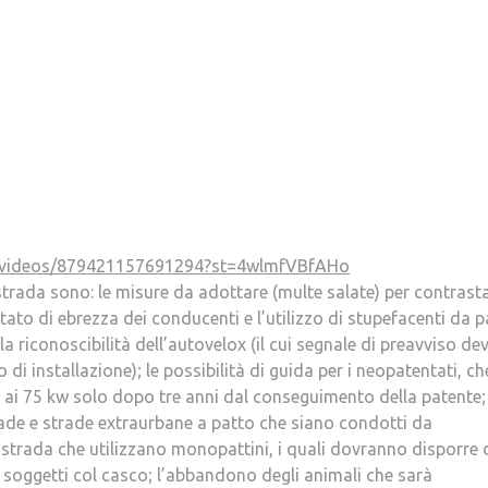
le/videos/879421157691294?st=4wlmfVBfAHo
a strada sono: le misure da adottare (multe salate) per contrasta
o stato di ebrezza dei conducenti e l’utilizzo di stupefacenti da p
 e la riconoscibilità dell’autovelox (il cui segnale di preavviso de
i installazione); le possibilità di guida per i neopatentati, ch
ai 75 kw solo dopo tre anni dal conseguimento della patente; 
ade e strade extraurbane a patto che siano condotti da
a strada che utilizzano monopattini, i quali dovranno disporre 
 soggetti col casco; l’abbandono degli animali che sarà