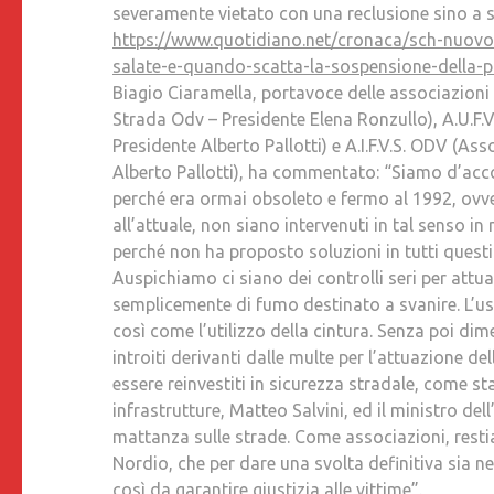
severamente vietato con una reclusione sino a set
https://www.quotidiano.net/cronaca/sch-nuovo
salate-e-quando-scatta-la-sospensione-della-p
Biagio Ciaramella, portavoce delle associazion
Strada Odv – Presidente Elena Ronzullo), A.U.F.V
Presidente Alberto Pallotti) e A.I.F.V.S. ODV (As
Alberto Pallotti), ha commentato: “Siamo d’acc
perché era ormai obsoleto e fermo al 1992, ovve
all’attuale, non siano intervenuti in tal senso in
perché non ha proposto soluzioni in tutti questi 
Auspichiamo ci siano dei controlli seri per attuar
semplicemente di fumo destinato a svanire. L’uso
così come l’utilizzo della cintura. Senza poi dime
introiti derivanti dalle multe per l’attuazione de
essere reinvestiti in sicurezza stradale, come sta
infrastrutture, Matteo Salvini, ed il ministro de
mattanza sulle strade. Come associazioni, resti
Nordio, che per dare una svolta definitiva sia ne
così da garantire giustizia alle vittime”.