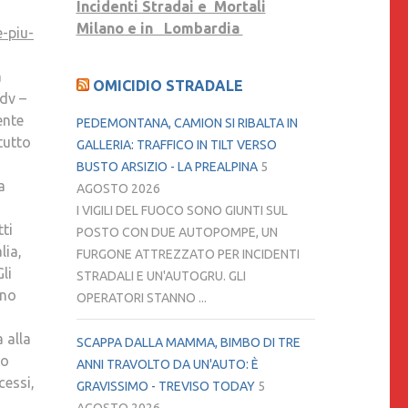
Incidenti Stradai e Mortali
Milano e in Lombardia
-piu-
a
OMICIDIO STRADALE
Odv –
ente
PEDEMONTANA, CAMION SI RIBALTA IN
tutto
GALLERIA: TRAFFICO IN TILT VERSO
BUSTO ARSIZIO - LA PREALPINA
5
a
AGOSTO 2026
I VIGILI DEL FUOCO SONO GIUNTI SUL
tti
POSTO CON DUE AUTOPOMPE, UN
lia,
FURGONE ATTREZZATO PER INCIDENTI
li
STRADALI E UN'AUTOGRU. GLI
ono
OPERATORI STANNO ...
 alla
SCAPPA DALLA MAMMA, BIMBO DI TRE
lo
ANNI TRAVOLTO DA UN'AUTO: È
cessi,
GRAVISSIMO - TREVISO TODAY
5