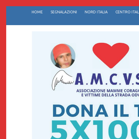
Passa
HOME
SEGNALAZIONI
NORD ITALIA
CENTRO ITAL
al
contenuto
(premi
invio)