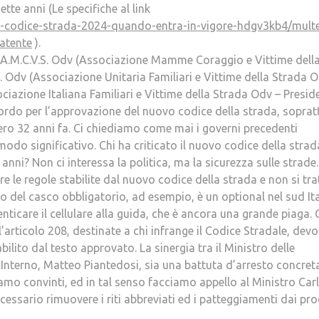
te anni (Le specifiche al link
-codice-strada-2024-quando-entra-in-vigore-hdgv3kb4/multe
atente
).
i A.M.C.V.S. Odv (Associazione Mamme Coraggio e Vittime dell
. Odv (Associazione Unitaria Familiari e Vittime della Strada 
sociazione Italiana Familiari e Vittime della Strada Odv – Presid
ordo per l’approvazione del nuovo codice della strada, soprat
ro 32 anni fa. Ci chiediamo come mai i governi precedenti
 modo significativo. Chi ha criticato il nuovo codice della strad
anni? Non ci interessa la politica, ma la sicurezza sulle strade.
e le regole stabilite dal nuovo codice della strada e non si tra
 del casco obbligatorio, ad esempio, è un optional nel sud Ita
nticare il cellulare alla guida, che è ancora una grande piaga. G
ll’articolo 208, destinate a chi infrange il Codice Stradale, dev
bilito dal testo approvato. La sinergia tra il Ministro delle
ll’Interno, Matteo Piantedosi, sia una battuta d’arresto concreta
amo convinti, ed in tal senso facciamo appello al Ministro Car
cessario rimuovere i riti abbreviati ed i patteggiamenti dai pro