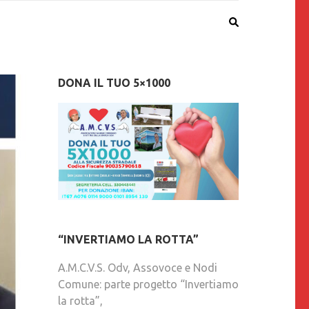
DONA IL TUO 5×1000
“INVERTIAMO LA ROTTA”
A.M.C.V.S. Odv, Assovoce e Nodi
Comune: parte progetto “Invertiamo
la rotta”,