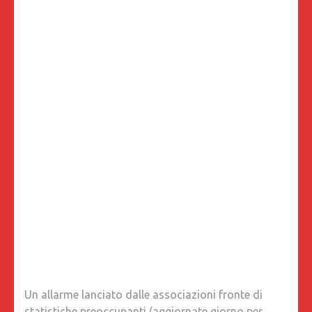
Un allarme lanciato dalle associazioni fronte di
statistiche preoccupanti (aggiornate giorno per