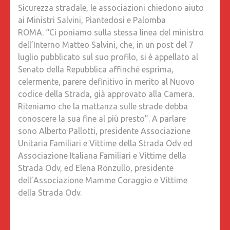
Sicurezza stradale, le associazioni chiedono aiuto
ASSOCI
ai Ministri Salvini, Piantedosi e Palomba
CHIEDO
ROMA. “Ci poniamo sulla stessa linea del ministro
AIUTO
dell’Interno Matteo Salvini, che, in un post del 7
AI
luglio pubblicato sul suo profilo, si è appellato al
MINISTR
Senato della Repubblica affinché esprima,
SALVINI,
celermente, parere definitivo in merito al Nuovo
PIANTE
codice della Strada, già approvato alla Camera.
E
Riteniamo che la mattanza sulle strade debba
PALOMB
conoscere la sua fine al più presto”. A parlare
sono Alberto Pallotti, presidente Associazione
Unitaria Familiari e Vittime della Strada Odv ed
Associazione Italiana Familiari e Vittime della
Strada Odv, ed Elena Ronzullo, presidente
dell’Associazione Mamme Coraggio e Vittime
della Strada Odv.