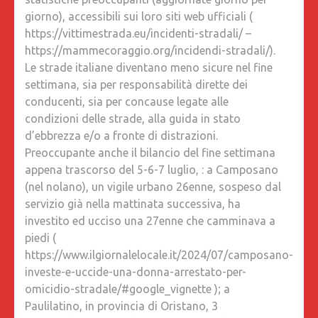
giorno), accessibili sui loro siti web ufficiali (
https://vittimestrada.eu/incidenti-stradali/ –
https://mammecoraggio.org/incidendi-stradali/).
Le strade italiane diventano meno sicure nel fine
settimana, sia per responsabilità dirette dei
conducenti, sia per concause legate alle
condizioni delle strade, alla guida in stato
d’ebbrezza e/o a fronte di distrazioni.
Preoccupante anche il bilancio del fine settimana
appena trascorso del 5-6-7 luglio, : a Camposano
(nel nolano), un vigile urbano 26enne, sospeso dal
servizio già nella mattinata successiva, ha
investito ed ucciso una 27enne che camminava a
piedi (
https://www.ilgiornalelocale.it/2024/07/camposano-
investe-e-uccide-una-donna-arrestato-per-
omicidio-stradale/#google_vignette ); a
Paulilatino, in provincia di Oristano, 3