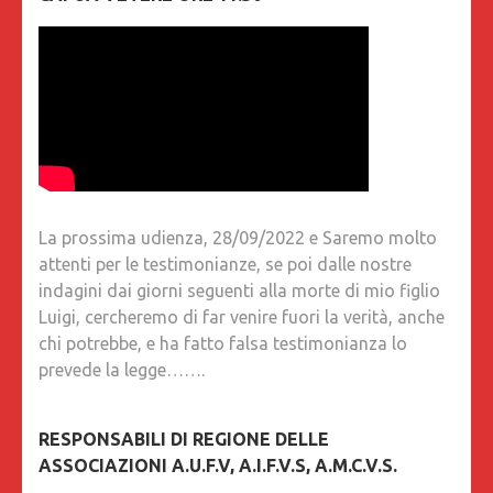
La prossima udienza, 28/09/2022 e Saremo molto
attenti per le testimonianze, se poi dalle nostre
indagini dai giorni seguenti alla morte di mio figlio
Luigi, cercheremo di far venire fuori la verità, anche
chi potrebbe, e ha fatto falsa testimonianza lo
prevede la legge…….
RESPONSABILI DI REGIONE DELLE
ASSOCIAZIONI A.U.F.V, A.I.F.V.S, A.M.C.V.S.