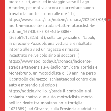
motociclisti, amici ed in viaggio verso il Lago
Amodeo, per motivi ancora da accertare hanno
trovato la morte intorno alle ore 11 (
https://www.ansa.it/sito/notizie/cronaca/2024/07/06/tre
morti-in-incidente-stradale-tutti-motociclisti-le-
vittime_16743b3f-3f06-4cfb-8886-
f3e5b61c1c32.html ); sulla tangenziale di Napoli,
in direzione Pozzuoli, una vettura si è ribaltata
intorno alle 23 ed un ragazzo è rimasto
incastrato nel veicolo sino ai soccorsi (
https://www.napolitoday.it/cronaca/incidente-
stradale/tangenziale-6-luglio.html ); tra Torrigia e
Montebruno, un motociclista di 59 anni ha perso
il controllo del mezzo, schiantandosi contro due
auto e morendo sul colpo (
https://notizie.virgilio.it/perde-il-controllo-e-si-
schianta-contro-due-auto-motociclista-morto-
nell-incidente-tra-montebruno-e-torriglia-
1627889 ); ad Otranto, sulla Provinciale adriatica,