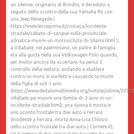
un 34enne, originario di Brindisi, è deceduto a
seguito dello scontro della sua Yamaha R6 con
una Jeep Renegade (
https://www.lecceprima.it/cronaca/incidente-
stradale/sabato-di-sangue-sulla-provinciale-
adriatica-muore-un-motociclista-di-34anni.html );
a Villabate, nel palermitano, un padre di famiglia
era alla guida della sua Volkswagen Polo quando,
per motivi ancora da accertare, ha perso il
controllo della vettura, andando a sbattere
contro un muro in via Nitti e causando la morte
della figlia di soli 3 anni
(https://www.dedalomultimedia.org/notizie/ultime/20751
villabate-pa-muore-una-bimba-di-3-anni-in-un-
incidente-stradale.html); una donna è morta in
uno sconto frontale tra due auto a Ferrara
(Incidente a Ferrara, morta Anna Lisa Chiossi
nello scontro frontale tra due auto | Corriere.it);
Un bambino di due anni è stato travolto da uno