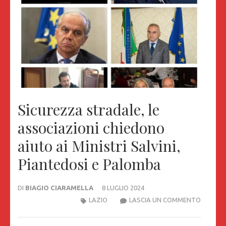
Sicurezza stradale, le
associazioni chiedono
aiuto ai Ministri Salvini,
Piantedosi e Palomba
DI
BIAGIO CIARAMELLA
8 LUGLIO 2024
SICURE
LAZIO
LASCIA UN COMMENTO
STRADA
LE