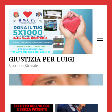
Passa
al
contenuto
(premi
invio)
GIUSTIZIA PER LUIGI
Sicurezza Stradale