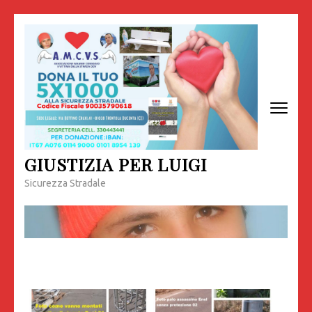
Passa
al
contenuto
(premi
invio)
GIUSTIZIA PER LUIGI
Sicurezza Stradale