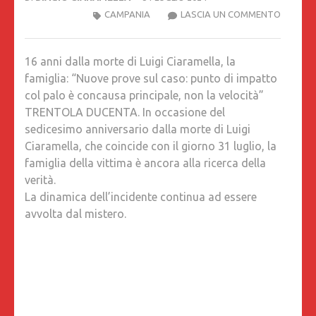
16
CAMPANIA
LASCIA UN COMMENTO
ANNI
DALLA
16 anni dalla morte di Luigi Ciaramella, la
MORTE
famiglia: “Nuove prove sul caso: punto di impatto
DI
col palo è concausa principale, non la velocità”
LUIGI
TRENTOLA DUCENTA. In occasione del
CIARAME
sedicesimo anniversario dalla morte di Luigi
LA
Ciaramella, che coincide con il giorno 31 luglio, la
FAMIGLI
famiglia della vittima è ancora alla ricerca della
“NUOVE
verità.
PROVE
La dinamica dell’incidente continua ad essere
SUL
avvolta dal mistero.
CASO:
PUNTO
DI
IMPATT
COL
PALO