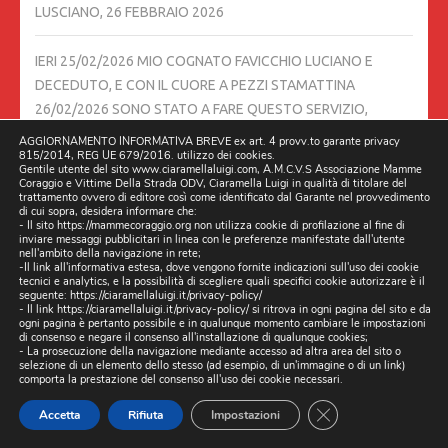
LUSCIANO,
26 FEBBRAIO 2026
IERI 25/02/2026 MIO COGNATO FAVICCHIO LUCIANO E
DECEDUTO, E CON IL CUORE A PEZZI STAMATTINA
26/02/2026 SONO STATO A FARE QUESTO SERVIZIO,
SPERANDO DI SALVARE DELLE VITE UMANE,
26 FEBBRAIO
AGGIORNAMENTO INFORMATIVA BREVE ex art. 4 provv.to garante privacy
815/2014, REG UE 679/2016. utilizzo dei cookies.
2026
Gentile utente del sito www.ciaramellaluigi.com, A.M.C.V.S Associazione Mamme
Coraggio e Vittime Della Strada ODV, Ciaramella Luigi in qualità di titolare del
trattamento ovvero di editore così come identificato dal Garante nel provvedimento
DIRETTA 24/02/2026 ORE 21:30 SU FACEBOOK E ALTRI
di cui sopra, desidera informare che:
- Il sito https://mammecoraggio.org non utilizza cookie di profilazione al fine di
CANALI, CON DILLO A L’AVVOCATO DAVIDE TIROZZI,
24
inviare messaggi pubblicitari in linea con le preferenze manifestate dall'utente
nell'ambito della navigazione in rete;
FEBBRAIO 2026
-Il link all'informativa estesa, dove vengono fornite indicazioni sull'uso dei cookie
tecnici e analytics, e la possibilità di scegliere quali specifici cookie autorizzare è il
seguente:
https://ciaramellaluigi.it/privacy-policy/
TESTIMONE LA PRESIDENTE ELENA RONZULLO A.M.C.V.S.
- Il link
https://ciaramellaluigi.it/privacy-policy/
si ritrova in ogni pagina del sito e da
ogni pagina è pertanto possibile e in qualunque momento cambiare le impostazioni
ASSOCIAZIONE MAMME CORAGGIO E VITTIME DELLA
di consenso e negare il consenso all'installazione di qualunque cookies;
STRADA – ODV
24 FEBBRAIO 2026
- La prosecuzione della navigazione mediante accesso ad altra area del sito o
selezione di un elemento dello stesso (ad esempio, di un'immagine o di un link)
comporta la prestazione del consenso all'uso dei cookie necessari.
INCONTRO SCUOLA 24/02/2026 ISIS RITA LEVI MONTALCINI
CLOSE GDPR CO
Accetta
Rifiuta
Impostazioni
DI QUARTO
24 FEBBRAIO 2026