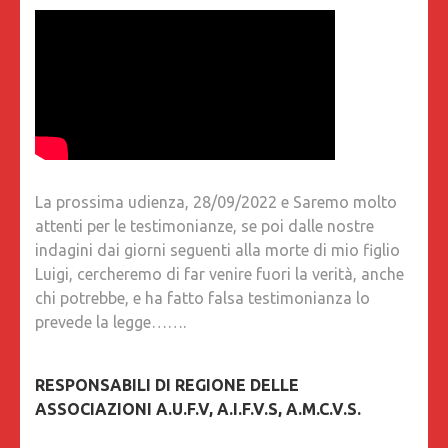
La prossima udienza, 28/09/2022 e Saremo molto
attenti per le testimonianze, se poi dalle nostre
indagini dai giorni seguenti alla morte di mio figlio
Luigi, cercheremo di far venire fuori la verità, anche
chi potrebbe, e ha fatto falsa testimonianza lo
prevede la legge…….
RESPONSABILI DI REGIONE DELLE
ASSOCIAZIONI A.U.F.V, A.I.F.V.S, A.M.C.V.S.