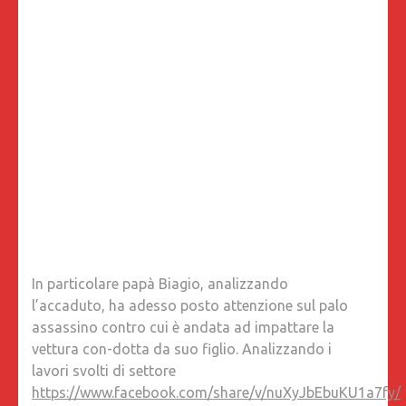
È
CONCA
PRINCIP
NON
LA
VELOCIT
In particolare papà Biagio, analizzando
l’accaduto, ha adesso posto attenzione sul palo
assassino contro cui è andata ad impattare la
vettura con-dotta da suo figlio. Analizzando i
lavori svolti di settore
https://www.facebook.com/share/v/nuXyJbEbuKU1a7fy/