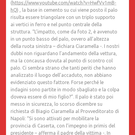
(
https://www.youtube.com/watch?v=HwfVv1mB-
hQ
) , la base in cemento su cui viene posto il palo
risulta essere triangolare con un triplo supporto
ai vertici in ferro e nel punto centrale della
struttura. “L’impatto, come da foto 2, è avvenuto
in un punto basso del palo, ovvero all’altezza
della ruota sinistra – dichiara Ciaramella -. I nostri
dubbi non riguardano l’andamento della vettura,
ma la concausa dovuta al punto di scontro col
palo. Ci sembra strano che tanti periti che hanno
analizzato il luogo dell’accaduto, non abbiano
evidenziato questo fattore. Forse perché le
indagini sono partite in modo sbagliato e la colpa
doveva essere di mio figlio?”. Il palo è stato poi
messo in sicurezza, lo scorso dicembre su
richiesta di Biagio Ciaramella al Provveditorato di
Napoli: “Si sono attivati per mobilitare la
provincia di Caserta, con l’impegno in primis del
presidente – afferma il padre della vittima -. In