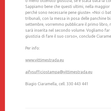
o meno ottenuto giustizia, se è stata data la colp
Sappiamo bene che questi ultimi, nella maggior
perché sono necessarie pene giuste». «Noi ci batt
tribunali, con la messa in posa delle panchine bi
settembre, vorremmo pubblicare il primo libro, m
sarà inserita nel secondo volume. Vogliamo far
giustizia di fare il suo corso», conclude Ciarame
Per info:
www.vittimestrada.eu
aifvsufficiostampa@vittimestrada.eu
Biagio Ciaramella, cell. 330 443 441