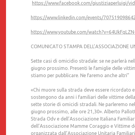
https://www.facebook.com/giustiziaperluigi/
https://www.linkedin.com/events/7075190986
https://www.youtube.com/watch?v=64UkFqLZN
COMUNICATO STAMPA DELL’ASSOCIAZIONE UNI
Sette casi di omicidio stradale: se ne parlerà n
giugno prossimo. Presenti le famiglie delle vittim
stiamo per pubblicare. Ne faremo anche altri”
«Chi muore sulla strada deve essere ricordato e 
sostengono da anni i familiari delle vittime del
sette storie di omicidi stradali. Ne parleremo n
giugno prossimo, alle ore 21,30». Alberto Pallott
Strada Odv e dell’Associazione Italiana Familiar
dell’Associazione Mamme Coraggio e Vittime de
organizzata dall’Associazione Unitaria Familiari