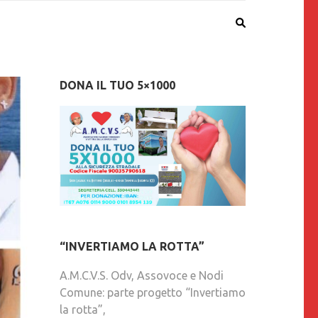
DONA IL TUO 5×1000
“INVERTIAMO LA ROTTA”
A.M.C.V.S. Odv, Assovoce e Nodi
Comune: parte progetto “Invertiamo
la rotta”,