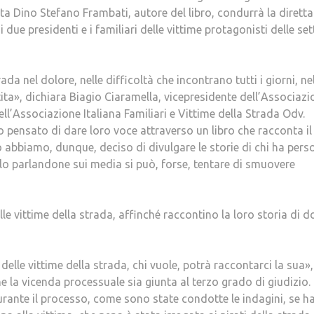
ista Dino Stefano Frambati, autore del libro, condurrà la diretta
due presidenti e i familiari delle vittime protagonisti delle set
ada nel dolore, nelle difficoltà che incontrano tutti i giorni, ne
atita», dichiara Biagio Ciaramella, vicepresidente dell’Associaz
ell’Associazione Italiana Familiari e Vittime della Strada Odv.
o pensato di dare loro voce attraverso un libro che racconta il
lo abbiamo, dunque, deciso di divulgare le storie di chi ha pers
lo parlandone sui media si può, forse, tentare di smuovere
elle vittime della strada, affinché raccontino la loro storia di d
lle vittime della strada, chi vuole, potrà raccontarci la sua»,
la vicenda processuale sia giunta al terzo grado di giudizio. 
rante il processo, come sono state condotte le indagini, se 