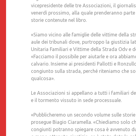
vicepresidente delle tre Associazioni, il giornal
venerdì prossimo, alla quale prenderanno parte i 
storie contenute nel libro.
«Siamo vicino alle famiglie delle vittime della str
aule dei tribunali dove, purtroppo la giustizia l
Unitaria Familiari e Vittime della Strada Odv e d
«Facciamo il possibile per aiutarle e ora abbiam
calvario. Insieme ai presidenti Pallotti e Ronzul
congiunto sulla strada, perché riteniamo che so
qualcosa».
Le Associazioni si appellano a tutti i familiari d
e il tormento vissuto in sede processuale.
«Pubblicheremo un secondo volume sulle storie de
prosegue Biagio Ciaramella. «Chiediamo solo che 
congiunti potranno spiegare cosa è avvenuto du