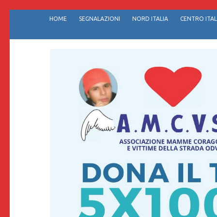
Passa
HOME
SEGNALAZIONI
NORD ITALIA
CENTRO ITAL
al
contenuto
(premi
invio)