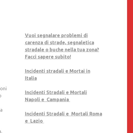
STRADALE:
SE
NE
PARLERÀ
NELLA
Vuoi segnalare problemi di
PROSSIMA
carenza di strade, segnaletica
DIRETTA
stradale o buche nella tua zona?
FACEBOOK,
Facci sapere subito!
YOUTUBE
E
Incidenti stradali e Mortai in
LINKEDIN
Italia
IN
ioni
ONDA
Incidenti Stradali e Mortali
o
IL
Napoli e Campania
6
16
la
GIUGNO
Incidenti Stradali e Mortali Roma
PROSSIMO.
e Lazio
PRESENTI
a,
LE