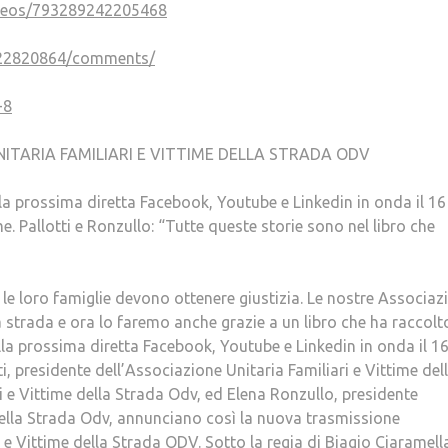
videos/793289242205468
422820864/comments/
-8
TARIA FAMILIARI E VITTIME DELLA STRADA ODV
ella prossima diretta Facebook, Youtube e Linkedin in onda il 16
e. Pallotti e Ronzullo: “Tutte queste storie sono nel libro che
le loro famiglie devono ottenere giustizia. Le nostre Associaz
la strada e ora lo faremo anche grazie a un libro che ha raccolt
ella prossima diretta Facebook, Youtube e Linkedin in onda il 1
i, presidente dell’Associazione Unitaria Familiari e Vittime del
i e Vittime della Strada Odv, ed Elena Ronzullo, presidente
lla Strada Odv, annunciano così la nuova trasmissione
 e Vittime della Strada ODV. Sotto la regia di Biagio Ciaramell