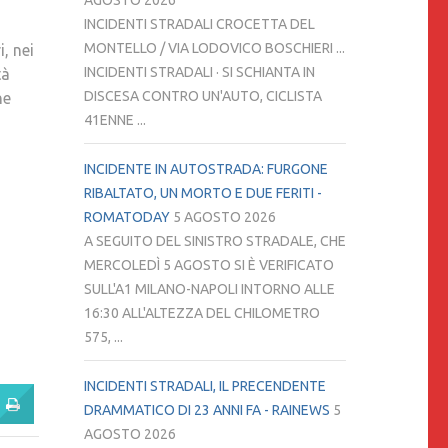
AGOSTO 2026
ANCHE
INCIDENTI STRADALI CROCETTA DEL
ALTRI”
MONTELLO / VIA LODOVICO BOSCHIERI ...
, nei
INCIDENTI STRADALI · SI SCHIANTA IN
tà
DISCESA CONTRO UN'AUTO, CICLISTA
he
41ENNE ...
INCIDENTE IN AUTOSTRADA: FURGONE
RIBALTATO, UN MORTO E DUE FERITI -
ROMATODAY
5 AGOSTO 2026
A SEGUITO DEL SINISTRO STRADALE, CHE
MERCOLEDÌ 5 AGOSTO SI È VERIFICATO
SULL'A1 MILANO-NAPOLI INTORNO ALLE
16:30 ALL'ALTEZZA DEL CHILOMETRO
575, ...
INCIDENTI STRADALI, IL PRECENDENTE
DRAMMATICO DI 23 ANNI FA - RAINEWS
5
AGOSTO 2026