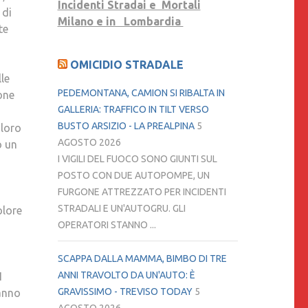
Incidenti Stradai e Mortali
 di
FAMIGLIE
Milano e in Lombardia
te
DELLE
VITTIME.
OMICIDIO STRADALE
PALLOTTI
lle
E
PEDEMONTANA, CAMION SI RIBALTA IN
ione
RONZULLO:
GALLERIA: TRAFFICO IN TILT VERSO
“TUTTE
BUSTO ARSIZIO - LA PREALPINA
5
 loro
QUESTE
AGOSTO 2026
o un
STORIE
I VIGILI DEL FUOCO SONO GIUNTI SUL
SONO
POSTO CON DUE AUTOPOMPE, UN
NEL
FURGONE ATTREZZATO PER INCIDENTI
LIBRO
STRADALI E UN'AUTOGRU. GLI
olore
CHE
OPERATORI STANNO ...
STIAMO
PER
SCAPPA DALLA MAMMA, BIMBO DI TRE
PUBBLICARE.
ANNI TRAVOLTO DA UN'AUTO: È
I
NE
GRAVISSIMO - TREVISO TODAY
5
hanno
FAREMO