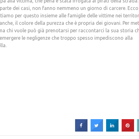
a alla vittima, che pena è stata irrogata ai pirati della strada.
 parte dei casi, non fanno nemmeno un giorno di carcere. Ecco
iamo per questo insieme alle famiglie delle vittime nei territori
anche, il colore della purezza che è propria dei giovani. Per me
a chi vuole può già prenotarsi per raccontarci la sua storia c
 emergere le negligenze che troppo spesso impediscono alla
lla.