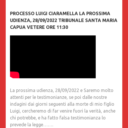
PROCESSO LUIGI CIARAMELLA LA PROSSIMA
UDIENZA, 28/09/2022 TRIBUNALE SANTA MARIA
CAPUA VETERE ORE 11:30
La prossima udienza, 28/09/2022 e Saremo molto
attenti per le testimonianze, se poi dalle nostre
indagini dai giorni seguenti alla morte di mio figlio
Luigi, cercheremo di far venire fuori la verità, anche
chi potrebbe, e ha fatto falsa testimonianza lo
prevede la legge…….