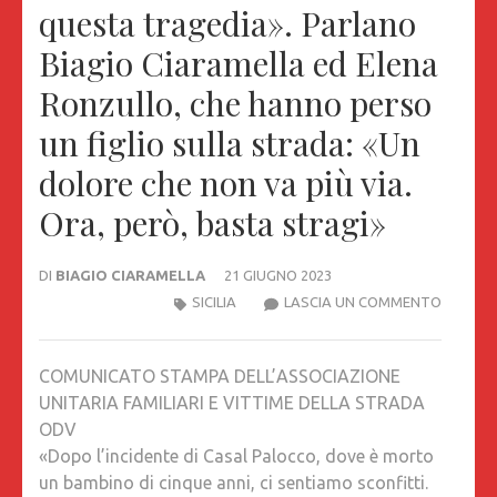
questa tragedia». Parlano
Biagio Ciaramella ed Elena
Ronzullo, che hanno perso
un figlio sulla strada: «Un
dolore che non va più via.
Ora, però, basta stragi»
DI
BIAGIO CIARAMELLA
21 GIUGNO 2023
«DOPO
SICILIA
LASCIA UN COMMENTO
L’INCID
DI
COMUNICATO STAMPA DELL’ASSOCIAZIONE
CASAL
UNITARIA FAMILIARI E VITTIME DELLA STRADA
PALOCC
ODV
DOVE
«Dopo l’incidente di Casal Palocco, dove è morto
È
un bambino di cinque anni, ci sentiamo sconfitti.
MORTO