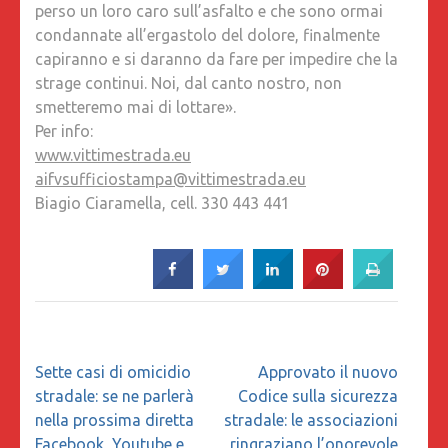
perso un loro caro sull’asfalto e che sono ormai
condannate all’ergastolo del dolore, finalmente
capiranno e si daranno da fare per impedire che la
strage continui. Noi, dal canto nostro, non
smetteremo mai di lottare».
Per info:
www.vittimestrada.eu
aifvsufficiostampa@vittimestrada.eu
Biagio Ciaramella, cell. 330 443 441
Navigazione
Sette casi di omicidio
Approvato il nuovo
articoli
stradale: se ne parlerà
Codice sulla sicurezza
nella prossima diretta
stradale: le associazioni
Facebook, Youtube e
ringraziano l’onorevole