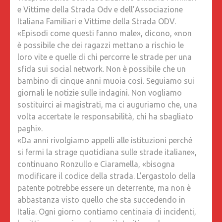
e Vittime della Strada Odv e dell’Associazione
A
Italiana Familiari e Vittime della Strada ODV.
EVITARE
«Episodi come questi fanno male», dicono, «non
QUESTA
è possibile che dei ragazzi mettano a rischio le
TRAGEDI
loro vite e quelle di chi percorre le strade per una
PARLAN
sfida sui social network. Non è possibile che un
BIAGIO
bambino di cinque anni muoia così. Seguiamo sui
CIARAM
giornali le notizie sulle indagini. Non vogliamo
ED
sostituirci ai magistrati, ma ci auguriamo che, una
ELENA
volta accertate le responsabilità, chi ha sbagliato
RONZUL
paghi».
CHE
«Da anni rivolgiamo appelli alle istituzioni perché
HANNO
si fermi la strage quotidiana sulle strade italiane»,
PERSO
continuano Ronzullo e Ciaramella, «bisogna
UN
modificare il codice della strada. L’ergastolo della
FIGLIO
patente potrebbe essere un deterrente, ma non è
SULLA
abbastanza visto quello che sta succedendo in
STRADA
Italia. Ogni giorno contiamo centinaia di incidenti,
«UN