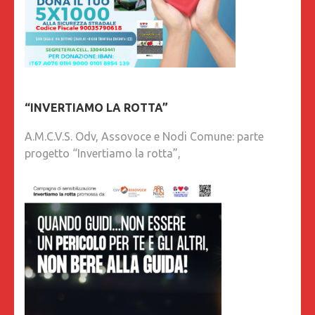
“INVERTIAMO LA ROTTA”
A.M.C.V.S. Odv, Assovoce e Nodi Comune: parte
progetto “Invertiamo la rotta”,