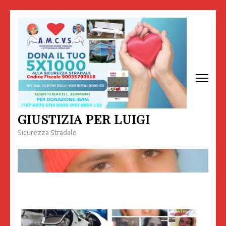
Passa
al
contenuto
(premi
invio)
GIUSTIZIA PER LUIGI
Sicurezza Stradale