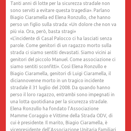
Tanti anni di lotte per la sicurezza stradale non
UN
sono serviti a evitare questa tragedia». Parlano
BAMBIN
Biagio Ciaramella ed Elena Ronzullo, che hanno
DI
perso un figlio sulla strada: «Un dolore che non va
CINQUE
più via. Ora, però, basta stragi»
ANNI,
«L’incidente di Casal Palocco ci ha lasciati senza
CI
parole. Come genitori di un ragazzo morto sulla
SENTIA
strada ci siamo sentiti devastati. Siamo vicini ai
SCONFIT
genitori del piccolo Manuel. Come associazione ci
TANTI
siamo sentiti sconfitti». Così Elena Ronzullo e
ANNI
Biagio Ciaramella, genitori di Luigi Ciaramella, il
DI
diciannovenne morto in un tragico incidente
LOTTE
stradale il 31 luglio del 2008. Da quando hanno
PER
perso il loro ragazzo, entrambi sono impegnati in
LA
una lotta quotidiana per la sicurezza stradale.
SICURE
Elena Ronzullo ha fondato l’Associazione
STRADA
Mamme Coraggio e Vittime della Strada ODV, di
NON
cui è presidente. Il marito, Biagio Ciaramella, è
SONO
vicepresidente dell’Associazione Unitaria Familiari
SERVITI