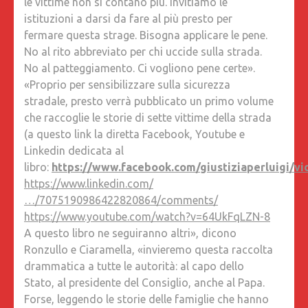
le vittime non si contano più. Invitiamo le
DOLORE
istituzioni a darsi da fare al più presto per
CHE
fermare questa strage. Bisogna applicare le pene.
NON
No al rito abbreviato per chi uccide sulla strada.
VA
No al patteggiamento. Ci vogliono pene certe».
PIÙ
«Proprio per sensibilizzare sulla sicurezza
VIA.
stradale, presto verrà pubblicato un primo volume
ORA,
che raccoglie le storie di sette vittime della strada
PERÒ,
(a questo link la diretta Facebook, Youtube e
BASTA
Linkedin dedicata al
STRAGI
libro:
https://www.facebook.com/giustiziaperluigi/v
https://www.linkedin.com/
…/7075190986422820864/comments/
https://www.youtube.com/watch?v=64UkFqLZN-8
A questo libro ne seguiranno altri», dicono
Ronzullo e Ciaramella, «invieremo questa raccolta
drammatica a tutte le autorità: al capo dello
Stato, al presidente del Consiglio, anche al Papa.
Forse, leggendo le storie delle famiglie che hanno