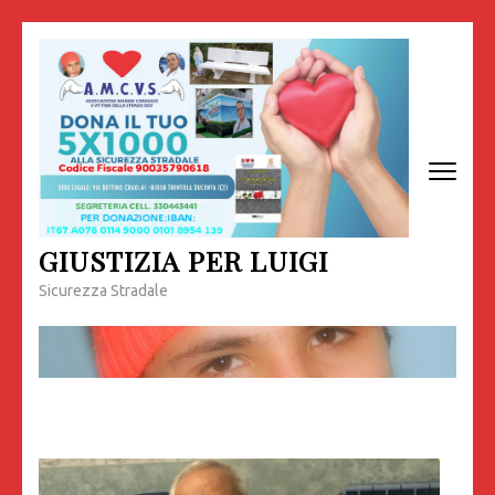
Passa
al
contenuto
(premi
invio)
GIUSTIZIA PER LUIGI
Sicurezza Stradale