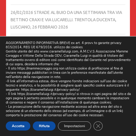
26/02/2026 STRADE AL BUIO DA UNA SETTIMANA TRA VIA
BETTINO CRAXI E VIA LUCARELLI. TRENTOLA DUCENTA,
LUSCIANO,
26 FEBBRAIO 2026
IERI 25/02/2026 MIO COGNATO FAVICCHIO LUCIANO E
AGGIORNAMENTO INFORMATIVA BREVE ex art. 4 provv.to garante privacy
815/2014, REG UE 679/2016. utilizzo dei cookies.
DECEDUTO, E CON IL CUORE A PEZZI STAMATTINA
Gentile utente del sito www.ciaramellaluigi.com, A.M.C.V.S Associazione Mamme
Coraggio e Vittime Della Strada ODV, Ciaramella Luigi in qualità di titolare del
26/02/2026 SONO STATO A FARE QUESTO SERVIZIO,
trattamento ovvero di editore così come identificato dal Garante nel provvedimento
SPERANDO DI SALVARE DELLE VITE UMANE,
26 FEBBRAIO
di cui sopra, desidera informare che:
- Il sito https://mammecoraggio.org non utilizza cookie di profilazione al fine di
2026
inviare messaggi pubblicitari in linea con le preferenze manifestate dall'utente
nell'ambito della navigazione in rete;
-Il link all'informativa estesa, dove vengono fornite indicazioni sull'uso dei cookie
tecnici e analytics, e la possibilità di scegliere quali specifici cookie autorizzare è il
DIRETTA 24/02/2026 ORE 21:30 SU FACEBOOK E ALTRI
seguente:
https://ciaramellaluigi.it/privacy-policy/
CANALI, CON DILLO A L’AVVOCATO DAVIDE TIROZZI,
24
- Il link
https://ciaramellaluigi.it/privacy-policy/
si ritrova in ogni pagina del sito e da
ogni pagina è pertanto possibile e in qualunque momento cambiare le impostazioni
FEBBRAIO 2026
di consenso e negare il consenso all'installazione di qualunque cookies;
- La prosecuzione della navigazione mediante accesso ad altra area del sito o
selezione di un elemento dello stesso (ad esempio, di un'immagine o di un link)
TESTIMONE LA PRESIDENTE ELENA RONZULLO A.M.C.V.S.
comporta la prestazione del consenso all'uso dei cookie necessari.
ASSOCIAZIONE MAMME CORAGGIO E VITTIME DELLA
CLOSE GDPR CO
Accetta
Rifiuta
Impostazioni
STRADA – ODV
24 FEBBRAIO 2026