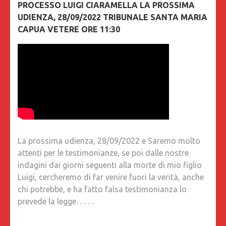
PROCESSO LUIGI CIARAMELLA LA PROSSIMA
UDIENZA, 28/09/2022 TRIBUNALE SANTA MARIA
CAPUA VETERE ORE 11:30
La prossima udienza, 28/09/2022 e Saremo molto
attenti per le testimonianze, se poi dalle nostre
indagini dai giorni seguenti alla morte di mio figlio
Luigi, cercheremo di far venire fuori la verità, anche
chi potrebbe, e ha fatto falsa testimonianza lo
prevede la legge…….