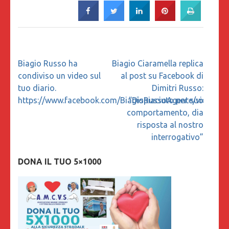
Navigazione
Biagio Russo ha
Biagio Ciaramella replica
articoli
condiviso un video sul
al post su Facebook di
tuo diario.
Dimitri Russo:
https://www.facebook.com/BiagioRussoAgente/videos/
“Dispiaciuto per suo
comportamento, dia
risposta al nostro
interrogativo”
DONA IL TUO 5×1000