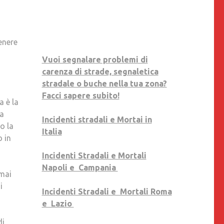
enere
Vuoi segnalare problemi di
carenza di strade, segnaletica
stradale o buche nella tua zona?
Facci sapere subito!
 è la
na
Incidenti stradali e Mortai in
o la
Italia
o in
Incidenti Stradali e Mortali
Napoli e Campania
rmai
i
Incidenti Stradali e Mortali Roma
e Lazio
di