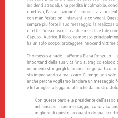
incidenti stradali, una perdita incolmabile, cond
obiettivo, l’associazione è sempre stata presen
con manifestazioni, interventi e convegni. Quest
sempre più forte il suo messaggio: la realizzazio
dirette. L’idea nasce circa due mesi fa e tale com
Caputo- Autrice
. Il libro, composto principalmen
ha un solo scopo: proteggere innocenti vittime di
“Ho messo a nudo – afferma Elena Ronzullo – la 
importanti della sua vita fino al tragico episod
nemmeno stringergli la mano. Tengo particolarme
sta impegnando a realizzare. Ci tengo non solo p
anche perché vogliamo lanciare un messaggio for
e le famiglie lo leggano affinché dal nostro do
Con queste parole la presidente dell’associ
nel lanciare il suo messaggio, condiviso anc
migliore di questo, in quanto donna, scrittr