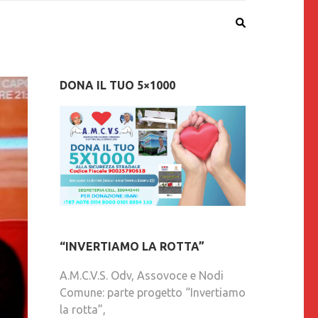
DONA IL TUO 5×1000
“INVERTIAMO LA ROTTA”
A.M.C.V.S. Odv, Assovoce e Nodi
Comune: parte progetto “Invertiamo
la rotta”,