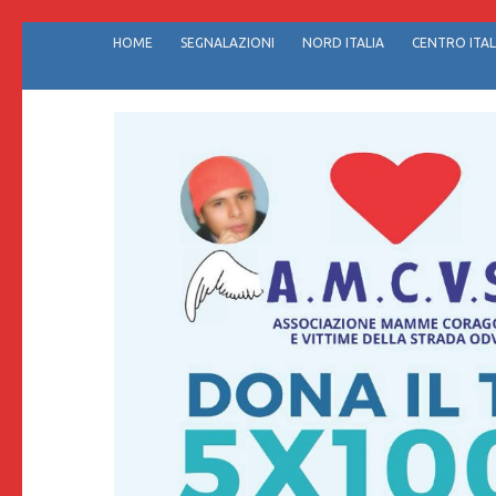
Passa
HOME
SEGNALAZIONI
NORD ITALIA
CENTRO ITAL
al
contenuto
(premi
invio)