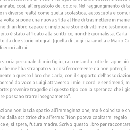
annate, così, all’ergastolo del dolore. Nel raggiungimento di ta
te in diverse realtà come quella scolastica, autoscuola e comu
a volta si pone una nuova sfida al fine di trasmettere in manie
ne di un libro capace di inglobare storie di vittime e testimon
pito è stato affidato alla scrittrice, nonché giornalista,
Carla
te da due storie integrali (quella di Luigi ciaramella e Mario Gr
 errori altrui.
storia personale di mio figlio, raccontando tutte le tappe più
io che me l’ha strappato via così ferocemente da non potergli
nte a questo libro che Carla, con il supporto dell’associazion
erché do voce a Luigi attraverso i miei ricordi e sentimenti, 
te: prevenire tragedie di questo tipo con la speranza che i gi
lore possano trarre insegnamento”.
azione non lascia spazio all’immaginazione, ma è coincisa e ch
he dalla scrittrice che afferma: “Non poteva capitarmi regalo
ice e, si spera, futura madre. Scrivo questo libro per raccontar