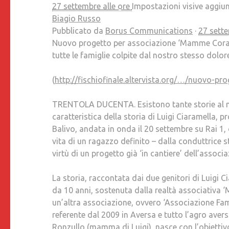
27 settembre alle ore
Impostazioni visive aggiun
Biagio Russo
Pubblicato da
Borus Communications
·
27 sette
Nuovo progetto per associazione ‘Mamme Coraggi
tutte le famiglie colpite dal nostro stesso dol
or
(
http://fischiofinale.altervista.org/…/nuovo-pr
TRENTOLA DUCENTA. Esistono tante storie al mo
caratteristica della storia di Luigi Ciaramella, p
Balivo, andata in onda il 20 settembre su Rai 1, 
vita di un ragazzo definito – dalla conduttrice 
virtù di un progetto già ‘in cantiere’ dell’assoc
La storia, raccontata dai due genitori di Luigi C
da 10 anni, sostenuta dalla realtà associativa 
un’altra associazione, ovvero ‘Associazione Famil
referente dal 2009 in Aversa e tutto l’agro ave
Ronzullo (mamma di Luigi), nasce con l’obiettiv