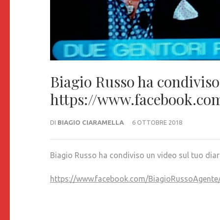
Biagio Russo ha condiviso 
https://www.facebook.co
DI
BIAGIO CIARAMELLA
6 OTTOBRE 2018
Biagio Russo ha condiviso un video sul tuo diar
https://www.facebook.com/BiagioRussoAg