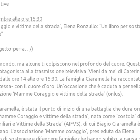
tive
mbre alle ore 15:30
·
o e vittime della strada’, Elena Ronzullo: “Un libro per sost
e”
ogetto-per-a…/
)
ndo, ma alcune ti colpiscono nel profondo del cuore. Questa
rotagonista alla trasmissione televisiva ‘Vieni da me’ di Cateri
dalle ore 14 alle ore 15:30. La famiglia Ciaramella ha raccontat
stessa- con il cuore d’oro. Un’occasione che è caduta a pennell
iazione ‘Mamme Coraggio e vittime della strada’ (onlus).
iaramella, è stata il punto di inizio di una battaglia che dura o
‘Mamme Coraggio e vittime della strada’, nata come ‘costola’ d
iari e Vittime della Strada’ (AIFVS), di cui Biagio Ciaramella è
rsano. L’associazione ‘Mamme coraggio’, presieduta da Elena
o di sostenere e difendere famiglie che hanno subito, a causa 