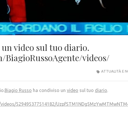
un video sul tuo diario.
m/BiagioRussoAgente/videos/
ATTUALITÀ E N
io.
Biagio Russo
ha condiviso un
video
sul tuo
diario
.
ente/videos/529495377514182/UzpfSTM1NDg5MzYwMTMwN