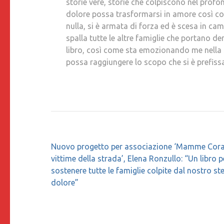
storie vere, storie che colpiscono nel profo
dolore possa trasformarsi in amore così 
nulla, si è armata di forza ed è scesa in ca
spalla tutte le altre famiglie che portano 
libro, così come sta emozionando me nella s
possa raggiungere lo scopo che si è prefis
Navigazione
Nuovo progetto per associazione ‘Mamme Cora
articoli
vittime della strada’, Elena Ronzullo: “Un libro p
sostenere tutte le famiglie colpite dal nostro st
dolore”