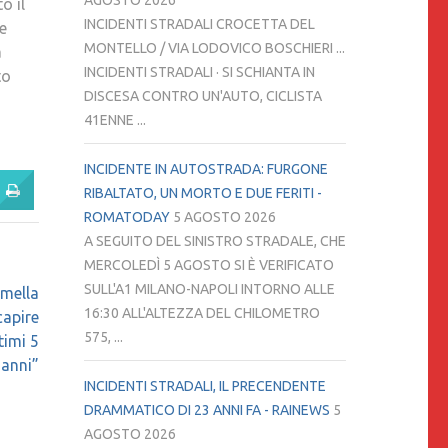
AGOSTO 2026
o il
INCIDENTI STRADALI CROCETTA DEL
e
MONTELLO / VIA LODOVICO BOSCHIERI ...
a
INCIDENTI STRADALI · SI SCHIANTA IN
to
DISCESA CONTRO UN'AUTO, CICLISTA
41ENNE ...
INCIDENTE IN AUTOSTRADA: FURGONE
RIBALTATO, UN MORTO E DUE FERITI -
ROMATODAY
5 AGOSTO 2026
A SEGUITO DEL SINISTRO STRADALE, CHE
MERCOLEDÌ 5 AGOSTO SI È VERIFICATO
SULL'A1 MILANO-NAPOLI INTORNO ALLE
amella
16:30 ALL'ALTEZZA DEL CHILOMETRO
capire
575, ...
timi 5
anni”
INCIDENTI STRADALI, IL PRECENDENTE
DRAMMATICO DI 23 ANNI FA - RAINEWS
5
AGOSTO 2026