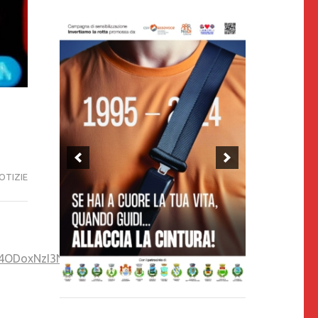
OTIZIE
TM4ODoxNzI3NzE0NDAwNjg5OTYx/