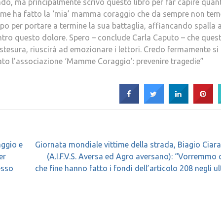
ndo, ma principalmente scrivo questo libro per far capire quant
come ha fatto la ‘mia’ mamma coraggio che da sempre non tem
mpo per portare a termine la sua battaglia, affiancando spalla 
dentro questo dolore. Spero – conclude Carla Caputo – che ques
tesura, riuscirà ad emozionare i lettori. Credo fermamente si
sato l’associazione ‘Mamme Coraggio’: prevenire tragedie”
ggio e
Giornata mondiale vittime della strada, Biagio Ciar
er
(A.I.F.V.S. Aversa ed Agro aversano): “Vorremmo 
esso
che fine hanno fatto i fondi dell’articolo 208 negli ul