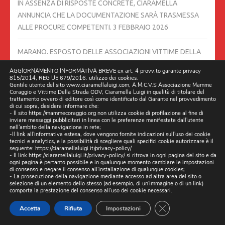
IN ASSENZA DI RISPOSTE CONCRETE, CIARAMELLA
ANNUNCIA CHE LA DOCUMENTAZIONE SARÀ TRASMESSA
ALLE PROCURE COMPETENTI.
3 FEBBRAIO 2026
MARANO. ESPOSTO DELLE ASSOCIAZIONI VITTIME DELLA
STRADA PER IL DISSESTO DELLA RETE STRADALE
2
AGGIORNAMENTO INFORMATIVA BREVE ex art. 4 provv.to garante privacy
FEBBRAIO 2026
815/2014, REG UE 679/2016. utilizzo dei cookies.
Gentile utente del sito www.ciaramellaluigi.com, A.M.C.V.S Associazione Mamme
Coraggio e Vittime Della Strada ODV, Ciaramella Luigi in qualità di titolare del
trattamento ovvero di editore così come identificato dal Garante nel provvedimento
SI TORNA A PARLARE IN QUESTI GIORNI DI #PNRR, PERCHÉ IL
di cui sopra, desidera informare che:
CONSIGLIO DEI MINISTRI HA APPROVATO UN DECRETO
- Il sito https://mammecoraggio.org non utilizza cookie di profilazione al fine di
inviare messaggi pubblicitari in linea con le preferenze manifestate dall'utente
LEGGE IN MATERIA.
31 GENNAIO 2026
nell'ambito della navigazione in rete;
-Il link all'informativa estesa, dove vengono fornite indicazioni sull'uso dei cookie
tecnici e analytics, e la possibilità di scegliere quali specifici cookie autorizzare è il
seguente:
https://ciaramellaluigi.it/privacy-policy/
COME PORTAVOCE DELLE TRE ASSOCIAZIONI VITTIME
- Il link
https://ciaramellaluigi.it/privacy-policy/
si ritrova in ogni pagina del sito e da
DELLA STRADA, RINGRAZIAMO L’AMICO MASSIMO SGURELLI
ogni pagina è pertanto possibile e in qualunque momento cambiare le impostazioni
di consenso e negare il consenso all'installazione di qualunque cookies;
30 GENNAIO 2026
- La prosecuzione della navigazione mediante accesso ad altra area del sito o
selezione di un elemento dello stesso (ad esempio, di un'immagine o di un link)
comporta la prestazione del consenso all'uso dei cookie necessari.
N.1 ANNO 25 GENNAIO 2026 NEROSUBIANCO IN QUESTO
CLOSE GDPR CO
Accetta
Rifiuta
Impostazioni
NUMERO BEN DUE ARTICOLI DEDICATI ALLA SICUREZZA
STRADALE,
25 GENNAIO 2026