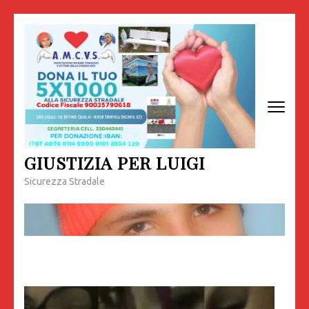
Passa
al
contenuto
(premi
invio)
GIUSTIZIA PER LUIGI
Sicurezza Stradale