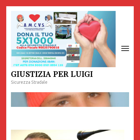
Passa
al
contenuto
(premi
invio)
GIUSTIZIA PER LUIGI
Sicurezza Stradale