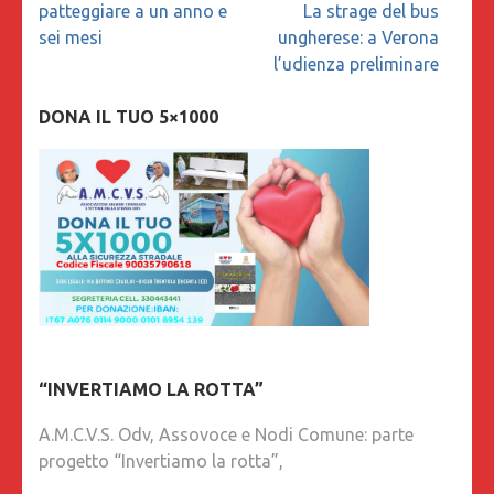
articoli
patteggiare a un anno e
La strage del bus
sei mesi
ungherese: a Verona
l’udienza preliminare
DONA IL TUO 5×1000
“INVERTIAMO LA ROTTA”
A.M.C.V.S. Odv, Assovoce e Nodi Comune: parte
progetto “Invertiamo la rotta”,