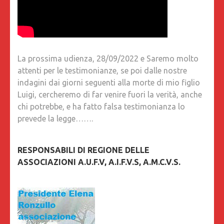
La prossima udienza, 28/09/2022 e Saremo molto
attenti per le testimonianze, se poi dalle nostre
indagini dai giorni seguenti alla morte di mio figlio
Luigi, cercheremo di far venire fuori la verità, anche
chi potrebbe, e ha fatto falsa testimonianza lo
prevede la legge…….
RESPONSABILI DI REGIONE DELLE
ASSOCIAZIONI A.U.F.V, A.I.F.V.S, A.M.C.V.S.