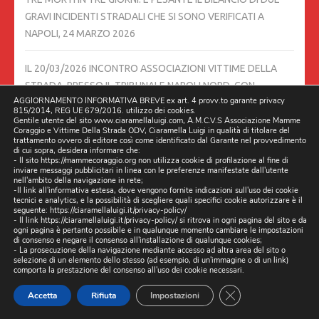
GRAVI INCIDENTI STRADALI CHE SI SONO VERIFICATI A
NAPOLI,
24 MARZO 2026
IL 20/03/2026 INCONTRO ASSOCIAZIONI VITTIME DELLA
STRADA, PRESSO IL TRIBUNALE NAPOLI NORD, CON
AGGIORNAMENTO INFORMATIVA BREVE ex art. 4 provv.to garante privacy
PROCURATORE DELLA REPUBBLICA DOTTOR DOMENICO
815/2014, REG UE 679/2016. utilizzo dei cookies.
AIROMA
20 MARZO 2026
Gentile utente del sito www.ciaramellaluigi.com, A.M.C.V.S Associazione Mamme
Coraggio e Vittime Della Strada ODV, Ciaramella Luigi in qualità di titolare del
trattamento ovvero di editore così come identificato dal Garante nel provvedimento
di cui sopra, desidera informare che:
ESCLUSIVA. BUCHE E VORAGINI A MARANO E GIUGLIANO, IL
- Il sito https://mammecoraggio.org non utilizza cookie di profilazione al fine di
inviare messaggi pubblicitari in linea con le preferenze manifestate dall'utente
CONTENUTO DELLE RELAZIONI DEL MINISTERO DELLE
nell'ambito della navigazione in rete;
INFRASTRUTTURE E DEI TRASPORTI DOPO I SOPRALLUOGHI:
-Il link all'informativa estesa, dove vengono fornite indicazioni sull'uso dei cookie
tecnici e analytics, e la possibilità di scegliere quali specifici cookie autorizzare è il
CRITICITÀ E PRIMI INTERVENTI
19 MARZO 2026
seguente:
https://ciaramellaluigi.it/privacy-policy/
- Il link
https://ciaramellaluigi.it/privacy-policy/
si ritrova in ogni pagina del sito e da
ogni pagina è pertanto possibile e in qualunque momento cambiare le impostazioni
06/03/2026 DUE CAMION DELLA RACCOLTA RIFIUTI DI
di consenso e negare il consenso all'installazione di qualunque cookies;
- La prosecuzione della navigazione mediante accesso ad altra area del sito o
TRENTOLA DUCENTA FANNO TRASBORDO IN STRADA A
selezione di un elemento dello stesso (ad esempio, di un'immagine o di un link)
comporta la prestazione del consenso all'uso dei cookie necessari.
LUSCIANO.
6 MARZO 2026
CLOSE GDPR CO
Accetta
Rifiuta
Impostazioni
STRADE DISSESTATE, BLITZ DEGLI ISPETTORI MINISTERIALI