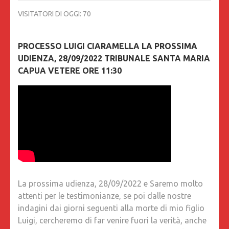
VISITATORI DI OGGI:
70
PROCESSO LUIGI CIARAMELLA LA PROSSIMA
UDIENZA, 28/09/2022 TRIBUNALE SANTA MARIA
CAPUA VETERE ORE 11:30
La prossima udienza, 28/09/2022 e Saremo molto
attenti per le testimonianze, se poi dalle nostre
indagini dai giorni seguenti alla morte di mio figlio
Luigi, cercheremo di far venire fuori la verità, anche