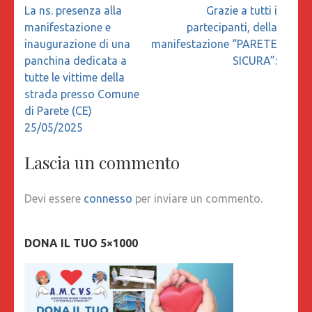
Navigazione
La ns. presenza alla
Grazie a tutti i
articoli
manifestazione e
partecipanti, della
inaugurazione di una
manifestazione “PARETE
panchina dedicata a
SICURA”:
tutte le vittime della
strada presso Comune
di Parete (CE)
25/05/2025
Lascia un commento
Devi essere
connesso
per inviare un commento.
DONA IL TUO 5×1000