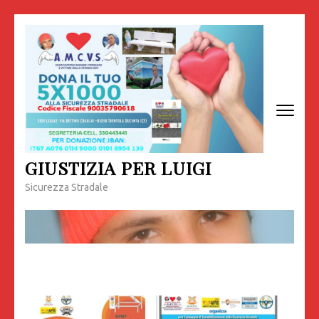
Passa
al
contenuto
(premi
invio)
GIUSTIZIA PER LUIGI
Sicurezza Stradale