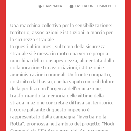
UNA
CAMPANIA
LASCIA UN COMMENTO
MACCHI
COLLET
Una macchina collettiva per la sensibilizzazione:
PER
territorio, associazioni e istituzioni in marcia per
LA
la sicurezza stradale
SENSIBI
In questi ultimi mesi, sul tema della sicurezza
TERRITO
stradale si è messa in moto una vera e propria
ASSOCI
macchina della consapevolezza, alimentata dalla
E
collaborazione tra associazioni, istituzioni e
ISTITUZ
amministrazioni comunali. Un fronte compatto,
IN
costruito dal basso, che ha saputo unire il dolore
MARCIA
della perdita con l’urgenza dell’educazione,
PER
trasformando la memoria delle vittime della
LA
strada in azione concreta e diffusa sul territorio.
SICURE
Il cuore pulsante di questo impegno è
STRADA
rappresentato dalla campagna “Invertiamo la
ARTICO
Rotta”, promossa nell’ambito del progetto “Nodi
DI
Comune” da CSV Assovoce, dall’Associazione