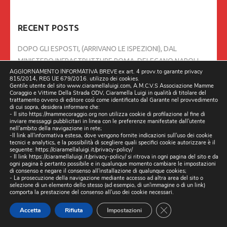
RECENT POSTS
DOPO GLI ESPOSTI, (ARRIVANO LE ISPEZIONI), DAL
MINISTERO INFRASTRUTTURE ROMA, DELEGANO NAPOLI
AGGIORNAMENTO INFORMATIVA BREVE ex art. 4 provv.to garante privacy
AD INTERVENIRE SULLA STRADA PROVINCIALE DI CASERTA,
815/2014, REG UE 679/2016. utilizzo dei cookies.
SP131 03/04/2026 ORE 10:00 CHIAMATA STRADA DELLA
Gentile utente del sito www.ciaramellaluigi.com, A.M.C.V.S Associazione Mamme
Coraggio e Vittime Della Strada ODV, Ciaramella Luigi in qualità di titolare del
MORTE.
3 APRILE 2026
trattamento ovvero di editore così come identificato dal Garante nel provvedimento
di cui sopra, desidera informare che:
- Il sito https://mammecoraggio.org non utilizza cookie di profilazione al fine di
inviare messaggi pubblicitari in linea con le preferenze manifestate dall'utente
TRE MORTI IN TRE GIORNI. È PESANTE IL BILANCIO DI DUE
nell'ambito della navigazione in rete;
GRAVI INCIDENTI STRADALI CHE SI SONO VERIFICATI A
-Il link all'informativa estesa, dove vengono fornite indicazioni sull'uso dei cookie
tecnici e analytics, e la possibilità di scegliere quali specifici cookie autorizzare è il
NAPOLI,
24 MARZO 2026
seguente:
https://ciaramellaluigi.it/privacy-policy/
- Il link
https://ciaramellaluigi.it/privacy-policy/
si ritrova in ogni pagina del sito e da
ogni pagina è pertanto possibile e in qualunque momento cambiare le impostazioni
di consenso e negare il consenso all'installazione di qualunque cookies;
IL 20/03/2026 INCONTRO ASSOCIAZIONI VITTIME DELLA
- La prosecuzione della navigazione mediante accesso ad altra area del sito o
STRADA, PRESSO IL TRIBUNALE NAPOLI NORD, CON
selezione di un elemento dello stesso (ad esempio, di un'immagine o di un link)
comporta la prestazione del consenso all'uso dei cookie necessari.
PROCURATORE DELLA REPUBBLICA DOTTOR DOMENICO
CLOSE GDPR CO
AIROMA
20 MARZO 2026
Accetta
Rifiuta
Impostazioni