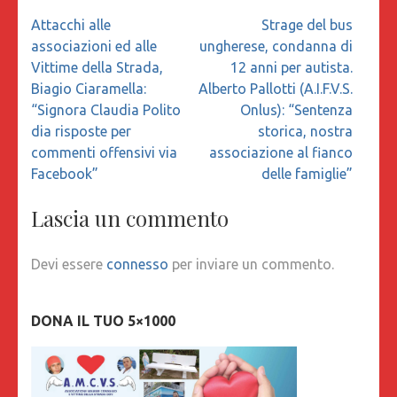
Navigazione
Attacchi alle
Strage del bus
articoli
associazioni ed alle
ungherese, condanna di
Vittime della Strada,
12 anni per autista.
Biagio Ciaramella:
Alberto Pallotti (A.I.F.V.S.
“Signora Claudia Polito
Onlus): “Sentenza
dia risposte per
storica, nostra
commenti offensivi via
associazione al fianco
Facebook”
delle famiglie”
Lascia un commento
Devi essere
connesso
per inviare un commento.
DONA IL TUO 5×1000