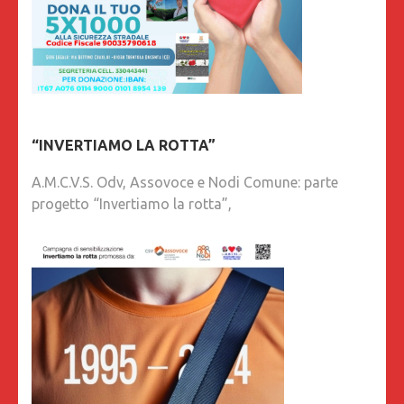
“INVERTIAMO LA ROTTA”
A.M.C.V.S. Odv, Assovoce e Nodi Comune: parte
progetto “Invertiamo la rotta”,