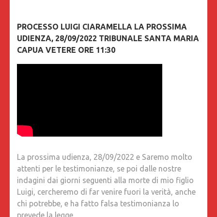
PROCESSO LUIGI CIARAMELLA LA PROSSIMA
UDIENZA, 28/09/2022 TRIBUNALE SANTA MARIA
CAPUA VETERE ORE 11:30
La prossima udienza, 28/09/2022 e Saremo molto
attenti per le testimonianze, se poi dalle nostre
indagini dai giorni seguenti alla morte di mio figlio
Luigi, cercheremo di far venire fuori la verità, anche
chi potrebbe, e ha fatto falsa testimonianza lo
prevede la legge…….