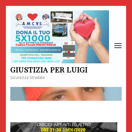
Passa
al
contenuto
(premi
invio)
GIUSTIZIA PER LUIGI
Sicurezza Stradale