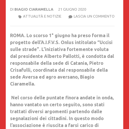
DI
BIAGIO CIARAMELLA
21 GIUGNO 2020
UCCISI
ATTUALITÀ E NOTIZIE
LASCIA UN COMMENTO
SULLE
STRADE
ROMA.
Lo scorso 1° giugno ha preso forma il
GRAN
progetto dell’A.I.F.V.S. Onlus intitolato “Uccisi
SUCCES
sulle strade”. L’iniziativa fortemente voluta
PER
dal presidente Alberto Pallotti, è condotta dal
RUBRIC
responsabile della sede di Catania, Pietro
DELL’A.I.
Crisafulli, coordinata dal responsabile della
ONLUS,
sede Aversa ed agro aversano, Biagio
IL
Ciaramella.
25
GIUGNO
Nel corso delle puntate finora andate in onda,
PARTE
hanno vantato un certo seguito, sono stati
PROGR
trattati diversi argomenti partendo dalle
“INGIUS
segnalazioni dei cittadini. In questo modo
PER
l’associazione è riuscita a farsi carico di
ANALIZ