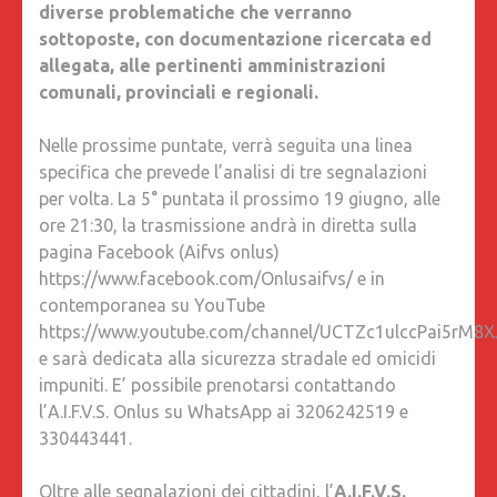
diverse problematiche che verranno
PROCES
sottoposte, con documentazione ricercata ed
DELLE
allegata, alle pertinenti amministrazioni
VITTIME
comunali, provinciali e regionali.
DELLA
STRAD
Nelle prossime puntate, verrà seguita una linea
specifica che prevede l’analisi di tre segnalazioni
per volta. La 5° puntata il prossimo 19 giugno, alle
ore 21:30, la trasmissione andrà in diretta sulla
pagina Facebook (Aifvs onlus)
https://www.facebook.com/Onlusaifvs/ e in
contemporanea su YouTube
https://www.youtube.com/channel/UCTZc1ulccPai5rM8X
e sarà dedicata alla sicurezza stradale ed omicidi
impuniti. E’ possibile prenotarsi contattando
l’A.I.F.V.S. Onlus su WhatsApp ai 3206242519 e
330443441.
Oltre alle segnalazioni dei cittadini, l’
A.I.F.V.S.