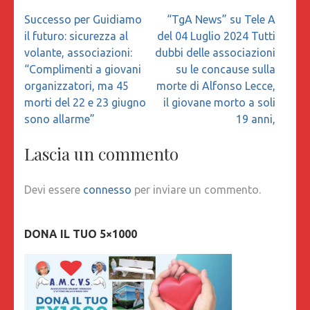
Navigazione
Successo per Guidiamo
“TgA News” su Tele A
articoli
il futuro: sicurezza al
del 04 Luglio 2024 Tutti
volante, associazioni:
dubbi delle associazioni
“Complimenti a giovani
su le concause sulla
organizzatori, ma 45
morte di Alfonso Lecce,
morti del 22 e 23 giugno
il giovane morto a soli
sono allarme”
19 anni,
Lascia un commento
Devi essere
connesso
per inviare un commento.
DONA IL TUO 5×1000