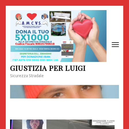
Passa
al
contenuto
(premi
invio)
GIUSTIZIA PER LUIGI
Sicurezza Stradale