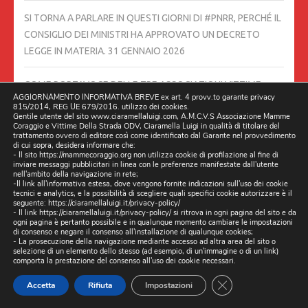
SI TORNA A PARLARE IN QUESTI GIORNI DI #PNRR, PERCHÉ IL
CONSIGLIO DEI MINISTRI HA APPROVATO UN DECRETO
LEGGE IN MATERIA.
31 GENNAIO 2026
COME PORTAVOCE DELLE TRE ASSOCIAZIONI VITTIME
AGGIORNAMENTO INFORMATIVA BREVE ex art. 4 provv.to garante privacy
DELLA STRADA, RINGRAZIAMO L’AMICO MASSIMO SGURELLI
815/2014, REG UE 679/2016. utilizzo dei cookies.
Gentile utente del sito www.ciaramellaluigi.com, A.M.C.V.S Associazione Mamme
30 GENNAIO 2026
Coraggio e Vittime Della Strada ODV, Ciaramella Luigi in qualità di titolare del
trattamento ovvero di editore così come identificato dal Garante nel provvedimento
di cui sopra, desidera informare che:
N.1 ANNO 25 GENNAIO 2026 NEROSUBIANCO IN QUESTO
- Il sito https://mammecoraggio.org non utilizza cookie di profilazione al fine di
inviare messaggi pubblicitari in linea con le preferenze manifestate dall'utente
NUMERO BEN DUE ARTICOLI DEDICATI ALLA SICUREZZA
nell'ambito della navigazione in rete;
-Il link all'informativa estesa, dove vengono fornite indicazioni sull'uso dei cookie
STRADALE,
25 GENNAIO 2026
tecnici e analytics, e la possibilità di scegliere quali specifici cookie autorizzare è il
seguente:
https://ciaramellaluigi.it/privacy-policy/
- Il link
https://ciaramellaluigi.it/privacy-policy/
si ritrova in ogni pagina del sito e da
CRONACA CASERTA GIOVEDÌ 15 GENNAIO 2026
ogni pagina è pertanto possibile e in qualunque momento cambiare le impostazioni
di consenso e negare il consenso all'installazione di qualunque cookies;
ILMATTINO.IT ARTERIE GROVIERA, ESPOSTO ALLA
- La prosecuzione della navigazione mediante accesso ad altra area del sito o
PREFETTA
22 GENNAIO 2026
selezione di un elemento dello stesso (ad esempio, di un'immagine o di un link)
comporta la prestazione del consenso all'uso dei cookie necessari.
CLOSE GDPR CO
IL COMANDANTE DEI VIGILI URBANI HA UNA
Accetta
Rifiuta
Impostazioni
RESPONSABILITÀ DI VIGILARE SULLE BUCHE STRADALI.
21