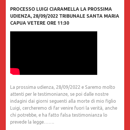
PROCESSO LUIGI CIARAMELLA LA PROSSIMA
UDIENZA, 28/09/2022 TRIBUNALE SANTA MARIA
CAPUA VETERE ORE 11:30
La prossima udienza, 28/09/2022 e Saremo molto
attenti per le testimonianze, se poi dalle nostre
indagini dai giorni seguenti alla morte di mio figlio
Luigi, cercheremo di far venire fuori la verità, anche
chi potrebbe, e ha fatto falsa testimonianza lo
prevede la legge…….