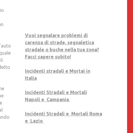
MODUGNO,
io
MAMMA
NUNZIA:
un
“SONO
MOLTO
Vuoi segnalare problemi di
DELUSA,
carenza di strade, segnaletica
n’auto
LASCIATECI
stradale o buche nella tua zona?
 quale
DIGNITÀ
Facci sapere subito!
il
DI
detto
AFFRONTARE
Incidenti stradali e Mortai in
NOSTRO
Italia
DOLORE”
me
Incidenti Stradali e Mortali
ne
Napoli e Campania
e
al
Incidenti Stradali e Mortali Roma
sando
e Lazio