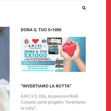
DONA IL TUO 5×1000
“INVERTIAMO LA ROTTA”
A.M.C.V.S. Odv, Assovoce e Nodi
Comune: parte progetto “Invertiamo
la rotta”,