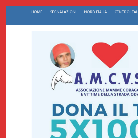
Passa
HOME
SEGNALAZIONI
NORD ITALIA
CENTRO ITAL
al
contenuto
(premi
invio)