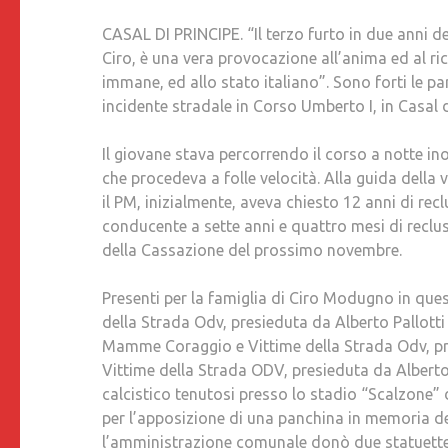
CASAL DI PRINCIPE. “Il terzo furto in due anni de
Ciro, è una vera provocazione all’anima ed al ric
immane, ed allo stato italiano”. Sono forti le 
incidente stradale in Corso Umberto I, in Casal di
Il giovane stava percorrendo il corso a notte i
che procedeva a folle velocità. Alla guida della v
il PM, inizialmente, aveva chiesto 12 anni di rec
conducente a sette anni e quattro mesi di reclusi
della Cassazione del prossimo novembre.
Presenti per la famiglia di Ciro Modugno in quest
della Strada Odv, presieduta da Alberto Pallotti
Mamme Coraggio e Vittime della Strada Odv, pres
Vittime della Strada ODV, presieduta da Alberto 
calcistico tenutosi presso lo stadio “Scalzone” d
per l’apposizione di una panchina in memoria del
l’amministrazione comunale donò due statuette: 