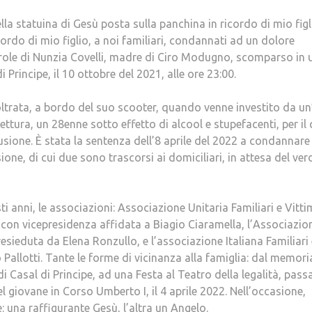
lla statuina di Gesù posta sulla panchina in ricordo di mio figl
ordo di mio figlio, a noi familiari, condannati ad un dolore
parole di Nunzia Covelli, madre di Ciro Modugno, scomparso in 
 Principe, il 10 ottobre del 2021, alle ore 23:00.
noltrata, a bordo del suo scooter, quando venne investito da u
ettura, un 28enne sotto effetto di alcool e stupefacenti, per il
lusione. È stata la sentenza dell’8 aprile del 2022 a condannare 
one, di cui due sono trascorsi ai domiciliari, in attesa del ver
i anni, le associazioni: Associazione Unitaria Familiari e Vitti
 con vicepresidenza affidata a Biagio Ciaramella, l’Associazio
ieduta da Elena Ronzullo, e l’associazione Italiana Familiari 
Pallotti. Tante le forme di vicinanza alla famiglia: dal memori
i Casal di Principe, ad una Festa al Teatro della legalità, pas
 giovane in Corso Umberto I, il 4 aprile 2022. Nell’occasione,
una raffigurante Gesù, l’altra un Angelo.