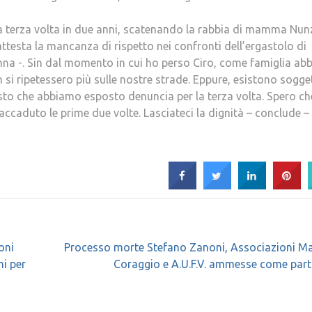
 la terza volta in due anni, scatenando la rabbia di mamma Nunz
ttesta la mancanza di rispetto nei confronti dell’ergastolo di
nna -. Sin dal momento in cui ho perso Ciro, come famiglia a
n si ripetessero più sulle nostre strade. Eppure, esistono sogge
to che abbiamo esposto denuncia per la terza volta. Spero che
accaduto le prime due volte. Lasciateci la dignità – conclude – 
oni
Processo morte Stefano Zanoni, Associazioni 
i per
Coraggio e A.U.F.V. ammesse come parti 