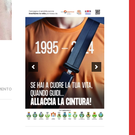
TERZO
MENTO
FURTO
A
PANCHINA
DEDICATA
A
CIRO