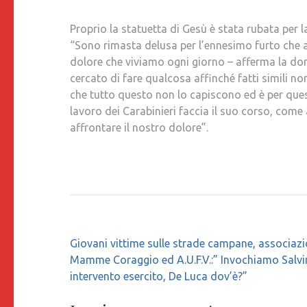
Proprio la statuetta di Gesù è stata rubata per
“Sono rimasta delusa per l’ennesimo furto che a
dolore che viviamo ogni giorno – afferma la do
cercato di fare qualcosa affinché fatti simili no
che tutto questo non lo capiscono ed è per ques
lavoro dei Carabinieri faccia il suo corso, come 
affrontare il nostro dolore”.
Navigazione
Giovani vittime sulle strade campane, associazi
articoli
Mamme Coraggio ed A.U.F.V.:” Invochiamo Salvin
intervento esercito, De Luca dov’è?”