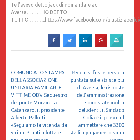
Te l’avevo detto jack di non andare ad
JACK
Aversa………HO DETTO
DI
TUTTO………..
https://www.facebook.com/giustiziaperl
NON
ANDARE
AD
AVERS
HO
DETTO
TUTTO…
Navigazione
COMUNICATO STAMPA
Per chi si fosse persa la
articoli
DELL’ASSOCIAZIONE
puntata sulle strisce blu
UNITARIA FAMILIARI E
di Aversa, le risposte
VITTIME ODV Sequestro
dell’amministrazione
del ponte Morandi a
sono state molto
Catanzaro, il presidente
deludenti, il Sindaco
Alberto Pallotti:
Golia è il primo ad
«Seguiamo la vicenda da
ammettere che 3300
vicino. Pronti a lottare
stalli a pagamento sono
per la sicurezza»
troppi,