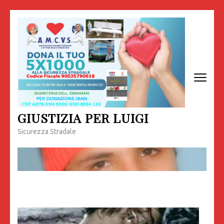
Passa
al
contenuto
(premi
invio)
GIUSTIZIA PER LUIGI
Sicurezza Stradale