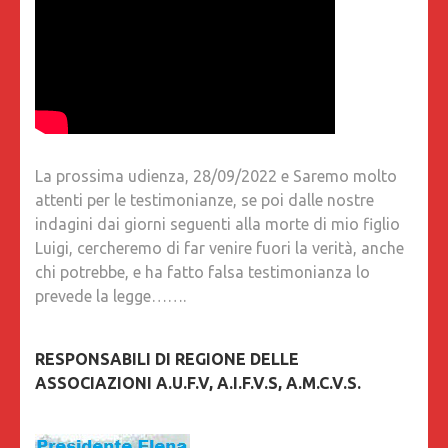
La prossima udienza, 28/09/2022 e Saremo molto
attenti per le testimonianze, se poi dalle nostre
indagini dai giorni seguenti alla morte di mio figlio
Luigi, cercheremo di far venire fuori la verità, anche
chi potrebbe, e ha fatto falsa testimonianza lo
prevede la legge…….
RESPONSABILI DI REGIONE DELLE
ASSOCIAZIONI A.U.F.V, A.I.F.V.S, A.M.C.V.S.