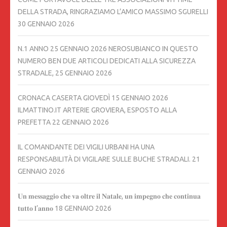
DELLA STRADA, RINGRAZIAMO L’AMICO MASSIMO SGURELLI
30 GENNAIO 2026
N.1 ANNO 25 GENNAIO 2026 NEROSUBIANCO IN QUESTO
NUMERO BEN DUE ARTICOLI DEDICATI ALLA SICUREZZA
STRADALE,
25 GENNAIO 2026
CRONACA CASERTA GIOVEDÌ 15 GENNAIO 2026
ILMATTINO.IT ARTERIE GROVIERA, ESPOSTO ALLA
PREFETTA
22 GENNAIO 2026
IL COMANDANTE DEI VIGILI URBANI HA UNA
RESPONSABILITÀ DI VIGILARE SULLE BUCHE STRADALI.
21
GENNAIO 2026
𝐔𝐧 𝐦𝐞𝐬𝐬𝐚𝐠𝐠𝐢𝐨 𝐜𝐡𝐞 𝐯𝐚 𝐨𝐥𝐭𝐫𝐞 𝐢𝐥 𝐍𝐚𝐭𝐚𝐥𝐞, 𝐮𝐧 𝐢𝐦𝐩𝐞𝐠𝐧𝐨 𝐜𝐡𝐞 𝐜𝐨𝐧𝐭𝐢𝐧𝐮𝐚
𝐭𝐮𝐭𝐭𝐨 𝐥’𝐚𝐧𝐧𝐨
18 GENNAIO 2026