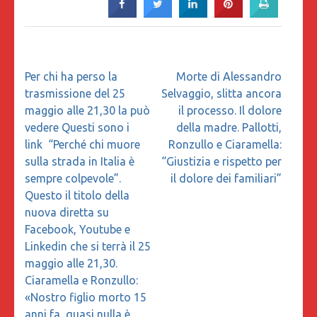
Navigazione
Per chi ha perso la
Morte di Alessandro
articoli
trasmissione del 25
Selvaggio, slitta ancora
maggio alle 21,30 la può
il processo. Il dolore
vedere Questi sono i
della madre. Pallotti,
link “Perché chi muore
Ronzullo e Ciaramella:
sulla strada in Italia è
“Giustizia e rispetto per
sempre colpevole”.
il dolore dei familiari”
Questo il titolo della
nuova diretta su
Facebook, Youtube e
Linkedin che si terrà il 25
maggio alle 21,30.
Ciaramella e Ronzullo:
«Nostro figlio morto 15
anni fa, quasi nulla è