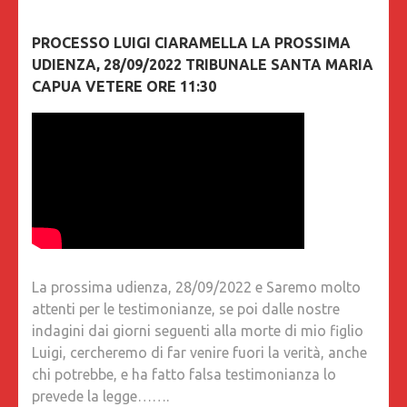
PROCESSO LUIGI CIARAMELLA LA PROSSIMA
UDIENZA, 28/09/2022 TRIBUNALE SANTA MARIA
CAPUA VETERE ORE 11:30
La prossima udienza, 28/09/2022 e Saremo molto
attenti per le testimonianze, se poi dalle nostre
indagini dai giorni seguenti alla morte di mio figlio
Luigi, cercheremo di far venire fuori la verità, anche
chi potrebbe, e ha fatto falsa testimonianza lo
prevede la legge…….