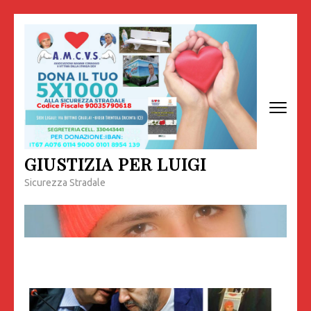
Passa
al
contenuto
(premi
invio)
GIUSTIZIA PER LUIGI
Sicurezza Stradale