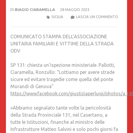
DI
BIAGIO CIARAMELLA
28 MAGGIO 2023
SP
SICILIA
LASCIA UN COMMENTO
131:
CHIEST
COMUNICATO STAMPA DELL’ASSOCIAZIONE
UN’ISPE
UNITARIA FAMILIARI E VITTIME DELLA STRADA
MINISTE
ODV
PALLOTT
CIARAME
SP 131: chiesta un’ispezione ministeriale. Pallotti,
RONZUL
Ciaramella, Ronzullo: “Lottiamo per avere strade
“LOTTI
sicure ed evitare tragedie come quella del ponte
PER
Morandi di Genova”
AVERE
https://www.facebook.com/giustiziaperluigi/photos/a
STRADE
SICURE
«Abbiamo segnalato tante volte la pericolosità
ED
della Strada Provinciale 131, nel Casertano, a
EVITARE
tutte le Istituzioni, finanche al ministro delle
TRAGED
Infrastrutture Matteo Salvini e solo pochi giorni fa
COME