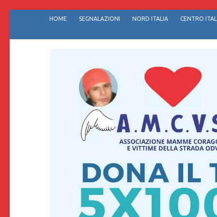
Passa
HOME
SEGNALAZIONI
NORD ITALIA
CENTRO ITAL
al
contenuto
(premi
invio)