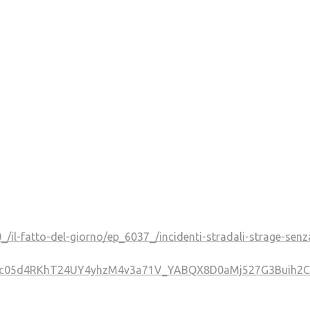
/il-fatto-del-giorno/ep_6037_/incidenti-stradali-strage-senz
Tc05d4RKhT24UY4yhzM4v3a71V_YABQX8D0aMj527G3Buih2C