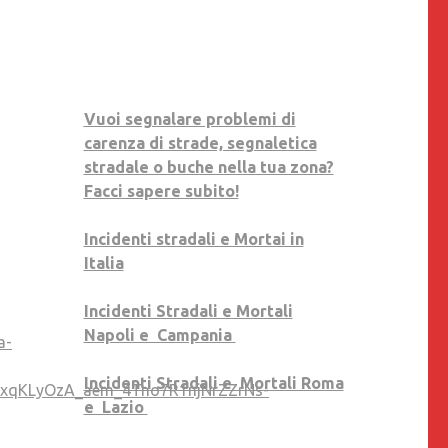
CAMPANIA.
A
NAPOLI
VENTI
VITTIME
Vuoi segnalare problemi di
NEL
carenza di strade, segnaletica
2024,
stradale o buche nella tua zona?
LA
Facci sapere subito!
MAGGIOR
PARTE
Incidenti stradali e Mortai in
SONO
Italia
PEDONI
TRAVOLTI
Incidenti Stradali e Mortali
DA
Napoli e Campania
a-
AUTOMOBILISTI
UBRIACHI,
Incidenti Stradali e Mortali Roma
xqKLyOzA_aem_4Tno7R1njNrZZrNs-
DROGATI
e Lazio
O
DISTRATTI