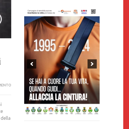
i
SI
MENTO
CONTINUA
A
i
MORIRE
ce
SULLE
 della
STRADE
DELLA