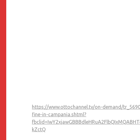
https://www.ottochannel.tv/on-demand/tr_5690_
fine-in-campania.shtml?
fbclid=IwY2xjawGBBBdleHRuA2FlbQIxMQABH
kZctQ