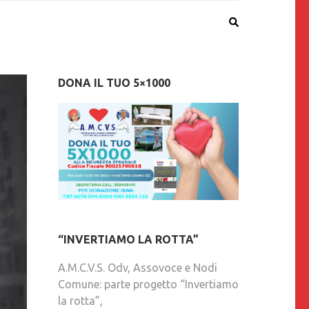
DONA IL TUO 5×1000
“INVERTIAMO LA ROTTA”
A.M.C.V.S. Odv, Assovoce e Nodi
Comune: parte progetto “Invertiamo
la rotta”,