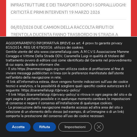
INFRASTRUTTURE E DEI TRASPORTI DOPO I SOPRALLUOGHI:
CRITICITÀ E PRIMI INTERVENTI
19 MARZO 2026
06/03/2026 DUE CAMION DELLA RACCOLTA RIFIUTI DI
TRENTOLA DUCENTA FANNO TRASBORDO IN STRADA A
LUSCIANO.
6 MARZO 2026
AGGIORNAMENTO INFORMATIVA BREVE ex art. 4 provv.to garante privacy
815/2014, REG UE 679/2016. utilizzo dei cookies.
Gentile utente del sito www.ciaramellaluigi.com, A.M.C.V.S Associazione Mamme
Coraggio e Vittime Della Strada ODV, Ciaramella Luigi in qualità di titolare del
STRADE DISSESTATE, BLITZ DEGLI ISPETTORI MINISTERIALI
trattamento ovvero di editore così come identificato dal Garante nel provvedimento
ANCHE A GIUGLIANO
5 MARZO 2026
di cui sopra, desidera informare che:
- Il sito https://mammecoraggio.org non utilizza cookie di profilazione al fine di
inviare messaggi pubblicitari in linea con le preferenze manifestate dall'utente
nell'ambito della navigazione in rete;
LA BUCA LUSCIANO IN VIALE DELLA LIBERTÀ, CIVICO 55, È
-Il link all'informativa estesa, dove vengono fornite indicazioni sull'uso dei cookie
tecnici e analytics, e la possibilità di scegliere quali specifici cookie autorizzare è il
ANCORA LÌ.
4 MARZO 2026
seguente:
https://ciaramellaluigi.it/privacy-policy/
- Il link
https://ciaramellaluigi.it/privacy-policy/
si ritrova in ogni pagina del sito e da
ogni pagina è pertanto possibile e in qualunque momento cambiare le impostazioni
L’ILLUMINAZIONE TRA VIA BETTINO CRAXI E VIA LUCARELLI È
di consenso e negare il consenso all'installazione di qualunque cookies;
- La prosecuzione della navigazione mediante accesso ad altra area del sito o
TORNATA. 03/03/2026 TRENTOLA DUCENTA, LUSCIANO
3
selezione di un elemento dello stesso (ad esempio, di un'immagine o di un link)
comporta la prestazione del consenso all'uso dei cookie necessari.
MARZO 2026
CLOSE GDPR CO
Accetta
Rifiuta
Impostazioni
SOPRALLUOGHI MINISTERIALI DOPO MARANO: SI PARTE DA