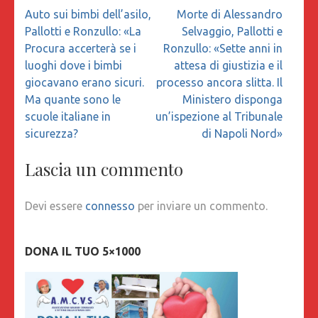
Navigazione
Auto sui bimbi dell’asilo,
Morte di Alessandro
articoli
Pallotti e Ronzullo: «La
Selvaggio, Pallotti e
Procura accerterà se i
Ronzullo: «Sette anni in
luoghi dove i bimbi
attesa di giustizia e il
giocavano erano sicuri.
processo ancora slitta. Il
Ma quante sono le
Ministero disponga
scuole italiane in
un’ispezione al Tribunale
sicurezza?
di Napoli Nord»
Lascia un commento
Devi essere
connesso
per inviare un commento.
DONA IL TUO 5×1000