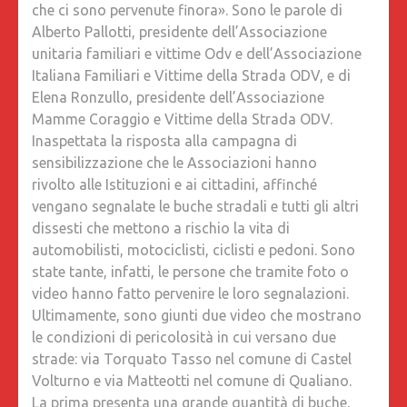
che ci sono pervenute finora». Sono le parole di
DI
Alberto Pallotti, presidente dell’Associazione
STRADE
unitaria familiari e vittime Odv e dell’Associazione
DISSEST
Italiana Familiari e Vittime della Strada ODV, e di
ALCUNE
Elena Ronzullo, presidente dell’Associazione
SONO
Mamme Coraggio e Vittime della Strada ODV.
PERICOL
Inaspettata la risposta alla campagna di
sensibilizzazione che le Associazioni hanno
rivolto alle Istituzioni e ai cittadini, affinché
vengano segnalate le buche stradali e tutti gli altri
dissesti che mettono a rischio la vita di
automobilisti, motociclisti, ciclisti e pedoni. Sono
state tante, infatti, le persone che tramite foto o
video hanno fatto pervenire le loro segnalazioni.
Ultimamente, sono giunti due video che mostrano
le condizioni di pericolosità in cui versano due
strade: via Torquato Tasso nel comune di Castel
Volturno e via Matteotti nel comune di Qualiano.
La prima presenta una grande quantità di buche,