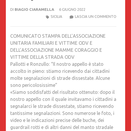
DI
BIAGIO CIARAMELLA
6 GIUGNO 2022
PALLOTT
SICILIA
LASCIA UN COMMENTO
E
RONZUL
COMUNICATO STAMPA DELL’ASSOCIAZIONE
“IL
UNITARIA FAMILIARI E VITTIME ODV E
NOSTR
DELL’ASSOCIAZIONE MAMME CORAGGIO E
APPELL
VITTIME DELLA STRADA ODV
È
Pallotti e Ronzullo: “Il nostro appello è stato
STATO
accolto in pieno: stiamo ricevendo dai cittadini
ACCOLT
molte segnalazioni di strade dissestate. Alcune
IN
sono pericolosissime”
PIENO:
«Siamo soddisfatti del risultato ottenuto: dopo il
STIAMO
nostro appello con il quale invitavamo i cittadini a
RICEVE
segnalarci le strade dissestate, stiamo ricevendo
DAI
tantissime segnalazioni. Sono numerose le foto, i
CITTADI
video e le indicazioni precise delle buche, dei
MOLTE
guardrail rotti e di altri danni del manto stradale
SEGNAL