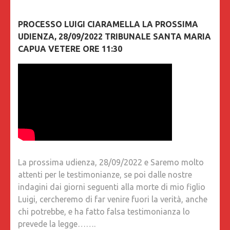
PROCESSO LUIGI CIARAMELLA LA PROSSIMA
UDIENZA, 28/09/2022 TRIBUNALE SANTA MARIA
CAPUA VETERE ORE 11:30
La prossima udienza, 28/09/2022 e Saremo molto
attenti per le testimonianze, se poi dalle nostre
indagini dai giorni seguenti alla morte di mio figlio
Luigi, cercheremo di far venire fuori la verità, anche
chi potrebbe, e ha fatto falsa testimonianza lo
prevede la legge…….