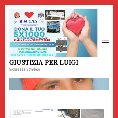
Passa
al
contenuto
(premi
invio)
GIUSTIZIA PER LUIGI
Sicurezza Stradale