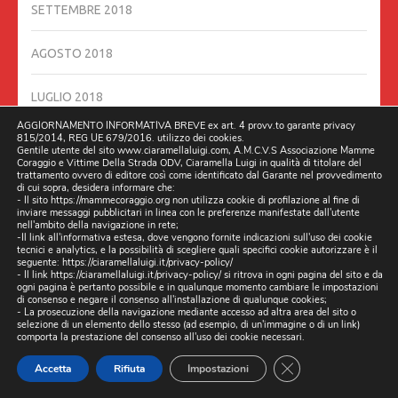
SETTEMBRE 2018
AGOSTO 2018
LUGLIO 2018
AGGIORNAMENTO INFORMATIVA BREVE ex art. 4 provv.to garante privacy
815/2014, REG UE 679/2016. utilizzo dei cookies.
GIUGNO 2018
Gentile utente del sito www.ciaramellaluigi.com, A.M.C.V.S Associazione Mamme
Coraggio e Vittime Della Strada ODV, Ciaramella Luigi in qualità di titolare del
trattamento ovvero di editore così come identificato dal Garante nel provvedimento
GIUGNO 2016
di cui sopra, desidera informare che:
- Il sito https://mammecoraggio.org non utilizza cookie di profilazione al fine di
inviare messaggi pubblicitari in linea con le preferenze manifestate dall'utente
nell'ambito della navigazione in rete;
MAGGIO 2016
-Il link all'informativa estesa, dove vengono fornite indicazioni sull'uso dei cookie
tecnici e analytics, e la possibilità di scegliere quali specifici cookie autorizzare è il
seguente:
https://ciaramellaluigi.it/privacy-policy/
DICEMBRE 201
- Il link
https://ciaramellaluigi.it/privacy-policy/
si ritrova in ogni pagina del sito e da
ogni pagina è pertanto possibile e in qualunque momento cambiare le impostazioni
di consenso e negare il consenso all'installazione di qualunque cookies;
- La prosecuzione della navigazione mediante accesso ad altra area del sito o
selezione di un elemento dello stesso (ad esempio, di un'immagine o di un link)
RECENT POSTS
comporta la prestazione del consenso all'uso dei cookie necessari.
DOPO GLI ESPOSTI, (ARRIVANO LE ISPEZIONI), DAL
CLOSE GDPR CO
Accetta
Rifiuta
Impostazioni
MINISTERO INFRASTRUTTURE ROMA, DELEGANO NAPOLI