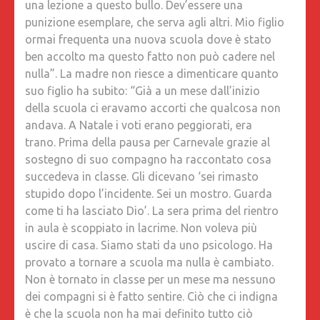
una lezione a questo bullo. Dev’essere una
punizione esemplare, che serva agli altri. Mio figlio
ormai frequenta una nuova scuola dove è stato
ben accolto ma questo fatto non può cadere nel
nulla”. La madre non riesce a dimenticare quanto
suo figlio ha subito: “Già a un mese dall’inizio
della scuola ci eravamo accorti che qualcosa non
andava. A Natale i voti erano peggiorati, era
trano. Prima della pausa per Carnevale grazie al
sostegno di suo compagno ha raccontato cosa
succedeva in classe. Gli dicevano ‘sei rimasto
stupido dopo l’incidente. Sei un mostro. Guarda
come ti ha lasciato Dio’. La sera prima del rientro
in aula è scoppiato in lacrime. Non voleva più
uscire di casa. Siamo stati da uno psicologo. Ha
provato a tornare a scuola ma nulla è cambiato.
Non è tornato in classe per un mese ma nessuno
dei compagni si è fatto sentire. Ciò che ci indigna
è che la scuola non ha mai definito tutto ciò