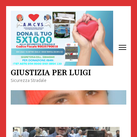
Passa
al
contenuto
(premi
invio)
GIUSTIZIA PER LUIGI
Sicurezza Stradale