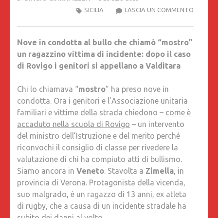
NOVE
SICILIA
LASCIA UN COMMENTO
IN
CONDO
Nove in condotta al bullo che chiamò “mostro”
AL
un ragazzino vittima di incidente: dopo il caso
BULLO
di Rovigo i genitori si appellano a Valditara
CHE
CHIAMÒ
Chi lo chiamava “
mostro
” ha preso nove in
“MOSTR
condotta. Ora i genitori e l’Associazione unitaria
UN
familiari e vittime della strada chiedono –
come è
RAGAZZ
accaduto nella scuola di Rovigo
– un intervento
VITTIM
del ministro dell’Istruzione e del merito perché
DI
riconvochi il consiglio di classe per rivedere la
INCIDEN
valutazione di chi ha compiuto atti di bullismo.
DOPO
Siamo ancora in
Veneto
. Stavolta a
Zimella
, in
IL
provincia di Verona. Protagonista della vicenda,
CASO
suo malgrado, è un ragazzo di 13 anni, ex atleta
DI
di rugby, che a causa di un incidente stradale ha
ROVIGO
subito dei danni al volto.