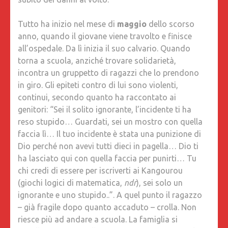
I
GENITOR
Tutto ha inizio nel mese di
maggio
dello scorso
SI
anno, quando il giovane viene travolto e finisce
APPELL
all’ospedale. Da lì inizia il suo calvario. Quando
A
torna a scuola, anziché trovare solidarietà,
VALDIT
incontra un gruppetto di ragazzi che lo prendono
in giro. Gli epiteti contro di lui sono violenti,
continui, secondo quanto ha raccontato ai
genitori: “Sei il solito ignorante, l’incidente ti ha
reso stupido… Guardati, sei un mostro con quella
faccia lì… Il tuo incidente è stata una punizione di
Dio perché non avevi tutti dieci in pagella… Dio ti
ha lasciato qui con quella faccia per punirti… Tu
chi credi di essere per iscriverti ai Kangourou
(giochi logici di matematica,
ndr
), sei solo un
ignorante e uno stupido..”. A quel punto il ragazzo
– già fragile dopo quanto accaduto – crolla. Non
riesce più ad andare a scuola. La famiglia si