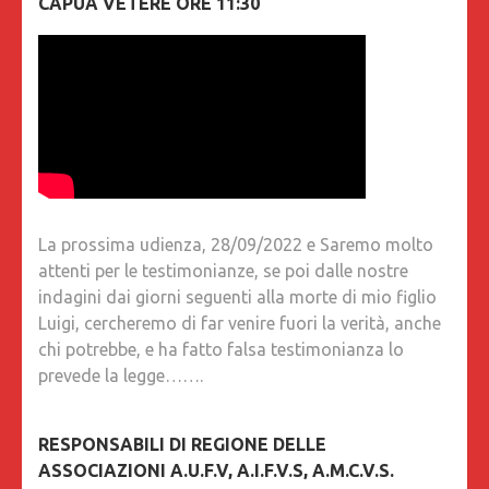
CAPUA VETERE ORE 11:30
La prossima udienza, 28/09/2022 e Saremo molto
attenti per le testimonianze, se poi dalle nostre
indagini dai giorni seguenti alla morte di mio figlio
Luigi, cercheremo di far venire fuori la verità, anche
chi potrebbe, e ha fatto falsa testimonianza lo
prevede la legge…….
RESPONSABILI DI REGIONE DELLE
ASSOCIAZIONI A.U.F.V, A.I.F.V.S, A.M.C.V.S.