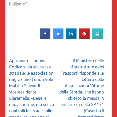
bullismo”.
Navigazione
Approvato il nuovo
Il Ministero delle
articoli
Codice sulla sicurezza
Infrastrutture e dei
stradale: le associazioni
Trasporti risponde alla
ringraziano l’onorevole
lettera delle
Matteo Salvini. Il
Associazioni Vittime
vicepresidente
della Strada, che hanno
Ciaramella: «Bene le
chiesto la messa in
nuove norme, ma senza
sicurezza della SP 131
controlli la strage sulle
(Caserta).Il
strade italiane non si
vicepresidente