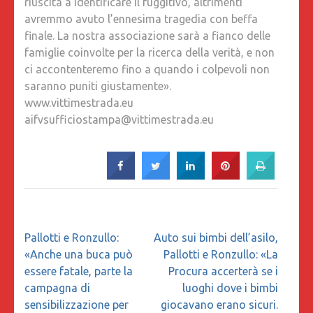
riuscita a identificare il fuggitivo, altrimenti
avremmo avuto l’ennesima tragedia con beffa
finale. La nostra associazione sarà a fianco delle
famiglie coinvolte per la ricerca della verità, e non
ci accontenteremo fino a quando i colpevoli non
saranno puniti giustamente».
www.vittimestrada.eu
aifvsufficiostampa@vittimestrada.eu
Navigazione
Pallotti e Ronzullo:
Auto sui bimbi dell’asilo,
articoli
«Anche una buca può
Pallotti e Ronzullo: «La
essere fatale, parte la
Procura accerterà se i
campagna di
luoghi dove i bimbi
sensibilizzazione per
giocavano erano sicuri.