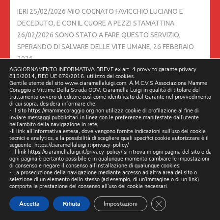
IERI 25/02/2026 MIO COGNATO FAVICCHIO LUCIANO E
DECEDUTO, E CON IL CUORE A PEZZI STAMATTINA
26/02/2026 SONO STATO A FARE QUESTO SERVIZIO,
SPERANDO DI SALVARE DELLE VITE UMANE,
26 FEBBRAIO
2026
AGGIORNAMENTO INFORMATIVA BREVE ex art. 4 provv.to garante privacy
815/2014, REG UE 679/2016. utilizzo dei cookies.
DIRETTA 24/02/2026 ORE 21:30 SU FACEBOOK E ALTRI
Gentile utente del sito www.ciaramellaluigi.com, A.M.C.V.S Associazione Mamme
Coraggio e Vittime Della Strada ODV, Ciaramella Luigi in qualità di titolare del
CANALI, CON DILLO A L’AVVOCATO DAVIDE TIROZZI,
24
trattamento ovvero di editore così come identificato dal Garante nel provvedimento
di cui sopra, desidera informare che:
FEBBRAIO 2026
- Il sito https://mammecoraggio.org non utilizza cookie di profilazione al fine di
inviare messaggi pubblicitari in linea con le preferenze manifestate dall'utente
nell'ambito della navigazione in rete;
TESTIMONE LA PRESIDENTE ELENA RONZULLO A.M.C.V.S.
-Il link all'informativa estesa, dove vengono fornite indicazioni sull'uso dei cookie
tecnici e analytics, e la possibilità di scegliere quali specifici cookie autorizzare è il
ASSOCIAZIONE MAMME CORAGGIO E VITTIME DELLA
seguente:
https://ciaramellaluigi.it/privacy-policy/
- Il link
https://ciaramellaluigi.it/privacy-policy/
si ritrova in ogni pagina del sito e da
STRADA – ODV
24 FEBBRAIO 2026
ogni pagina è pertanto possibile e in qualunque momento cambiare le impostazioni
di consenso e negare il consenso all'installazione di qualunque cookies;
- La prosecuzione della navigazione mediante accesso ad altra area del sito o
INCONTRO SCUOLA 24/02/2026 ISIS RITA LEVI MONTALCINI
selezione di un elemento dello stesso (ad esempio, di un'immagine o di un link)
comporta la prestazione del consenso all'uso dei cookie necessari.
DI QUARTO
24 FEBBRAIO 2026
CLOSE GDPR CO
Accetta
Rifiuta
Impostazioni
NOI COME ASSOCIAZIONI VITTIME DELLA STRADA,