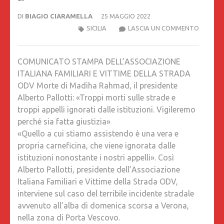
DI
BIAGIO CIARAMELLA
25 MAGGIO 2022
MORTE
SICILIA
LASCIA UN COMMENTO
DI
MADIHA
COMUNICATO STAMPA DELL’ASSOCIAZIONE
RAHMAD
ITALIANA FAMILIARI E VITTIME DELLA STRADA
IL
ODV Morte di Madiha Rahmad, il presidente
PRESID
Alberto Pallotti: «Troppi morti sulle strade e
ALBERT
troppi appelli ignorati dalle istituzioni. Vigileremo
PALLOTT
perché sia fatta giustizia»
«TROPPI
«Quello a cui stiamo assistendo è una vera e
MORTI
propria carneficina, che viene ignorata dalle
SULLE
istituzioni nonostante i nostri appelli». Così
STRADE
Alberto Pallotti, presidente dell’Associazione
E
Italiana Familiari e Vittime della Strada ODV,
TROPPI
interviene sul caso del terribile incidente stradale
APPELLI
avvenuto all’alba di domenica scorsa a Verona,
IGNORA
nella zona di Porta Vescovo.
DALLE