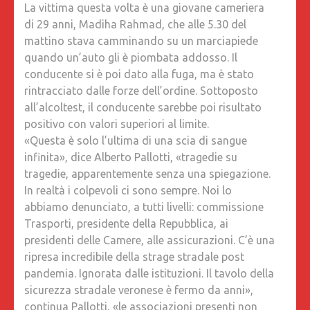
La vittima questa volta è una giovane cameriera
ISTITUZ
di 29 anni, Madiha Rahmad, che alle 5.30 del
VIGILE
mattino stava camminando su un marciapiede
PERCHÉ
quando un’auto gli è piombata addosso. Il
SIA
conducente si è poi dato alla fuga, ma è stato
FATTA
rintracciato dalle forze dell’ordine. Sottoposto
GIUSTIZ
all’alcoltest, il conducente sarebbe poi risultato
positivo con valori superiori al limite.
«Questa è solo l’ultima di una scia di sangue
infinita», dice Alberto Pallotti, «tragedie su
tragedie, apparentemente senza una spiegazione.
In realtà i colpevoli ci sono sempre. Noi lo
abbiamo denunciato, a tutti livelli: commissione
Trasporti, presidente della Repubblica, ai
presidenti delle Camere, alle assicurazioni. C’è una
ripresa incredibile della strage stradale post
pandemia. Ignorata dalle istituzioni. Il tavolo della
sicurezza stradale veronese è fermo da anni»,
continua Pallotti, «le associazioni presenti non