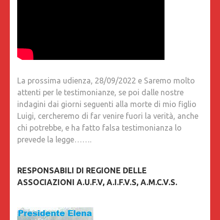
La prossima udienza, 28/09/2022 e Saremo molto
attenti per le testimonianze, se poi dalle nostre
indagini dai giorni seguenti alla morte di mio figlio
Luigi, cercheremo di far venire fuori la verità, anche
chi potrebbe, e ha fatto falsa testimonianza lo
prevede la legge…….
RESPONSABILI DI REGIONE DELLE
ASSOCIAZIONI A.U.F.V, A.I.F.V.S, A.M.C.V.S.