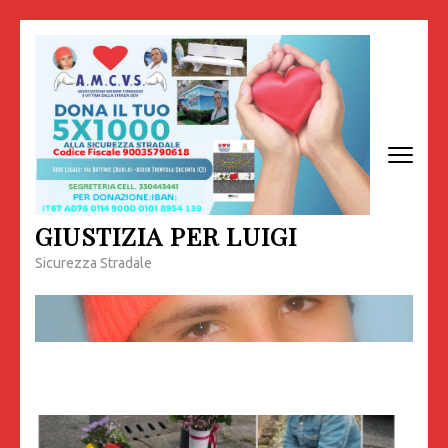
Passa
al
contenuto
(premi
invio)
GIUSTIZIA PER LUIGI
Sicurezza Stradale