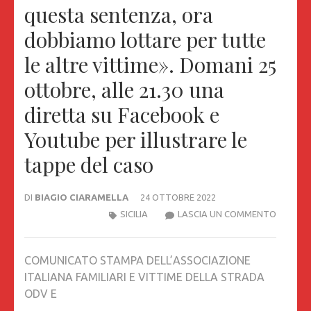
questa sentenza, ora
dobbiamo lottare per tutte
le altre vittime». Domani 25
ottobre, alle 21.30 una
diretta su Facebook e
Youtube per illustrare le
tappe del caso
DI
BIAGIO CIARAMELLA
24 OTTOBRE 2022
MORTE
SICILIA
LASCIA UN COMMENTO
DI
CIRO
COMUNICATO STAMPA DELL’ASSOCIAZIONE
MODUG
ITALIANA FAMILIARI E VITTIME DELLA STRADA
LA
ODV E
CORTE