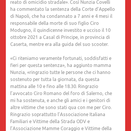
reato di omicidio stradale». Così Nunzia Covelli
COVELLI
ha commentato la sentenza della Corte d’Appello
«SIAMO
di Napoli, che ha condannato a 7 anni e 4 mesi il
FIERI
responsabile della morte di suo figlio Ciro
DI
Modugno, il quindicenne investito e ucciso il 10
QUESTA
ottobre 2021 a Casal di Principe, in provincia di
SENTEN
Caserta, mentre era alla guida del suo scooter.
ORA
DOBBIA
«Ci riteniamo veramente fortunati, soddisfatti e
LOTTAR
fieri per questa sentenza», ha aggiunto mamma
PER
Nunzia, «ringrazio tutte le persone che ci hanno
TUTTE
sostenuto per tutta la giornata, da questa
LE
mattina alle 10 e fino alle 18.30. Ringrazio
ALTRE
l’avvocato Ciro Romano del foro di Salerno, che
VITTIME
mi ha sostenuta, e anche gli amici e i genitori di
DOMANI
altre vittime che sono stati qua con me per Ciro.
25
Ringrazio soprattutto l’Associazione Italiana
OTTOBR
Familiari e Vittime della Strada ODV e
ALLE
l’Associazione Mamme Coraggio e Vittime della
21.30