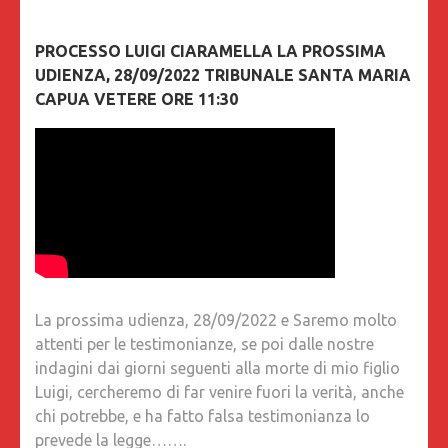
PROCESSO LUIGI CIARAMELLA LA PROSSIMA
UDIENZA, 28/09/2022 TRIBUNALE SANTA MARIA
CAPUA VETERE ORE 11:30
La prossima udienza, 28/09/2022 e Saremo molto
attenti per le testimonianze, se poi dalle nostre
indagini dai giorni seguenti alla morte di mio figlio
Luigi, cercheremo di far venire fuori la verità, anche
chi potrebbe, e ha fatto falsa testimonianza lo
prevede la legge…….