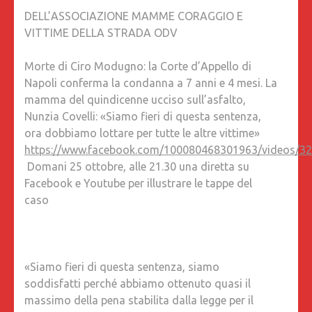
D’APPEL
DELL’ASSOCIAZIONE MAMME CORAGGIO E
DI
VITTIME DELLA STRADA ODV
NAPOLI
CONFE
Morte di Ciro Modugno: la Corte d’Appello di
LA
Napoli conferma la condanna a 7 anni e 4 mesi. La
CONDA
mamma del quindicenne ucciso sull’asfalto,
A
Nunzia Covelli: «Siamo fieri di questa sentenza,
7
ora dobbiamo lottare per tutte le altre vittime»
ANNI
https://www.facebook.com/100080468301963/videos/3
E
Domani 25 ottobre, alle 21.30 una diretta su
4
Facebook e Youtube per illustrare le tappe del
MESI.
caso
LA
MAMMA
DEL
QUINDI
«Siamo fieri di questa sentenza, siamo
UCCISO
soddisfatti perché abbiamo ottenuto quasi il
SULL’AS
massimo della pena stabilita dalla legge per il
NUNZIA