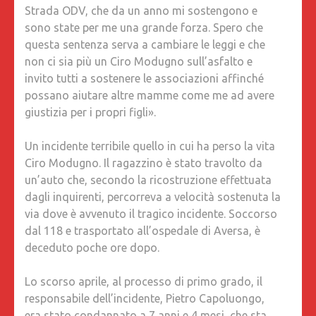
Strada ODV, che da un anno mi sostengono e
UNA
sono state per me una grande forza. Spero che
DIRETT
questa sentenza serva a cambiare le leggi e che
SU
non ci sia più un Ciro Modugno sull’asfalto e
FACEBO
invito tutti a sostenere le associazioni affinché
E
possano aiutare altre mamme come me ad avere
YOUTUB
giustizia per i propri figli».
PER
ILLUST
Un incidente terribile quello in cui ha perso la vita
LE
Ciro Modugno. Il ragazzino è stato travolto da
TAPPE
un’auto che, secondo la ricostruzione effettuata
DEL
dagli inquirenti, percorreva a velocità sostenuta la
CASO
via dove è avvenuto il tragico incidente. Soccorso
dal 118 e trasportato all’ospedale di Aversa, è
deceduto poche ore dopo.
Lo scorso aprile, al processo di primo grado, il
responsabile dell’incidente, Pietro Capoluongo,
era stato condannato a 7 anni e 4 mesi, che sta