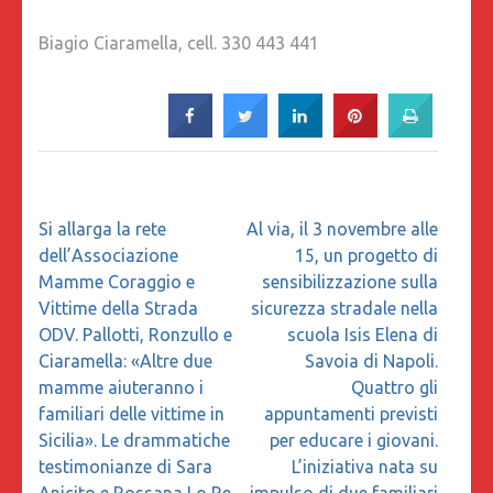
Biagio Ciaramella, cell. 330 443 441
Navigazione
Si allarga la rete
Al via, il 3 novembre alle
articoli
dell’Associazione
15, un progetto di
Mamme Coraggio e
sensibilizzazione sulla
Vittime della Strada
sicurezza stradale nella
ODV. Pallotti, Ronzullo e
scuola Isis Elena di
Ciaramella: «Altre due
Savoia di Napoli.
mamme aiuteranno i
Quattro gli
familiari delle vittime in
appuntamenti previsti
Sicilia». Le drammatiche
per educare i giovani.
testimonianze di Sara
L’iniziativa nata su
Anicito e Rossana Lo Re
impulso di due familiari