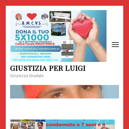
Passa
al
contenuto
(premi
invio)
GIUSTIZIA PER LUIGI
Sicurezza Stradale