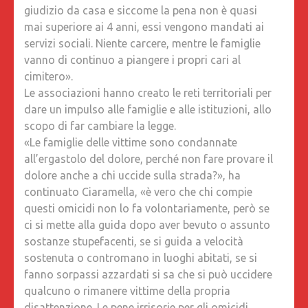
giudizio da casa e siccome la pena non è quasi
mai superiore ai 4 anni, essi vengono mandati ai
servizi sociali. Niente carcere, mentre le famiglie
vanno di continuo a piangere i propri cari al
cimitero».
Le associazioni hanno creato le reti territoriali per
dare un impulso alle famiglie e alle istituzioni, allo
scopo di far cambiare la legge.
«Le famiglie delle vittime sono condannate
all’ergastolo del dolore, perché non fare provare il
dolore anche a chi uccide sulla strada?», ha
continuato Ciaramella, «è vero che chi compie
questi omicidi non lo fa volontariamente, però se
ci si mette alla guida dopo aver bevuto o assunto
sostanze stupefacenti, se si guida a velocità
sostenuta o contromano in luoghi abitati, se si
fanno sorpassi azzardati si sa che si può uccidere
qualcuno o rimanere vittime della propria
disattenzione. Le pene irrisorie per gli omicidi