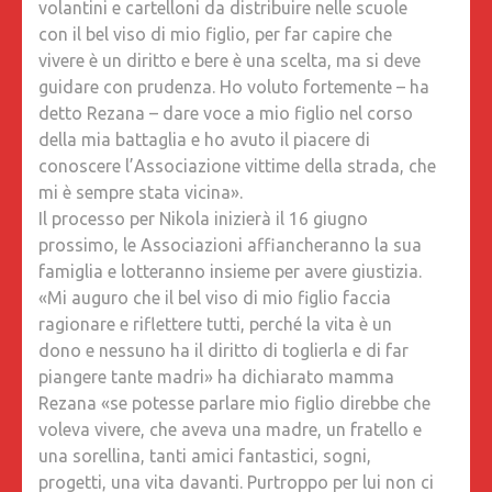
volantini e cartelloni da distribuire nelle scuole
con il bel viso di mio figlio, per far capire che
vivere è un diritto e bere è una scelta, ma si deve
guidare con prudenza. Ho voluto fortemente – ha
detto Rezana – dare voce a mio figlio nel corso
della mia battaglia e ho avuto il piacere di
conoscere l’Associazione vittime della strada, che
mi è sempre stata vicina».
Il processo per Nikola inizierà il 16 giugno
prossimo, le Associazioni affiancheranno la sua
famiglia e lotteranno insieme per avere giustizia.
«Mi auguro che il bel viso di mio figlio faccia
ragionare e riflettere tutti, perché la vita è un
dono e nessuno ha il diritto di toglierla e di far
piangere tante madri» ha dichiarato mamma
Rezana «se potesse parlare mio figlio direbbe che
voleva vivere, che aveva una madre, un fratello e
una sorellina, tanti amici fantastici, sogni,
progetti, una vita davanti. Purtroppo per lui non ci