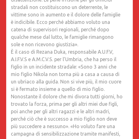
stradali non costituiscono un deterrente, le
vittime sono in aumento e il dolore delle famiglie
è indicibile. Ecco perché abbiamo voluto una
catena di supervisori regionali, perché dopo
qualche mese dal lutto, le famiglie rimangono
sole e non ricevono giustizia».
È il caso di Rezana Duka, responsabile A.U.F.V,
A.I.F.V.S e A.M.C.V.S. per l’Umbria, che ha perso il
figlio in un incidente stradale: «Sono 3 anni che
mio figlio Nikola non torna più a casa a causa di
un ubriaco alla guida. Non si vive più, il mio cuore
si è fermato insieme a quello di mio figlio.
Nonostante il dolore che mi divora tutti giorni, ho
trovato la forza, prima per gli altri miei due figli,
poi anche per gli altri ragazzi e le altri madri,
perché ciò che è successo a mio figlio non deve
più succedere a nessuno». «Ho voluto fare una
campagna di sensibilizzazione tramite manifesti,