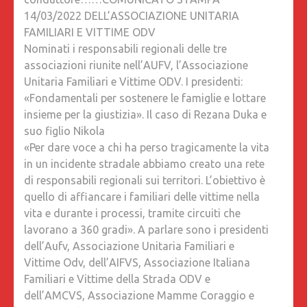
OSPITE
14/03/2022 DELL’ASSOCIAZIONE UNITARIA
LA
FAMILIARI E VITTIME ODV
MAMMA
Nominati i responsabili regionali delle tre
CORAGG
associazioni riunite nell’AUFV, l’Associazione
DI
Unitaria Familiari e Vittime ODV. I presidenti:
NIKOLA
«Fondamentali per sostenere le famiglie e lottare
VITTIME
insieme per la giustizia». Il caso di Rezana Duka e
DELLA
suo figlio Nikola
STRADA
«Per dare voce a chi ha perso tragicamente la vita
REZANA
in un incidente stradale abbiamo creato una rete
DUKA
di responsabili regionali sui territori. L’obiettivo è
RESPON
quello di affiancare i familiari delle vittime nella
A.U.F.V,
vita e durante i processi, tramite circuiti che
A.I.F.V.S,
lavorano a 360 gradi». A parlare sono i presidenti
A.M.C.V.
dell’Aufv, Associazione Unitaria Familiari e
PER
Vittime Odv, dell’AIFVS, Associazione Italiana
L’UMBRI
Familiari e Vittime della Strada ODV e
OSPITI:
dell’AMCVS, Associazione Mamme Coraggio e