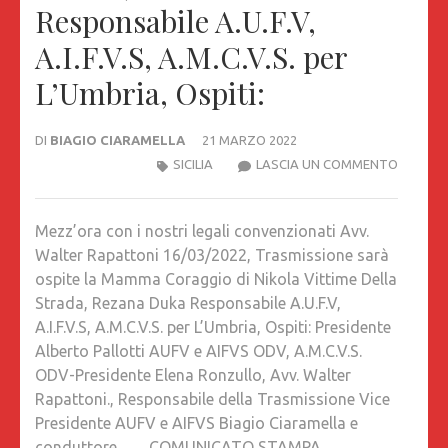
Responsabile A.U.F.V,
A.I.F.V.S, A.M.C.V.S. per
L’Umbria, Ospiti:
DI
BIAGIO CIARAMELLA
21 MARZO 2022
MEZZ’O
SICILIA
LASCIA UN COMMENTO
CON
I
Mezz’ora con i nostri legali convenzionati Avv.
NOSTRI
Walter Rapattoni 16/03/2022, Trasmissione sarà
LEGALI
ospite la Mamma Coraggio di Nikola Vittime Della
CONVEN
Strada, Rezana Duka Responsabile A.U.F.V,
AVV.
A.I.F.V.S, A.M.C.V.S. per L’Umbria, Ospiti: Presidente
WALTER
Alberto Pallotti AUFV e AIFVS ODV, A.M.C.V.S.
RAPATT
ODV-Presidente Elena Ronzullo, Avv. Walter
16/03/20
Rapattoni., Responsabile della Trasmissione Vice
TRASMI
Presidente AUFV e AIFVS Biagio Ciaramella e
SARÀ
conduttore……COMUNICATO STAMPA