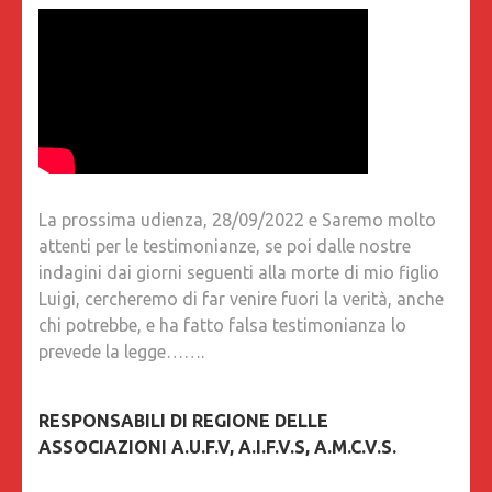
La prossima udienza, 28/09/2022 e Saremo molto
attenti per le testimonianze, se poi dalle nostre
indagini dai giorni seguenti alla morte di mio figlio
Luigi, cercheremo di far venire fuori la verità, anche
chi potrebbe, e ha fatto falsa testimonianza lo
prevede la legge…….
RESPONSABILI DI REGIONE DELLE
ASSOCIAZIONI A.U.F.V, A.I.F.V.S, A.M.C.V.S.