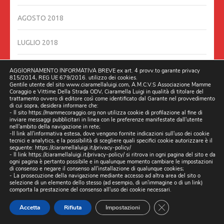
AGOSTO 2018
LUGLIO 2018
GIUGNO 2018
AGGIORNAMENTO INFORMATIVA BREVE ex art. 4 provv.to garante privacy
815/2014, REG UE 679/2016. utilizzo dei cookies.
Gentile utente del sito www.ciaramellaluigi.com, A.M.C.V.S Associazione Mamme
GIUGNO 2016
Coraggio e Vittime Della Strada ODV, Ciaramella Luigi in qualità di titolare del
trattamento ovvero di editore così come identificato dal Garante nel provvedimento
di cui sopra, desidera informare che:
- Il sito https://mammecoraggio.org non utilizza cookie di profilazione al fine di
MAGGIO 2016
inviare messaggi pubblicitari in linea con le preferenze manifestate dall'utente
nell'ambito della navigazione in rete;
-Il link all'informativa estesa, dove vengono fornite indicazioni sull'uso dei cookie
DICEMBRE 201
tecnici e analytics, e la possibilità di scegliere quali specifici cookie autorizzare è il
seguente:
https://ciaramellaluigi.it/privacy-policy/
- Il link
https://ciaramellaluigi.it/privacy-policy/
si ritrova in ogni pagina del sito e da
ogni pagina è pertanto possibile e in qualunque momento cambiare le impostazioni
di consenso e negare il consenso all'installazione di qualunque cookies;
RECENT POSTS
- La prosecuzione della navigazione mediante accesso ad altra area del sito o
selezione di un elemento dello stesso (ad esempio, di un'immagine o di un link)
comporta la prestazione del consenso all'uso dei cookie necessari.
DOPO GLI ESPOSTI, (ARRIVANO LE ISPEZIONI), DAL
MINISTERO INFRASTRUTTURE ROMA, DELEGANO NAPOLI
CLOSE GDPR CO
Accetta
Rifiuta
Impostazioni
AD INTERVENIRE SULLA STRADA PROVINCIALE DI CASERTA,