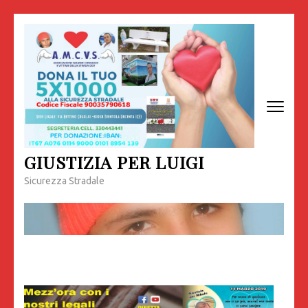
Passa
al
contenuto
(premi
invio)
GIUSTIZIA PER LUIGI
Sicurezza Stradale