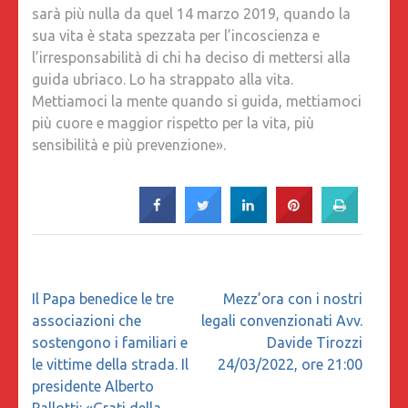
sarà più nulla da quel 14 marzo 2019, quando la
sua vita è stata spezzata per l’incoscienza e
l’irresponsabilità di chi ha deciso di mettersi alla
guida ubriaco. Lo ha strappato alla vita.
Mettiamoci la mente quando si guida, mettiamoci
più cuore e maggior rispetto per la vita, più
sensibilità e più prevenzione».
Navigazione
Il Papa benedice le tre
Mezz’ora con i nostri
articoli
associazioni che
legali convenzionati Avv.
sostengono i familiari e
Davide Tirozzi
le vittime della strada. Il
24/03/2022, ore 21:00
presidente Alberto
Pallotti: «Grati della