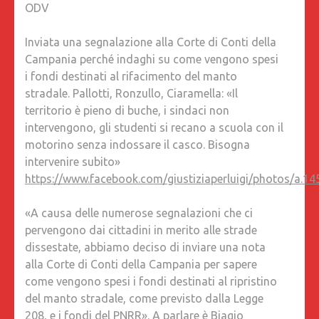
ODV
DI
CONTI
Inviata una segnalazione alla Corte di Conti della
DELLA
Campania perché indaghi su come vengono spesi
CAMPAN
i fondi destinati al rifacimento del manto
PERCHÉ
stradale. Pallotti, Ronzullo, Ciaramella: «Il
INDAGHI
territorio è pieno di buche, i sindaci non
SU
intervengono, gli studenti si recano a scuola con il
COME
motorino senza indossare il casco. Bisogna
VENGO
intervenire subito»
SPESI
https://www.facebook.com/giustiziaperluigi/photos/a
I
FONDI
«A causa delle numerose segnalazioni che ci
DESTINA
pervengono dai cittadini in merito alle strade
AL
dissestate, abbiamo deciso di inviare una nota
RIFACI
alla Corte di Conti della Campania per sapere
DEL
come vengono spesi i fondi destinati al ripristino
MANTO
del manto stradale, come previsto dalla Legge
STRADA
208, e i fondi del PNRR». A parlare è Biagio
PALLOTT