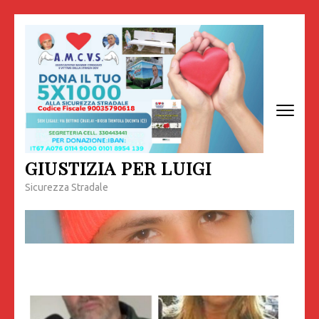
Passa
al
contenuto
(premi
invio)
GIUSTIZIA PER LUIGI
Sicurezza Stradale