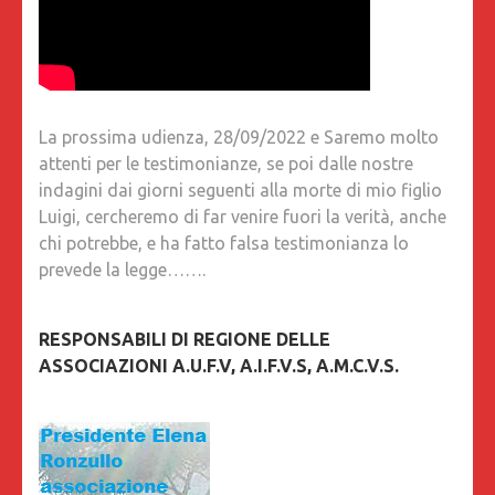
La prossima udienza, 28/09/2022 e Saremo molto
attenti per le testimonianze, se poi dalle nostre
indagini dai giorni seguenti alla morte di mio figlio
Luigi, cercheremo di far venire fuori la verità, anche
chi potrebbe, e ha fatto falsa testimonianza lo
prevede la legge…….
RESPONSABILI DI REGIONE DELLE
ASSOCIAZIONI A.U.F.V, A.I.F.V.S, A.M.C.V.S.