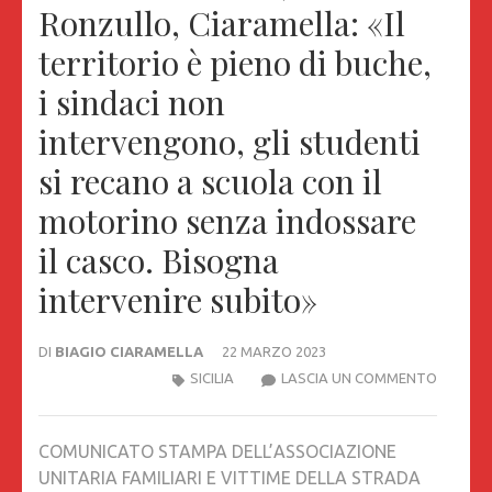
Ronzullo, Ciaramella: «Il
territorio è pieno di buche,
i sindaci non
intervengono, gli studenti
si recano a scuola con il
motorino senza indossare
il casco. Bisogna
intervenire subito»
DI
BIAGIO CIARAMELLA
22 MARZO 2023
INVIATA
SICILIA
LASCIA UN COMMENTO
UNA
SEGNAL
COMUNICATO STAMPA DELL’ASSOCIAZIONE
ALLA
UNITARIA FAMILIARI E VITTIME DELLA STRADA
CORTE