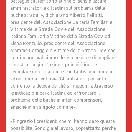
battaglie sul territorio al fine di sensibilizzare
CON
amministratori e cittadini sul problema delle
IL
buche stradali», dichiarano Alberto Pallotti,
MOTOR
presidente dell’Associazione Unitaria Familiari e
SENZA
Vittime della Strada Odv e dell’Associazione
INDOSS
Italiana Familiari e Vittime della Strada Odv, ed
IL
Elena Ronzullo, presidente dell’Associazione
CASCO.
Mamme Coraggio e Vittime della Strada Odv, che
BISOGN
continuano: «abbiamo deciso insieme di ampliare
INTERVE
il nostro raggio d’azione, poiché è inutile
SUBITO
segnalare una sola buca se in tantissimi comuni
ve ne sono a centinaia. Gli abbiamo, pertanto,
conferito la delega perché si impegni, attraverso
le indicazioni dei cittadini, ad affrontare il
problema delle buche in interi comprensori,
anziché in un singolo comune».
«Ringrazio i presidenti che mi hanno dato questa
possibilità. Sono già al lavoro, soprattutto perché