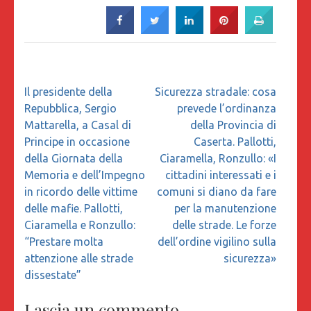
Navigazione
Il presidente della
Sicurezza stradale: cosa
articoli
Repubblica, Sergio
prevede l’ordinanza
Mattarella, a Casal di
della Provincia di
Principe in occasione
Caserta. Pallotti,
della Giornata della
Ciaramella, Ronzullo: «I
Memoria e dell’Impegno
cittadini interessati e i
in ricordo delle vittime
comuni si diano da fare
delle mafie. Pallotti,
per la manutenzione
Ciaramella e Ronzullo:
delle strade. Le forze
“Prestare molta
dell’ordine vigilino sulla
attenzione alle strade
sicurezza»
dissestate”
Lascia un commento