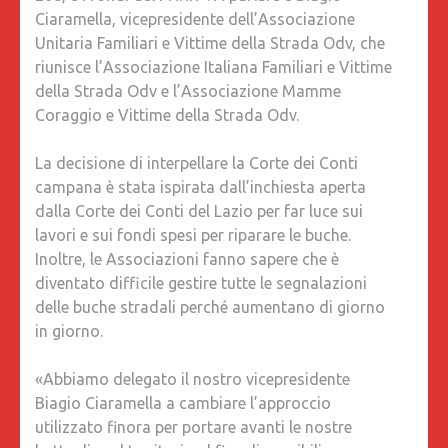
Ciaramella, vicepresidente dell’Associazione
RONZUL
Unitaria Familiari e Vittime della Strada Odv, che
CIARAME
riunisce l’Associazione Italiana Familiari e Vittime
«IL
della Strada Odv e l’Associazione Mamme
TERRIT
Coraggio e Vittime della Strada Odv.
È
PIENO
La decisione di interpellare la Corte dei Conti
DI
campana è stata ispirata dall’inchiesta aperta
BUCHE,
dalla Corte dei Conti del Lazio per far luce sui
I
lavori e sui fondi spesi per riparare le buche.
SINDACI
Inoltre, le Associazioni fanno sapere che è
NON
diventato difficile gestire tutte le segnalazioni
INTERV
delle buche stradali perché aumentano di giorno
GLI
in giorno.
STUDEN
SI
«Abbiamo delegato il nostro vicepresidente
RECANO
Biagio Ciaramella a cambiare l’approccio
A
utilizzato finora per portare avanti le nostre
SCUOLA