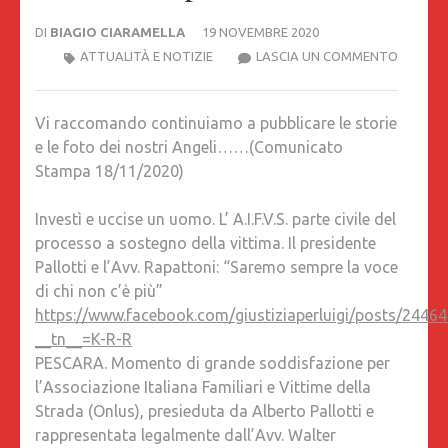
DI
BIAGIO CIARAMELLA
19 NOVEMBRE 2020
INVESTÌ
ATTUALITÀ E NOTIZIE
LASCIA UN COMMENTO
E
UCCISE
Vi raccomando continuiamo a pubblicare le storie
UN
e le foto dei nostri Angeli……(Comunicato
UOMO.
Stampa 18/11/2020)
L’
A.I.F.V.S.
Investì e uccise un uomo. L’ A.I.F.V.S. parte civile del
PARTE
processo a sostegno della vittima. Il presidente
CIVILE
Pallotti e l’Avv. Rapattoni: “Saremo sempre la voce
DEL
di chi non c’è più”
PROCES
https://www.facebook.com/giustiziaperluigi/posts/244
A
__tn__=K-R-R
SOSTE
PESCARA. Momento di grande soddisfazione per
DELLA
l’Associazione Italiana Familiari e Vittime della
VITTIMA
Strada (Onlus), presieduta da Alberto Pallotti e
IL
rappresentata legalmente dall’Avv. Walter
PRESID