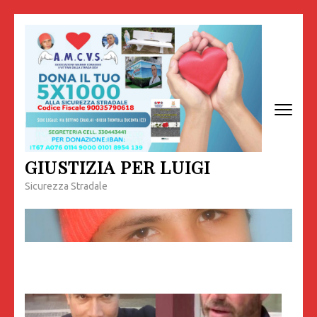
Passa
al
contenuto
(premi
invio)
GIUSTIZIA PER LUIGI
Sicurezza Stradale