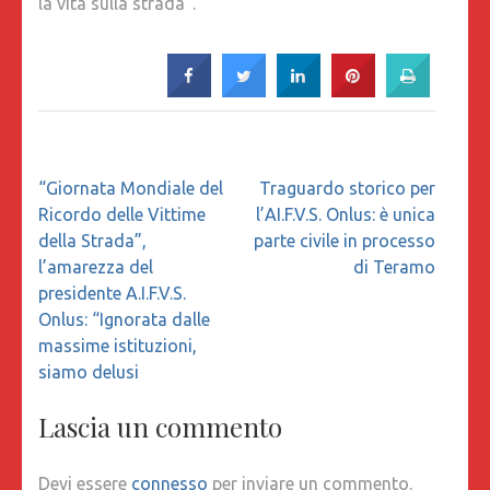
la vita sulla strada”.
Navigazione
“Giornata Mondiale del
Traguardo storico per
articoli
Ricordo delle Vittime
l’AI.F.V.S. Onlus: è unica
della Strada”,
parte civile in processo
l’amarezza del
di Teramo
presidente A.I.F.V.S.
Onlus: “Ignorata dalle
massime istituzioni,
siamo delusi
Lascia un commento
Devi essere
connesso
per inviare un commento.