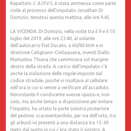
Rapattoni. L’ A.I.F.V.S. è stata ammessa come parte
PALLOTT
civile al processo dell’imputato Jonathan Di
E
Domizio, tenutosi questa mattina, alle ore 9.45.
L’AVV.
RAPATT
LA VICENDA. Di Domizio, nella notte tra il 9 e il 10
“SAREM
luglio del 2019, alle ore 23.40, al volante
SEMPRE
dell’autocarro Fiat Ducato, a 60/80 kmh e in
LA
direzione Catignano-Civitaquana, investì Diallo
VOCE
Mamadou Thiana che camminava sul margine
DI
destro della strada. A carico dell’imputato c’è
CHI
anche la violazione delle regole imposte dal
NON
codice stradale, poiché vi risultava al cellulare
C’È
nell’ora in cui si venne a verificare all’accaduto.
PIÙ”
Nonostante il conducente avesse spazio e, non
solo, ma anche tempo a disposizione per evitare
l’impatto, ha urtato la parte sinistra posteriore
del pedone, scaraventandolo, per via dell’urto, tra
gli arbusti ivi presenti a una distanza tra 15-30
metri dal punto in cui c’era stato il sinistro. A