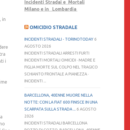
Incidenti Stradai e Mortali
LA
Milano e in Lombardia
MAMMA
 in
DEL
OMICIDIO STRADALE
GIOVANE
MORTO
INCIDENTI STRADALI - TORINOTODAY
6
SULLA
AGOSTO 2026
dere
STRADA
INCIDENTI STRADALI ARRESTI FURTI
tra
NEL
INCIDENTI MORTALI OMICIDI · MADRE E
i i
2019:
FIGLIA MORTE SUL COLPO NEL TRAGICO
«NON
SCHIANTO FRONTALE A PIANEZZA ·
SONO
INCIDENTI ...
time
PIÙ
SOLA
BARCELLONA, 40ENNE MUORE NELLA
A
NOTTE: CON LA FIAT 600 FINISCE IN UNA
LOTTARE
SCARPATA SULLA STRADA ...
6 AGOSTO
PER
2026
ta
LA
INCIDENTI STRADALI BARCELLONA
amo
GIUSTIZIA»