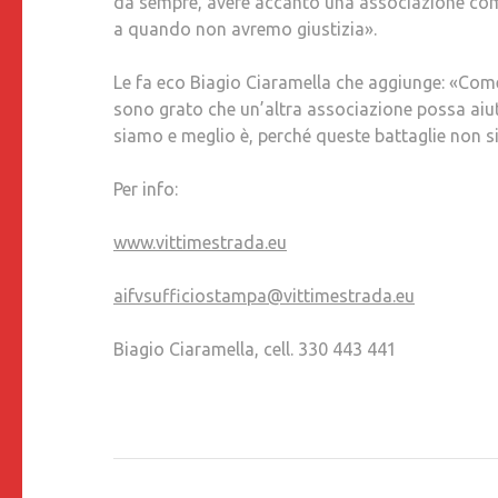
da sempre, avere accanto una associazione come 
a quando non avremo giustizia».
Le fa eco Biagio Ciaramella che aggiunge: «Come
sono grato che un’altra associazione possa aiutar
siamo e meglio è, perché queste battaglie non si
Per info:
www.vittimestrada.eu
aifvsufficiostampa@vittimestrada.eu
Biagio Ciaramella, cell. 330 443 441