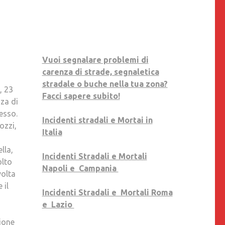
LA
MORTE
DI
MANUEL
SACCOMANN.
Vuoi segnalare problemi di
L’ASSOCIAZIONE
carenza di strade, segnaletica
MAMME
stradale o buche nella tua zona?
, 23
CORAGGIO
Facci sapere subito!
nza di
AMMESSA
cesso.
TRA
Incidenti stradali e Mortai in
ozzi,
LE
Italia
PARTI
lla,
CIVILI.
Incidenti Stradali e Mortali
olto
PALLOTTI,
Napoli e Campania
volta
RONZULLO
 il
E
Incidenti Stradali e Mortali Roma
CIARAMELLA:
e Lazio
«SIAMO
ione
SODDISFATTI».