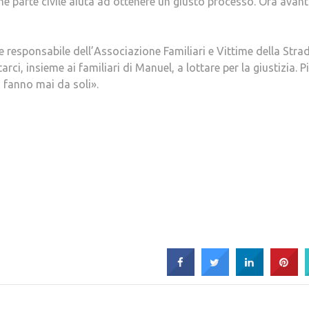
parte civile aiuta ad ottenere un giusto processo. Ora avanti
 responsabile dell’Associazione Familiari e Vittime della Stra
ci, insieme ai familiari di Manuel, a lottare per la giustizia. P
 fanno mai da soli».