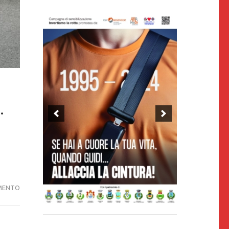
.
INIZIATO
MENTO
IL
PROCESSO
PER