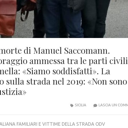
la morte di Manuel Saccomann.
ggio ammessa tra le parti civili
mella: «Siamo soddisfatti». La
sulla strada nel 2019: «Non sono
ustizia»
SICILIA
LASCIA UN COM
LIANA FAMILIARI E VITTIME DELLA STRADA ODV