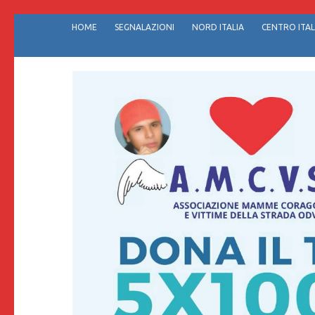
Passa
HOME
SEGNALAZIONI
NORD ITALIA
CENTRO ITAL
al
contenuto
(premi
invio)