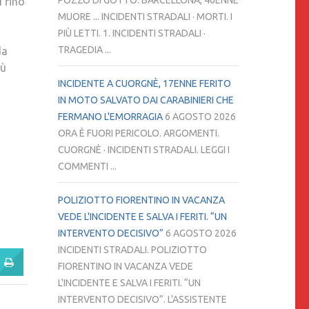
POZZO DI GOTTO. BARCELLONA, 40ENNE
 fino
MUORE ... INCIDENTI STRADALI · MORTI. I
PIÙ LETTI. 1. INCIDENTI STRADALI ·
TRAGEDIA ...
da
iù
INCIDENTE A CUORGNÈ, 17ENNE FERITO
IN MOTO SALVATO DAI CARABINIERI CHE
FERMANO L'EMORRAGIA
6 AGOSTO 2026
ORA È FUORI PERICOLO. ARGOMENTI.
CUORGNÈ · INCIDENTI STRADALI. LEGGI I
COMMENTI ...
POLIZIOTTO FIORENTINO IN VACANZA
VEDE L'INCIDENTE E SALVA I FERITI. “UN
INTERVENTO DECISIVO”
6 AGOSTO 2026
INCIDENTI STRADALI. POLIZIOTTO
FIORENTINO IN VACANZA VEDE
L'INCIDENTE E SALVA I FERITI. “UN
INTERVENTO DECISIVO”. L'ASSISTENTE