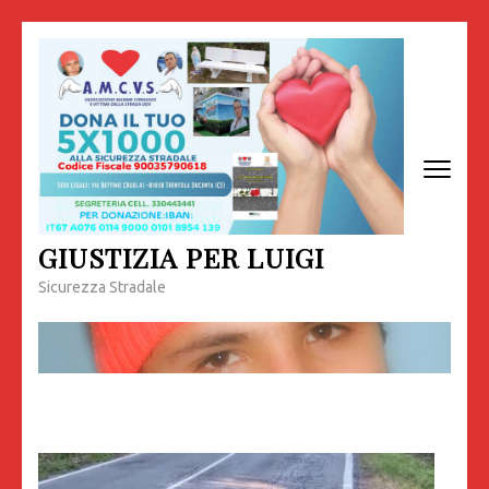
Passa
al
contenuto
(premi
invio)
GIUSTIZIA PER LUIGI
Sicurezza Stradale