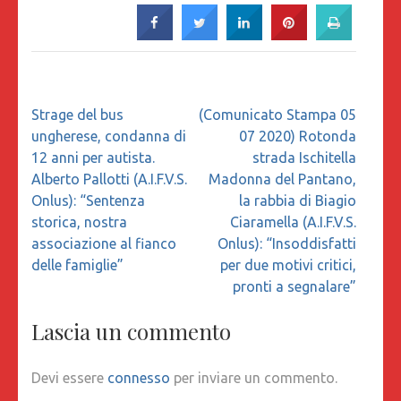
Navigazione
Strage del bus
(Comunicato Stampa 05
articoli
ungherese, condanna di
07 2020) Rotonda
12 anni per autista.
strada Ischitella
Alberto Pallotti (A.I.F.V.S.
Madonna del Pantano,
Onlus): “Sentenza
la rabbia di Biagio
storica, nostra
Ciaramella (A.I.F.V.S.
associazione al fianco
Onlus): “Insoddisfatti
delle famiglie”
per due motivi critici,
pronti a segnalare”
Lascia un commento
Devi essere
connesso
per inviare un commento.