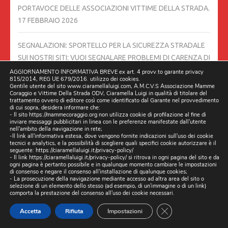
PORTAVOCE DELLE ASSOCIAZIONI VITTIME DELLA STRADA.
17 FEBBRAIO 2026
SEGNALAZIONI: SPORTELLO PER LA SICUREZZA STRADALE
SUI NOSTRI SITI: VUOI SEGNALARE PROBLEMI DI CARENZA DI
STRADE, SEGNALETICA STRADALE O BUCHE NELLA TUA
AGGIORNAMENTO INFORMATIVA BREVE ex art. 4 provv.to garante privacy
815/2014, REG UE 679/2016. utilizzo dei cookies.
ZONA? FACCI SAPERE SUBITO!
13 FEBBRAIO 2026
Gentile utente del sito www.ciaramellaluigi.com, A.M.C.V.S Associazione Mamme
Coraggio e Vittime Della Strada ODV, Ciaramella Luigi in qualità di titolare del
trattamento ovvero di editore così come identificato dal Garante nel provvedimento
UNA RUBRICA TUTTA DEDICATA ALLA SICUREZZA
di cui sopra, desidera informare che:
- Il sito https://mammecoraggio.org non utilizza cookie di profilazione al fine di
STRADALE, IL 09/02/2026 ORE 21:30 SU FACEBOOK E ALTRI
inviare messaggi pubblicitari in linea con le preferenze manifestate dall'utente
nell'ambito della navigazione in rete;
CANALI
7 FEBBRAIO 2026
-Il link all'informativa estesa, dove vengono fornite indicazioni sull'uso dei cookie
tecnici e analytics, e la possibilità di scegliere quali specifici cookie autorizzare è il
seguente:
https://ciaramellaluigi.it/privacy-policy/
06/02/2026 PRODUZIONE MEDIANORDEST UNA MIA
- Il link
https://ciaramellaluigi.it/privacy-policy/
si ritrova in ogni pagina del sito e da
ogni pagina è pertanto possibile e in qualunque momento cambiare le impostazioni
INTERVISTA SVEGLIA VENETI
6 FEBBRAIO 2026
di consenso e negare il consenso all'installazione di qualunque cookies;
- La prosecuzione della navigazione mediante accesso ad altra area del sito o
selezione di un elemento dello stesso (ad esempio, di un'immagine o di un link)
comporta la prestazione del consenso all'uso dei cookie necessari.
STRADE PERICOLOSE, ESPOSTO DELLE ASSOCIAZIONI
DELLE VITTIME: “SITUAZIONE GRAVE IN DECINE DI COMUNI”
CLOSE GDPR CO
Accetta
Rifiuta
Impostazioni
IN ASSENZA DI RISPOSTE CONCRETE, CIARAMELLA