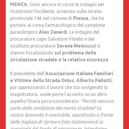
PIENZA.
Sono ancora in corso le indagini per
A.I.F.V.S.
ricostruire l’incidente, avvenuto sulla strada
ONLUS
provinciale 146 nel comune di
Pienza
, che ha
CHIEDE
portato al coma farmacologico del campione
INDAGIN
paraolimpico
Alex Zanardi
. Le indagini del
SU
procuratore capo Salvatore Vitiello e del
MANTO
sostituto procuratore
Serena Menicucci
si
STRADA
stanno focalizzando
sul problema della
circolazione stradale e la relativa sicurezza
.
Il presidente dell’
Associazione Italiana Familiari
e Vittime della Strada Onlus
,
Alberto Pallotti
,
pur apprezzando il lavoro che sta svolgendo la
magistratura, vuole porre l’accento su un altro
aspetto finora poco considerato:
“Perché nessuno
parla della condizione del manto stradale? La
nostra domanda è inevitabile, soprattutto a fronte
delle migliaia di riprese e foto testimonianti la
precarietà del fondo di percorrenza. Intendiamo