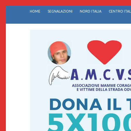
Passa
HOME
SEGNALAZIONI
NORD ITALIA
CENTRO ITAL
al
contenuto
(premi
invio)