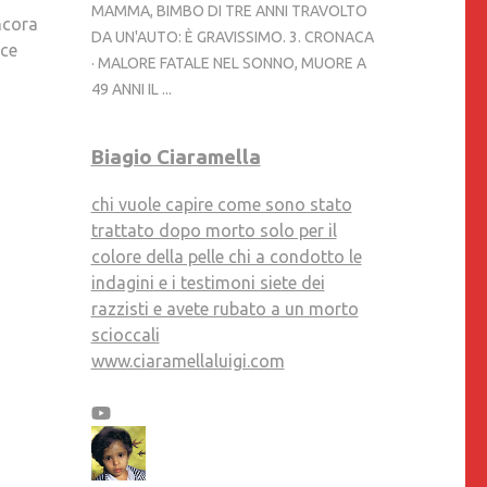
ALCUNA
MAMMA, BIMBO DI TRE ANNI TRAVOLTO
ncora
POSSIBILITÀ
DA UN'AUTO: È GRAVISSIMO. 3. CRONACA
cce
DI
· MALORE FATALE NEL SONNO, MUORE A
RIAVERLI
49 ANNI IL ...
ANCHE
SOLO
Biagio Ciaramella
PER
UN
chi vuole capire come sono stato
SOLO
trattato dopo morto solo per il
ISTANTE.
colore della pelle chi a condotto le
LA
indagini e i testimoni siete dei
SENTENZA
razzisti e avete rubato a un morto
VIENE
scioccali
PRONUNCIATA
www.ciaramellaluigi.com
IMMEDIATAMENTE!!!