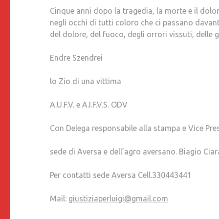
Cinque anni dopo la tragedia, la morte e il do
negli occhi di tutti coloro che ci passano davan
del dolore, del fuoco, degli orrori vissuti, delle 
Endre Szendrei
lo Zio di una vittima
A.U.F.V. e A.I.F.V.S. ODV
Con Delega responsabile alla stampa e Vice Pres
sede di Aversa e dell’agro aversano. Biagio Cia
Per contatti sede Aversa Cell.330443441
Mail:
giustiziaperluigi@gmail.com