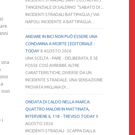
INCIDENTI STRADALI SANT'EUSTACHIO /
UN
TANGENZIALE DI SALERNO. "SABATO DI ...
FATTO
INCIDENTI STRADALI BATTIPAGLIA / VIA
si
LOGORANTE
NAPOLI. INCIDENTE A BATTIPAGLIA ...
iare
PER
anni
LE
ANDARE IN BICI NON PUÒ ESSERE UNA
NOSTRE
CONDANNA A MORTE | EDITORIALE -
ANIME….NON
TODAY
8 AGOSTO 2026
SONO
UNA SCELTA - PARE - DELIBERATA. E SE
o una
PIÙ
FOSSE COSÌ AVREBBE ALTRE
a
CON
CARATTERISTICHE, DIVERSE DA UN
vono
NOI,
INCIDENTE STRADALE. UNA SENSAZIONE
ma
NON
PROVATA MIGLIAIA DI ...
e non
POSSIAMO
PIÙ
ONDATA DI CALDO NELLA MARCA:
VEDERLI,
QUATTRO MALORI IN MATTINATA,
SENTIRLI,
INTERVIENE IL 118 - TREVISO TODAY
8
 i
NON
AGOSTO 2026
ABBIAMO
INCIDENTI STRADALI · SCAPPA DALLA