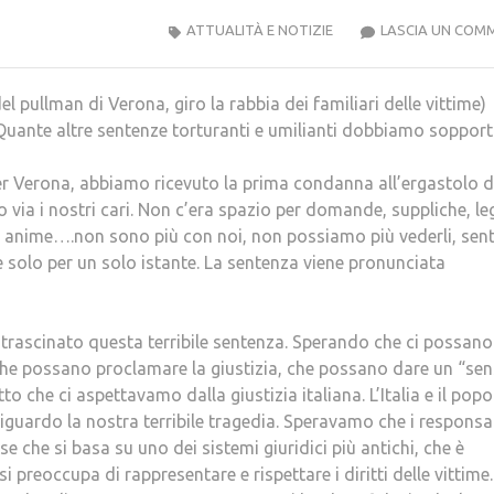
ATTUALITÀ E NOTIZIE
LASCIA UN COM
el pullman di Verona, giro la rabbia dei familiari delle vit
ranti e umilianti dobbiamo sopporta
er Verona, abbiamo ricevuto la prima condanna all’ergastolo d
 via i nostri cari. Non c’era spazio per domande, suppliche, leg
re anime….non sono più con noi, non possiamo più vederli, senti
e solo per un solo istante. La sentenza viene pronunciata
no trascinato questa terribile sentenza. Sperando che ci possano
he possano proclamare la giustizia, che possano dare un “se
to che ci aspettavamo dalla giustizia italiana. L’Italia e il popo
riguardo la nostra terribile tragedia. Speravamo che i responsab
se che si basa su uno dei sistemi giuridici più antichi, che è
 preoccupa di rappresentare e rispettare i diritti delle vittime.