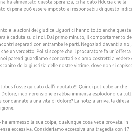
ona ha alimentato questa speranza, ci ha dato fiducia che la
riato di pena può essere imposto ai responsabili di questo indici
ento e le azioni del giudice Liguori ci hanno tolto anche questa
era è caduta su di noi. Dal primo minuto, il comportamento de
incontri separati con entrambe le parti. Negoziati davanti a noi,
he un verdetto. Poi si scopre che il procuratore fa un’offerta 
 noi parenti guardiamo sconcertati e siamo costretti a vedere 
apito della giustizia delle nostre vittime, dove non si capisc
autobus fosse guidato dall’imputato!!! Quindi potrebbe anche
o. Dolore, incomprensione e rabbia immensa esplodono da tutti
e condannate a una vita di dolore? La notizia arriva, la difesa
igione.
sato ha ammesso la sua colpa, qualunque cosa veda provata. In
tenza eccessiva. Consideriamo eccessiva una tragedia con 17