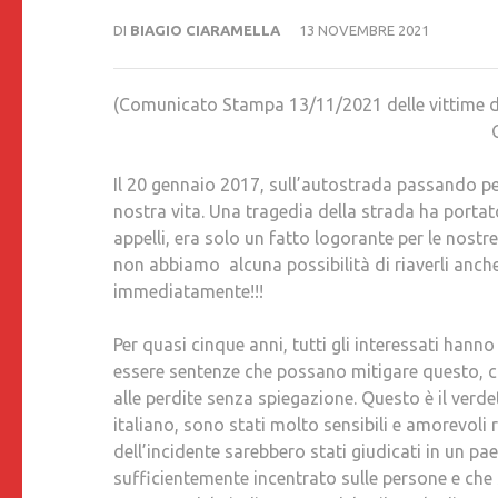
DI
BIAGIO CIARAMELLA
13 NOVEMBRE 2021
(Comunicato Stampa 13/11/2021 delle vittime d
Quante altre sentenze tortu
Il 20 gennaio 2017, sull’autostrada passando p
nostra vita. Una tragedia della strada ha portato
appelli, era solo un fatto logorante per le nost
non abbiamo alcuna possibilità di riaverli anch
immediatamente!!!
Per quasi cinque anni, tutti gli interessati han
essere sentenze che possano mitigare questo, c
alle perdite senza spiegazione. Questo è il verdet
italiano, sono stati molto sensibili e amorevoli 
dell’incidente sarebbero stati giudicati in un pae
sufficientemente incentrato sulle persone e che si