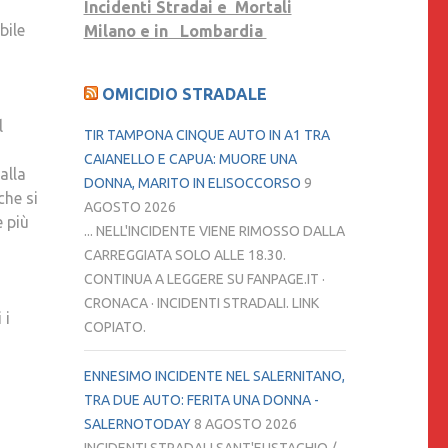
Incidenti Stradai e Mortali
TRAGEDIA
bile
Milano e in Lombardia
DELLA
STRADA
HA
OMICIDIO STRADALE
PORTATO
l
VIA
TIR TAMPONA CINQUE AUTO IN A1 TRA
I
CAIANELLO E CAPUA: MUORE UNA
alla
NOSTRI
DONNA, MARITO IN ELISOCCORSO
9
che si
CARI.
AGOSTO 2026
e più
NON
... NELL'INCIDENTE VIENE RIMOSSO DALLA
C’ERA
CARREGGIATA SOLO ALLE 18.30.
SPAZIO
CONTINUA A LEGGERE SU FANPAGE.IT ·
PER
CRONACA · INCIDENTI STRADALI. LINK
 i
DOMANDE,
COPIATO.
SUPPLICHE,
LEGGI,
ENNESIMO INCIDENTE NEL SALERNITANO,
APPELLI,
TRA DUE AUTO: FERITA UNA DONNA -
ERA
SALERNOTODAY
8 AGOSTO 2026
SOLO