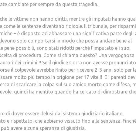
state cambiate per sempre da questa tragedia.
he le vittime non hanno diritti, mentre gli imputati hanno qua
e come le sentenze diventano ridicole. Il tribunale, per risparm
iche – è disposto ad abbassare una significativa parte degli 
ti, devono solo comportarsi in modo che possa andare bene al
lle pene possibili, sono stati ridotti perché l’imputato e i suoi
ro scelta di procedura. Come si chiama questo? Una vergognosa
i autori dei crimini!!! Se il giudice Gorra non avesse pronunciat
se il colpevole avrebbe finito per ricevere 2-3 anni solo per l
sare molto più tempo in prigione per 17 vite!!! E i parenti de
cerca di scaricare la colpa sul suo amico morto come difesa, 
lpevole, quindi ha mentito quando ha cercato di dimostrare ch
e di dover essere delusi dal sistema giudiziario italiano,
o e rispettato, che abbiamo vissuto fino alla sentenza. Finché
può avere alcuna speranza di giustizia.