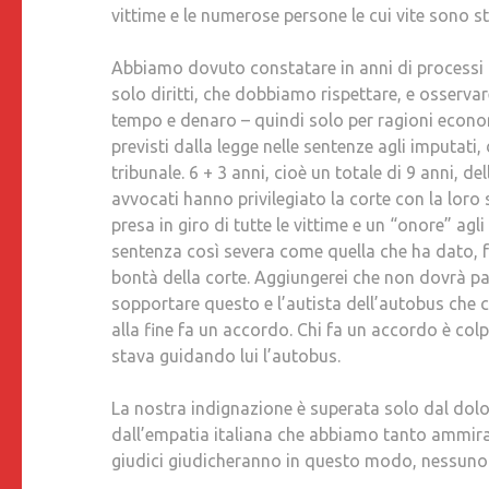
vittime e le numerose persone le cui vite sono 
Abbiamo dovuto constatare in anni di processi c
solo diritti, che dobbiamo rispettare, e osservar
tempo e denaro – quindi solo per ragioni econom
previsti dalla legge nelle sentenze agli imputa
tribunale. 6 + 3 anni, cioè un totale di 9 anni, de
avvocati hanno privilegiato la corte con la lo
presa in giro di tutte le vittime e un “onore” agl
sentenza così severa come quella che ha dato, for
bontà della corte. Aggiungerei che non dovrà pas
sopportare questo e l’autista dell’autobus che 
alla fine fa un accordo. Chi fa un accordo è co
stava guidando lui l’autobus.
La nostra indignazione è superata solo dal dolor
dall’empatia italiana che abbiamo tanto ammirat
giudici giudicheranno in questo modo, nessuno 