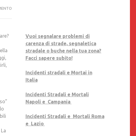
IL
MENTO
20
GENNAIO
time)
2017,
re?
Vuoi segnalare problemi di
SULL’AUTOSTRADA
carenza di strade, segnaletica
PASSANDO
ella
stradale o buche nella tua zona?
PER
gi,
Facci sapere subito!
VERONA,
rli,
ABBIAMO
Incidenti stradali e Mortai in
RICEVUTO
Italia
LA
PRIMA
Incidenti Stradali e Mortali
CONDANNA
nso”
Napoli e Campania
ALL’ERGASTOLO
lo
DELLA
ili
Incidenti Stradali e Mortali Roma
NOSTRA
e Lazio
VITA.
 La
UNA