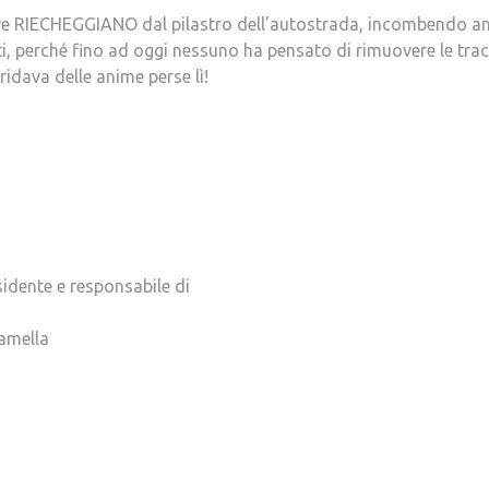
lore RIECHEGGIANO dal pilastro dell’autostrada, incombendo a
ti, perché fino ad oggi nessuno ha pensato di rimuovere le tra
gridava delle anime perse lì!
idente e responsabile di
ramella