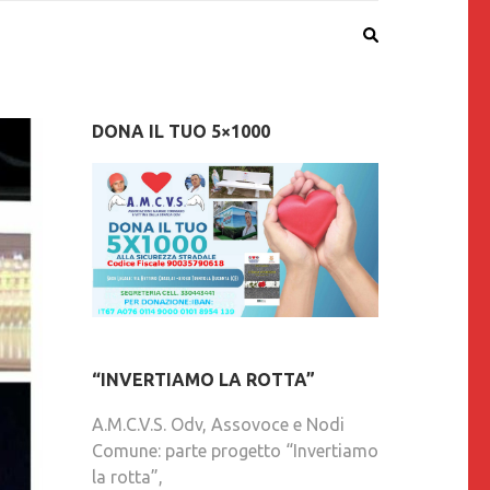
DONA IL TUO 5×1000
“INVERTIAMO LA ROTTA”
A.M.C.V.S. Odv, Assovoce e Nodi
Comune: parte progetto “Invertiamo
la rotta”,