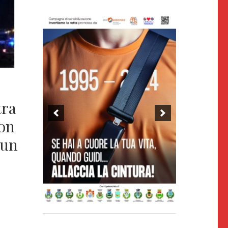
tra
Non
 un