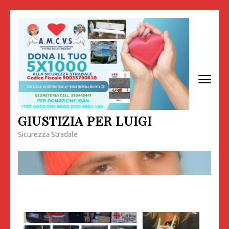
Passa
al
contenuto
(premi
invio)
GIUSTIZIA PER LUIGI
Sicurezza Stradale