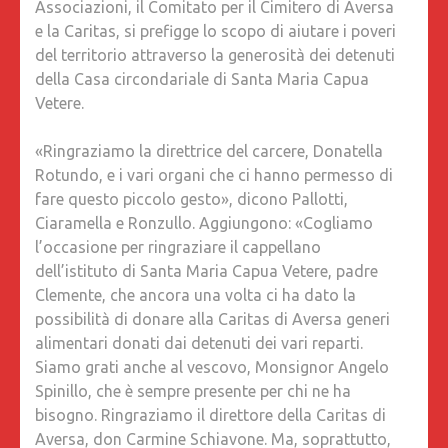
Associazioni, il Comitato per il Cimitero di Aversa
CIMITE
e la Caritas, si prefigge lo scopo di aiutare i poveri
DI
del territorio attraverso la generosità dei detenuti
AVERSA
della Casa circondariale di Santa Maria Capua
E
Vetere.
AL
RESPON
«Ringraziamo la direttrice del carcere, Donatella
NICOLA
Rotundo, e i vari organi che ci hanno permesso di
NARDI»
fare questo piccolo gesto», dicono Pallotti,
Ciaramella e Ronzullo. Aggiungono: «Cogliamo
l’occasione per ringraziare il cappellano
dell’istituto di Santa Maria Capua Vetere, padre
Clemente, che ancora una volta ci ha dato la
possibilità di donare alla Caritas di Aversa generi
alimentari donati dai detenuti dei vari reparti.
Siamo grati anche al vescovo, Monsignor Angelo
Spinillo, che è sempre presente per chi ne ha
bisogno. Ringraziamo il direttore della Caritas di
Aversa, don Carmine Schiavone. Ma, soprattutto,