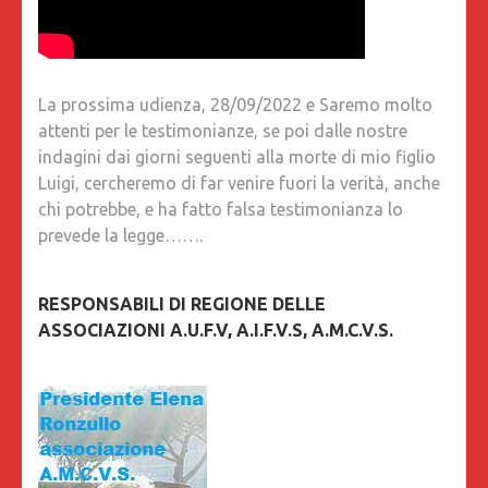
La prossima udienza, 28/09/2022 e Saremo molto
attenti per le testimonianze, se poi dalle nostre
indagini dai giorni seguenti alla morte di mio figlio
Luigi, cercheremo di far venire fuori la verità, anche
chi potrebbe, e ha fatto falsa testimonianza lo
prevede la legge…….
RESPONSABILI DI REGIONE DELLE
ASSOCIAZIONI A.U.F.V, A.I.F.V.S, A.M.C.V.S.