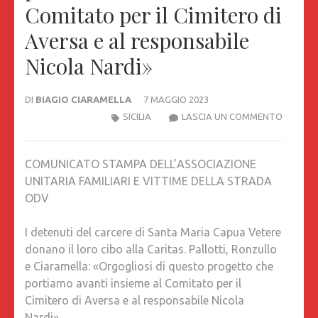
Comitato per il Cimitero di
Aversa e al responsabile
Nicola Nardi»
DI
BIAGIO CIARAMELLA
7 MAGGIO 2023
I
SICILIA
LASCIA UN COMMENTO
DETENU
DEL
COMUNICATO STAMPA DELL’ASSOCIAZIONE
CARCER
UNITARIA FAMILIARI E VITTIME DELLA STRADA
DI
ODV
SANTA
MARIA
I detenuti del carcere di Santa Maria Capua Vetere
CAPUA
donano il loro cibo alla Caritas. Pallotti, Ronzullo
VETERE
e Ciaramella: «Orgogliosi di questo progetto che
DONAN
portiamo avanti insieme al Comitato per il
IL
Cimitero di Aversa e al responsabile Nicola
LORO
Nardi»