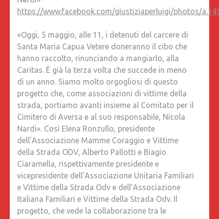
CIBO
https://www.facebook.com/giustiziaperluigi/photos/a
ALLA
CARITAS
«Oggi, 5 maggio, alle 11, i detenuti del carcere di
PALLOTT
Santa Maria Capua Vetere doneranno il cibo che
RONZUL
hanno raccolto, rinunciando a mangiarlo, alla
E
Caritas. È già la terza volta che succede in meno
CIARAME
di un anno. Siamo molto orgogliosi di questo
«ORGOG
progetto che, come associazioni di vittime della
DI
strada, portiamo avanti insieme al Comitato per il
QUEST
Cimitero di Aversa e al suo responsabile, Nicola
PROGE
Nardi». Così Elena Ronzullo, presidente
CHE
dell’Associazione Mamme Coraggio e Vittime
PORTIA
della Strada ODV, Alberto Pallotti e Biagio
AVANTI
Ciaramella, rispettivamente presidente e
INSIEME
vicepresidente dell’Associazione Unitaria Familiari
AL
e Vittime della Strada Odv e dell’Associazione
COMITA
Italiana Familiari e Vittime della Strada Odv. Il
PER
progetto, che vede la collaborazione tra le
IL