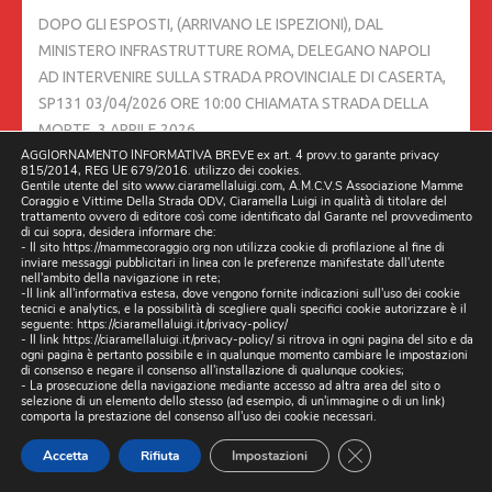
DOPO GLI ESPOSTI, (ARRIVANO LE ISPEZIONI), DAL
MINISTERO INFRASTRUTTURE ROMA, DELEGANO NAPOLI
AD INTERVENIRE SULLA STRADA PROVINCIALE DI CASERTA,
SP131 03/04/2026 ORE 10:00 CHIAMATA STRADA DELLA
MORTE.
3 APRILE 2026
AGGIORNAMENTO INFORMATIVA BREVE ex art. 4 provv.to garante privacy
815/2014, REG UE 679/2016. utilizzo dei cookies.
TRE MORTI IN TRE GIORNI. È PESANTE IL BILANCIO DI DUE
Gentile utente del sito www.ciaramellaluigi.com, A.M.C.V.S Associazione Mamme
Coraggio e Vittime Della Strada ODV, Ciaramella Luigi in qualità di titolare del
GRAVI INCIDENTI STRADALI CHE SI SONO VERIFICATI A
trattamento ovvero di editore così come identificato dal Garante nel provvedimento
di cui sopra, desidera informare che:
NAPOLI,
24 MARZO 2026
- Il sito https://mammecoraggio.org non utilizza cookie di profilazione al fine di
inviare messaggi pubblicitari in linea con le preferenze manifestate dall'utente
nell'ambito della navigazione in rete;
IL 20/03/2026 INCONTRO ASSOCIAZIONI VITTIME DELLA
-Il link all'informativa estesa, dove vengono fornite indicazioni sull'uso dei cookie
tecnici e analytics, e la possibilità di scegliere quali specifici cookie autorizzare è il
STRADA, PRESSO IL TRIBUNALE NAPOLI NORD, CON
seguente:
https://ciaramellaluigi.it/privacy-policy/
- Il link
https://ciaramellaluigi.it/privacy-policy/
si ritrova in ogni pagina del sito e da
PROCURATORE DELLA REPUBBLICA DOTTOR DOMENICO
ogni pagina è pertanto possibile e in qualunque momento cambiare le impostazioni
AIROMA
20 MARZO 2026
di consenso e negare il consenso all'installazione di qualunque cookies;
- La prosecuzione della navigazione mediante accesso ad altra area del sito o
selezione di un elemento dello stesso (ad esempio, di un'immagine o di un link)
comporta la prestazione del consenso all'uso dei cookie necessari.
ESCLUSIVA. BUCHE E VORAGINI A MARANO E GIUGLIANO, IL
CONTENUTO DELLE RELAZIONI DEL MINISTERO DELLE
CLOSE GDPR CO
Accetta
Rifiuta
Impostazioni
INFRASTRUTTURE E DEI TRASPORTI DOPO I SOPRALLUOGHI: