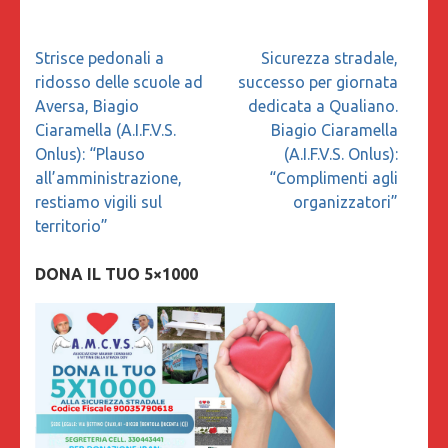
Navigazione
Strisce pedonali a
Sicurezza stradale,
articoli
ridosso delle scuole ad
successo per giornata
Aversa, Biagio
dedicata a Qualiano.
Ciaramella (A.I.F.V.S.
Biagio Ciaramella
Onlus): “Plauso
(A.I.F.V.S. Onlus):
all’amministrazione,
“Complimenti agli
restiamo vigili sul
organizzatori”
territorio”
DONA IL TUO 5×1000