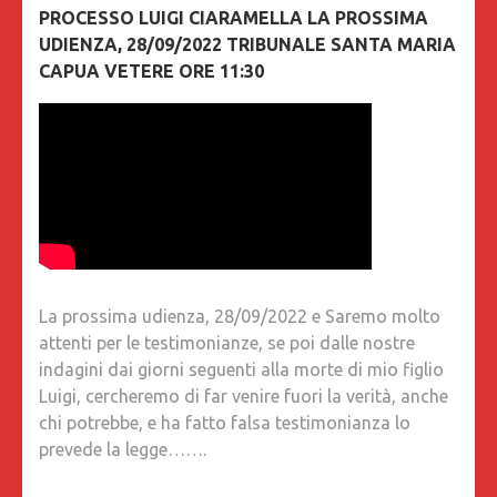
PROCESSO LUIGI CIARAMELLA LA PROSSIMA
UDIENZA, 28/09/2022 TRIBUNALE SANTA MARIA
CAPUA VETERE ORE 11:30
La prossima udienza, 28/09/2022 e Saremo molto
attenti per le testimonianze, se poi dalle nostre
indagini dai giorni seguenti alla morte di mio figlio
Luigi, cercheremo di far venire fuori la verità, anche
chi potrebbe, e ha fatto falsa testimonianza lo
prevede la legge…….