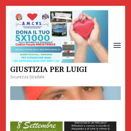
Passa
al
contenuto
(premi
invio)
GIUSTIZIA PER LUIGI
Sicurezza Stradale