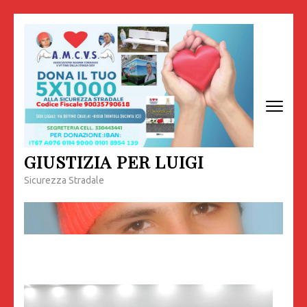
Passa
al
contenuto
(premi
invio)
GIUSTIZIA PER LUIGI
Sicurezza Stradale