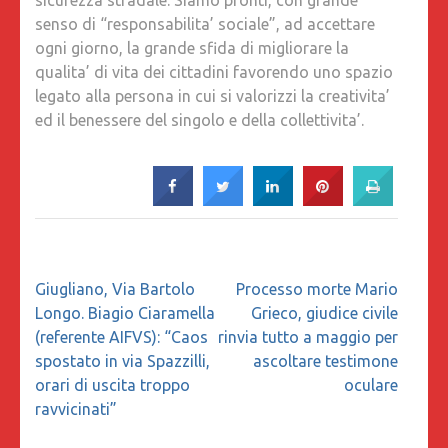
sicurezza stradale. Siamo pronti, con grande
senso di “responsabilita’ sociale”, ad accettare
ogni giorno, la grande sfida di migliorare la
qualita’ di vita dei cittadini favorendo uno spazio
legato alla persona in cui si valorizzi la creativita’
ed il benessere del singolo e della collettivita’.
Navigazione
Giugliano, Via Bartolo
Processo morte Mario
articoli
Longo. Biagio Ciaramella
Grieco, giudice civile
(referente AIFVS): “Caos
rinvia tutto a maggio per
spostato in via Spazzilli,
ascoltare testimone
orari di uscita troppo
oculare
ravvicinati”