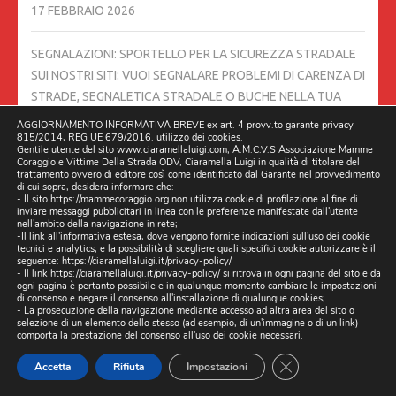
17 FEBBRAIO 2026
SEGNALAZIONI: SPORTELLO PER LA SICUREZZA STRADALE
SUI NOSTRI SITI: VUOI SEGNALARE PROBLEMI DI CARENZA DI
STRADE, SEGNALETICA STRADALE O BUCHE NELLA TUA
ZONA? FACCI SAPERE SUBITO!
13 FEBBRAIO 2026
AGGIORNAMENTO INFORMATIVA BREVE ex art. 4 provv.to garante privacy
815/2014, REG UE 679/2016. utilizzo dei cookies.
Gentile utente del sito www.ciaramellaluigi.com, A.M.C.V.S Associazione Mamme
UNA RUBRICA TUTTA DEDICATA ALLA SICUREZZA
Coraggio e Vittime Della Strada ODV, Ciaramella Luigi in qualità di titolare del
trattamento ovvero di editore così come identificato dal Garante nel provvedimento
STRADALE, IL 09/02/2026 ORE 21:30 SU FACEBOOK E ALTRI
di cui sopra, desidera informare che:
- Il sito https://mammecoraggio.org non utilizza cookie di profilazione al fine di
CANALI
7 FEBBRAIO 2026
inviare messaggi pubblicitari in linea con le preferenze manifestate dall'utente
nell'ambito della navigazione in rete;
-Il link all'informativa estesa, dove vengono fornite indicazioni sull'uso dei cookie
06/02/2026 PRODUZIONE MEDIANORDEST UNA MIA
tecnici e analytics, e la possibilità di scegliere quali specifici cookie autorizzare è il
seguente:
https://ciaramellaluigi.it/privacy-policy/
INTERVISTA SVEGLIA VENETI
6 FEBBRAIO 2026
- Il link
https://ciaramellaluigi.it/privacy-policy/
si ritrova in ogni pagina del sito e da
ogni pagina è pertanto possibile e in qualunque momento cambiare le impostazioni
di consenso e negare il consenso all'installazione di qualunque cookies;
STRADE PERICOLOSE, ESPOSTO DELLE ASSOCIAZIONI
- La prosecuzione della navigazione mediante accesso ad altra area del sito o
selezione di un elemento dello stesso (ad esempio, di un'immagine o di un link)
DELLE VITTIME: “SITUAZIONE GRAVE IN DECINE DI COMUNI”
comporta la prestazione del consenso all'uso dei cookie necessari.
IN ASSENZA DI RISPOSTE CONCRETE, CIARAMELLA
CLOSE GDPR CO
Accetta
Rifiuta
Impostazioni
ANNUNCIA CHE LA DOCUMENTAZIONE SARÀ TRASMESSA
ALLE PROCURE COMPETENTI.
3 FEBBRAIO 2026