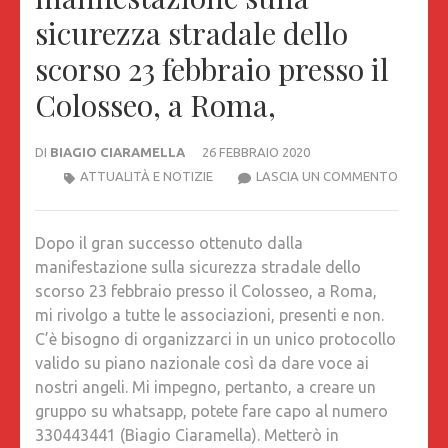
sicurezza stradale dello
scorso 23 febbraio presso il
Colosseo, a Roma,
DI
BIAGIO CIARAMELLA
26 FEBBRAIO 2020
DOPO
ATTUALITÀ E NOTIZIE
LASCIA UN COMMENTO
IL
GRAN
Dopo il gran successo ottenuto dalla
SUCCES
manifestazione sulla sicurezza stradale dello
OTTEN
scorso 23 febbraio presso il Colosseo, a Roma,
DALLA
mi rivolgo a tutte le associazioni, presenti e non.
MANIFE
C’è bisogno di organizzarci in un unico protocollo
SULLA
valido su piano nazionale così da dare voce ai
SICURE
nostri angeli. Mi impegno, pertanto, a creare un
STRADA
gruppo su whatsapp, potete fare capo al numero
DELLO
330443441 (Biagio Ciaramella). Metterò in
SCORS