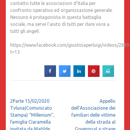
contatto tutte le associazioni d’Italia per
23
confronto operativo ed organizzazione generale.
FEBBRA
Nessuno è protagonista in questa battaglia
PRESSO
sociale, ma serve l’aiuto di tutti per dare voce a
IL
tutti gli angeli.
COLOSS
A
https://www.facebook.com/giustiziaperluigi/videos/288
ROMA,
t=13
Navigazione
2Parte 15/02/2020
Appello
articoli
Tvluna(Comunicato
dell’Associazione dei
Stampa) “Millenium”,
familiari delle vittime
famiglia Ciaramella
della strada al
invitata da Matilde
Governo:«La strage