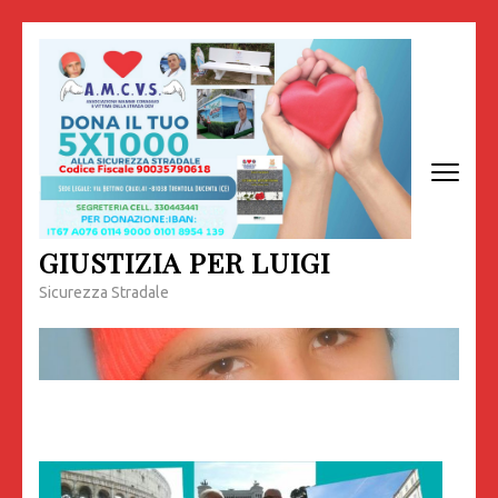
Passa
al
contenuto
(premi
invio)
GIUSTIZIA PER LUIGI
Sicurezza Stradale