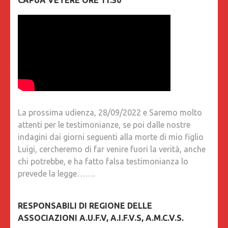
La prossima udienza, 28/09/2022 e Saremo molto
attenti per le testimonianze, se poi dalle nostre
indagini dai giorni seguenti alla morte di mio figlio
Luigi, cercheremo di far venire fuori la verità, anche
chi potrebbe, e ha fatto falsa testimonianza lo
prevede la legge…….
RESPONSABILI DI REGIONE DELLE
ASSOCIAZIONI A.U.F.V, A.I.F.V.S, A.M.C.V.S.