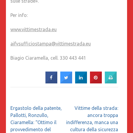
sulle strade».
Per info:
www.vittimestrada.eu
aifvsufficiostampa@vittimestrada.eu
Biagio Ciaramella, cell. 330 443 441
Navigazione
Ergastolo della patente,
Vittime della strada:
articoli
Pallotti, Ronzullo,
ancora troppa
Ciaramella: “Ottimo il
indifferenza, manca una
provvedimento del
cultura della sicurezza