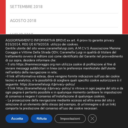
SETTEMBRE 2018
AGOSTO 2018
LUGLIO 2018
AGGIORNAMENTO INFORMATIVA BREVE ex art. 4 provv.to garante privacy
815/2014, REG UE 679/2016. utilizzo dei cookies.
Gentile utente del sito www.ciaramellaluigi.com, A.M.C.V.S Associazione Mamme
GIUGNO 2018
Coraggio e Vittime Della Strada ODV, Ciaramella Luigi in qualità di titolare del
trattamento ovvero di editore così come identificato dal Garante nel provvedimento
di cui sopra, desidera informare che:
GIUGNO 2016
- Il sito https://mammecoraggio.org non utilizza cookie di profilazione al fine di
inviare messaggi pubblicitari in linea con le preferenze manifestate dall'utente
nell'ambito della navigazione in rete;
-Il link all'informativa estesa, dove vengono fornite indicazioni sull'uso dei cookie
MAGGIO 2016
tecnici e analytics, e la possibilità di scegliere quali specifici cookie autorizzare è il
seguente:
https://ciaramellaluigi.it/privacy-policy/
- Il link
https://ciaramellaluigi.it/privacy-policy/
si ritrova in ogni pagina del sito e da
DICEMBRE 201
ogni pagina è pertanto possibile e in qualunque momento cambiare le impostazioni
di consenso e negare il consenso all'installazione di qualunque cookies;
- La prosecuzione della navigazione mediante accesso ad altra area del sito o
selezione di un elemento dello stesso (ad esempio, di un'immagine o di un link)
RECENT POSTS
comporta la prestazione del consenso all'uso dei cookie necessari.
CLOSE GDPR CO
Accetta
Rifiuta
Impostazioni
DOPO GLI ESPOSTI, (ARRIVANO LE ISPEZIONI), DAL
MINISTERO INFRASTRUTTURE ROMA, DELEGANO NAPOLI