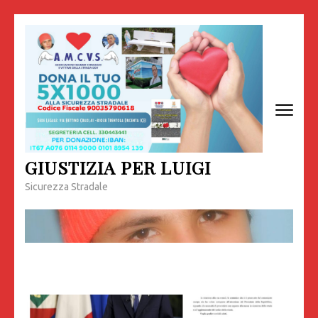
Passa
al
contenuto
(premi
invio)
GIUSTIZIA PER LUIGI
Sicurezza Stradale