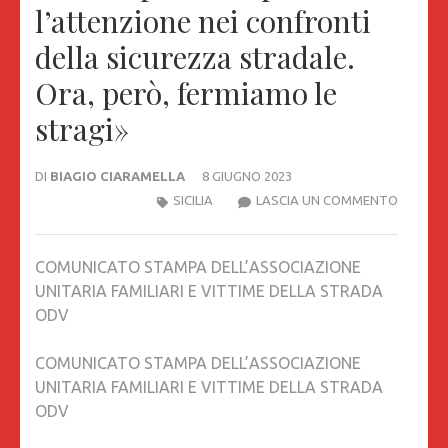
l’attenzione nei confronti
della sicurezza stradale.
Ora, però, fermiamo le
stragi»
DI
BIAGIO CIARAMELLA
8 GIUGNO 2023
IL
SICILIA
LASCIA UN COMMENTO
CAPO
DELLO
COMUNICATO STAMPA DELL’ASSOCIAZIONE
STATO
UNITARIA FAMILIARI E VITTIME DELLA STRADA
RISPON
ODV
ALLE
ASSOCI
COMUNICATO STAMPA DELL’ASSOCIAZIONE
DEI
UNITARIA FAMILIARI E VITTIME DELLA STRADA
FAMILIA
ODV
E
DELLE