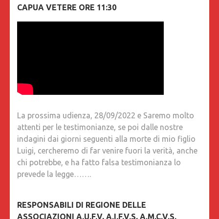
CAPUA VETERE ORE 11:30
La prossima udienza, 28/09/2022 e Saremo molto
attenti per le testimonianze, se poi dalle nostre
indagini dai giorni seguenti alla morte di mio figlio
Luigi, cercheremo di far venire fuori la verità, anche
chi potrebbe, e ha fatto falsa testimonianza lo
prevede la legge…….
RESPONSABILI DI REGIONE DELLE
ASSOCIAZIONI A.U.F.V, A.I.F.V.S, A.M.C.V.S.