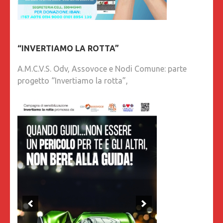
“INVERTIAMO LA ROTTA”
A.M.C.V.S. Odv, Assovoce e Nodi Comune: parte
progetto “Invertiamo la rotta”,