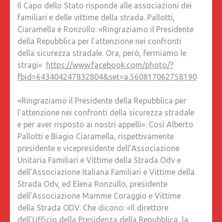
Il Capo dello Stato risponde alle associazioni dei
VITTIME
familiari e delle vittime della strada. Pallotti,
DELLA
Ciaramella e Ronzullo: «Ringraziamo il Presidente
STRADA
della Repubblica per l’attenzione nei confronti
PALLOTT
della sicurezza stradale. Ora, però, fermiamo le
CIARAM
stragi»
https://www.facebook.com/photo/?
E
fbid=643404247832804&set=a.560817062758190
RONZUL
«RINGR
«Ringraziamo il Presidente della Repubblica per
IL
l’attenzione nei confronti della sicurezza stradale
PRESID
e per aver risposto ai nostri appelli». Così Alberto
DELLA
Pallotti e Biagio Ciaramella, rispettivamente
REPUBB
presidente e vicepresidente dell’Associazione
PER
Unitaria Familiari e Vittime della Strada Odv e
L’ATTEN
dell’Associazione Italiana Familiari e Vittime della
NEI
Strada Odv, ed Elena Ronzullo, presidente
CONFRO
dell’Associazione Mamme Coraggio e Vittime
DELLA
della Strada ODV. Che dicono: «Il direttore
SICURE
dell’Ufficio della Presidenza della Repubblica, la
STRADA