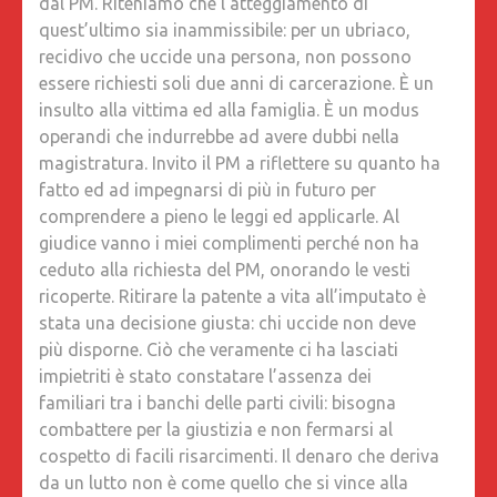
dal PM. Riteniamo che l’atteggiamento di
quest’ultimo sia inammissibile: per un ubriaco,
recidivo che uccide una persona, non possono
essere richiesti soli due anni di carcerazione. È un
insulto alla vittima ed alla famiglia. È un modus
operandi che indurrebbe ad avere dubbi nella
magistratura. Invito il PM a riflettere su quanto ha
fatto ed ad impegnarsi di più in futuro per
comprendere a pieno le leggi ed applicarle. Al
giudice vanno i miei complimenti perché non ha
ceduto alla richiesta del PM, onorando le vesti
ricoperte. Ritirare la patente a vita all’imputato è
stata una decisione giusta: chi uccide non deve
più disporne. Ciò che veramente ci ha lasciati
impietriti è stato constatare l’assenza dei
familiari tra i banchi delle parti civili: bisogna
combattere per la giustizia e non fermarsi al
cospetto di facili risarcimenti. Il denaro che deriva
da un lutto non è come quello che si vince alla