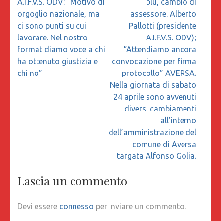
A.I.F.V.S. ODV: “Motivo di
blu, cambio di
orgoglio nazionale, ma
assessore. Alberto
ci sono punti su cui
Pallotti (presidente
lavorare. Nel nostro
A.I.F.V.S. ODV);
format diamo voce a chi
“Attendiamo ancora
ha ottenuto giustizia e
convocazione per firma
chi no”
protocollo” AVERSA.
Nella giornata di sabato
24 aprile sono avvenuti
diversi cambiamenti
all’interno
dell’amministrazione del
comune di Aversa
targata Alfonso Golia.
Lascia un commento
Devi essere
connesso
per inviare un commento.