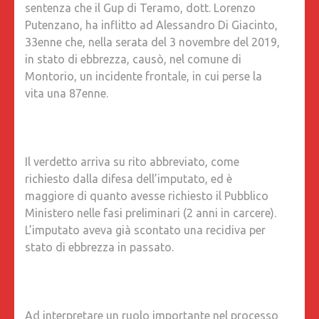
sentenza che il Gup di Teramo, dott. Lorenzo
MESI
Putenzano, ha inflitto ad Alessandro Di Giacinto,
CON
33enne che, nella serata del 3 novembre del 2019,
RITIRO
in stato di ebbrezza, causò, nel comune di
PATENT
Montorio, un incidente frontale, in cui perse la
A
vita una 87enne.
VITA.
ALBERT
PALLOTT
(PRES.
Il verdetto arriva su rito abbreviato, come
A.I.F.V.S.
richiesto dalla difesa dell’imputato, ed è
ODV):
maggiore di quanto avesse richiesto il Pubblico
“GIUSTI
Ministero nelle fasi preliminari (2 anni in carcere).
È
L’imputato aveva già scontato una recidiva per
STATA
stato di ebbrezza in passato.
FATTA,
NOI
SOSTE
VERO
Ad interpretare un ruolo importante nel processo
NEI