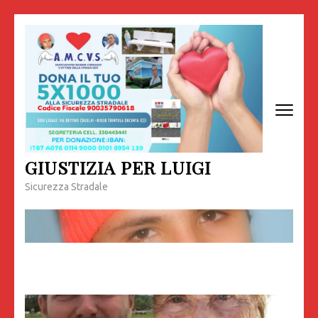
Passa
al
contenuto
(premi
invio)
GIUSTIZIA PER LUIGI
Sicurezza Stradale