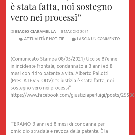
è stata fatta, noi sostegno
vero nei processi”
DI
BIAGIO CIARAMELLA
8 MAGGIO 2021
COMUNI
ATTUALITÀ E NOTIZIE
LASCIA UN COMMENTO
STAMP
08/05/20
(Comunicato Stampa 08/05/2021) Uccise 87enne
UCCISE
in incidente frontale, condannato a 3 anni ed 8
87ENNE
mesi con ritiro patente a vita. Alberto Pallotti
IN
(Pres. A.I.F.V.S. ODV): “Giustizia è stata fatta, noi
INCIDEN
sostegno vero nei processi”
FRONTA
https://www.facebook.com/giustiziaperluigi/posts/255
CONDA
A
3
ANNI
TERAMO. 3 anni ed 8 mesi di condanna per
ED
omicidio stradale e revoca della patente. È la
8