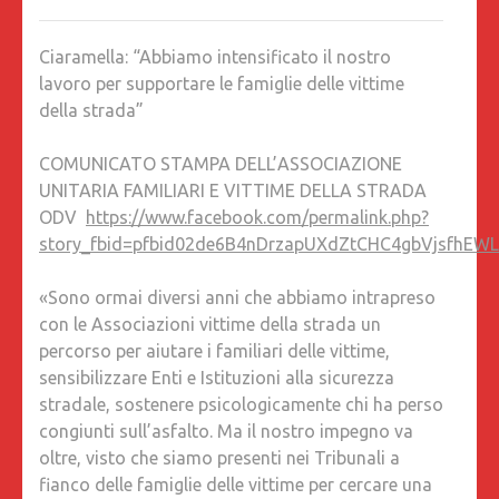
“ABBIA
INTENSI
Ciaramella: “Abbiamo intensificato il nostro
IL
lavoro per supportare le famiglie delle vittime
NOSTR
della strada”
LAVORO
PER
COMUNICATO STAMPA DELL’ASSOCIAZIONE
SUPPOR
UNITARIA FAMILIARI E VITTIME DELLA STRADA
LE
ODV
https://www.facebook.com/permalink.php?
FAMIGLI
story_fbid=pfbid02de6B4nDrzapUXdZtCHC4gbVjsfhEW
DELLE
VITTIME
«Sono ormai diversi anni che abbiamo intrapreso
DELLA
con le Associazioni vittime della strada un
STRADA
percorso per aiutare i familiari delle vittime,
sensibilizzare Enti e Istituzioni alla sicurezza
stradale, sostenere psicologicamente chi ha perso
congiunti sull’asfalto. Ma il nostro impegno va
oltre, visto che siamo presenti nei Tribunali a
fianco delle famiglie delle vittime per cercare una