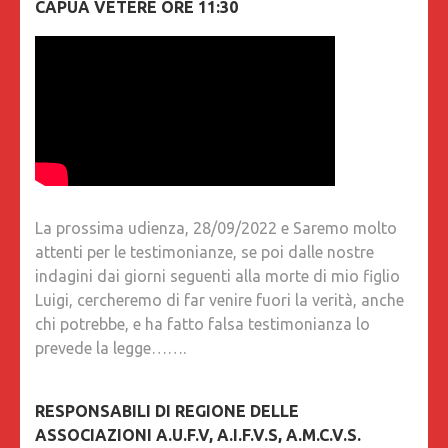
CAPUA VETERE ORE 11:30
La prossima udienza, 28/09/2022 e Saremo molto
attenti per le testimonianze, se poi dalle nostre
indagini dai giorni seguenti alla morte di mio figlio
Luigi, cercheremo di far venire fuori la verità, anche
chi potrebbe, e ha fatto falsa testimonianza lo
prevede la legge…….
RESPONSABILI DI REGIONE DELLE
ASSOCIAZIONI A.U.F.V, A.I.F.V.S, A.M.C.V.S.