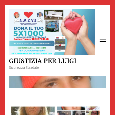
Passa
al
contenuto
(premi
invio)
GIUSTIZIA PER LUIGI
Sicurezza Stradale