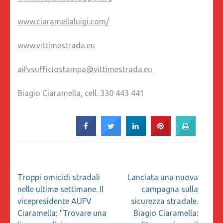
www.ciaramellaluigi.com/
www.vittimestrada.eu
aifvsufficiostampa@vittimestrada.eu
Biagio Ciaramella, cell. 330 443 441
Navigazione
Troppi omicidi stradali
Lanciata una nuova
articoli
nelle ultime settimane. Il
campagna sulla
vicepresidente AUFV
sicurezza stradale.
Ciaramella: “Trovare una
Biagio Ciaramella: