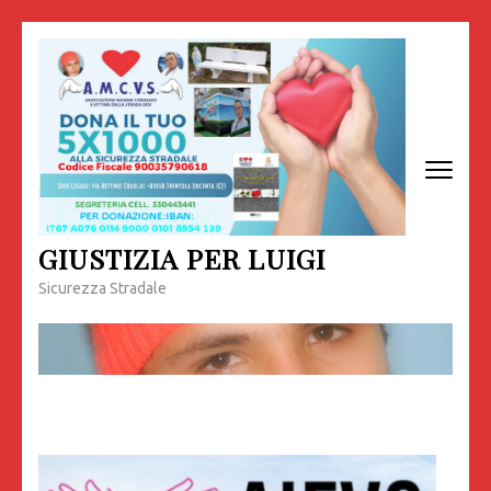
Passa
al
contenuto
(premi
invio)
GIUSTIZIA PER LUIGI
Sicurezza Stradale