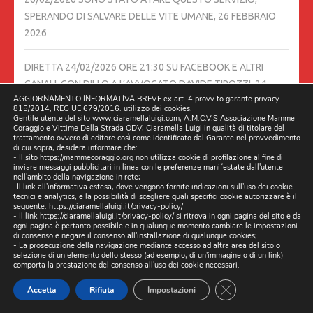
SPERANDO DI SALVARE DELLE VITE UMANE,
26 FEBBRAIO
2026
DIRETTA 24/02/2026 ORE 21:30 SU FACEBOOK E ALTRI
CANALI, CON DILLO A L’AVVOCATO DAVIDE TIROZZI,
24
AGGIORNAMENTO INFORMATIVA BREVE ex art. 4 provv.to garante privacy
FEBBRAIO 2026
815/2014, REG UE 679/2016. utilizzo dei cookies.
Gentile utente del sito www.ciaramellaluigi.com, A.M.C.V.S Associazione Mamme
Coraggio e Vittime Della Strada ODV, Ciaramella Luigi in qualità di titolare del
TESTIMONE LA PRESIDENTE ELENA RONZULLO A.M.C.V.S.
trattamento ovvero di editore così come identificato dal Garante nel provvedimento
di cui sopra, desidera informare che:
ASSOCIAZIONE MAMME CORAGGIO E VITTIME DELLA
- Il sito https://mammecoraggio.org non utilizza cookie di profilazione al fine di
inviare messaggi pubblicitari in linea con le preferenze manifestate dall'utente
STRADA – ODV
24 FEBBRAIO 2026
nell'ambito della navigazione in rete;
-Il link all'informativa estesa, dove vengono fornite indicazioni sull'uso dei cookie
tecnici e analytics, e la possibilità di scegliere quali specifici cookie autorizzare è il
INCONTRO SCUOLA 24/02/2026 ISIS RITA LEVI MONTALCINI
seguente:
https://ciaramellaluigi.it/privacy-policy/
- Il link
https://ciaramellaluigi.it/privacy-policy/
si ritrova in ogni pagina del sito e da
DI QUARTO
24 FEBBRAIO 2026
ogni pagina è pertanto possibile e in qualunque momento cambiare le impostazioni
di consenso e negare il consenso all'installazione di qualunque cookies;
- La prosecuzione della navigazione mediante accesso ad altra area del sito o
NOI COME ASSOCIAZIONI VITTIME DELLA STRADA,
selezione di un elemento dello stesso (ad esempio, di un'immagine o di un link)
comporta la prestazione del consenso all'uso dei cookie necessari.
INVITIAMO TUTTI I CITTADINI DI TUTTA ITALIA, A MANDARCI
CLOSE GDPR CO
I LINK DELLE SEGNALAZIONI, CHE STATE MANDANDO SUI
Accetta
Rifiuta
Impostazioni
SOCIAL, PER LA SICUREZZA STRADALE, SOLO IN QUEL CASO