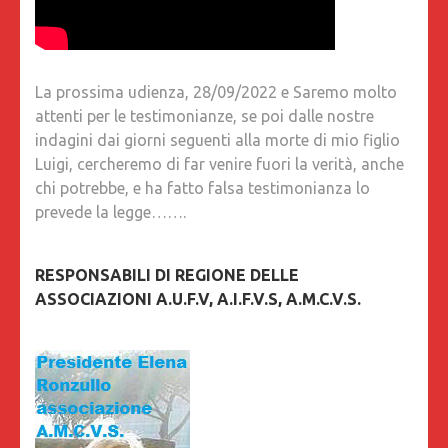
La prossima udienza, 28/09/2022 e Saremo molto
attenti per le testimonianze, se poi dalle nostre
indagini dai giorni seguenti alla morte di mio figlio
Luigi, cercheremo di far venire fuori la verità, anche
chi potrebbe, e ha fatto falsa testimonianza lo
prevede la legge…….
RESPONSABILI DI REGIONE DELLE
ASSOCIAZIONI A.U.F.V, A.I.F.V.S, A.M.C.V.S.