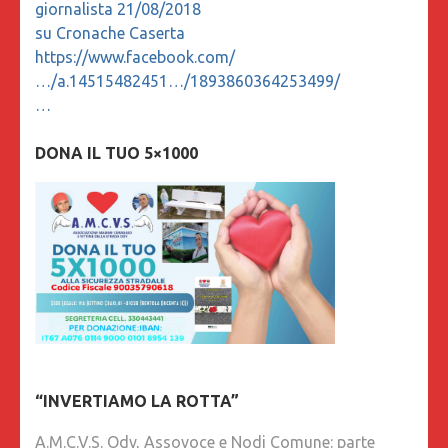
giornalista 21/08/2018
su Cronache Caserta
https://www.facebook.com/
…/a.14515482451…/1893860364253499/
…
DONA IL TUO 5×1000
“INVERTIAMO LA ROTTA”
A.M.C.V.S. Odv, Assovoce e Nodi Comune: parte