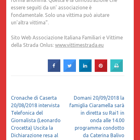
forma anonima. Questa è la dimostrazione che
essere seguiti da un’ associazione è
fondamentale. Solo una vittima può aiutare
un’altra vittima”.
Sito Web Associazione Italiana Familiari e Vittime
della Strada Onlus:
www.vittimestrada.eu
Navigazione
Cronache di Caserta
Domani 20/09/2018 la
articoli
20/08/2018 intervista
famiglia Ciaramella sarà
Telefonica del
in diretta su Rai1 in
Giornalista (Leonardo
onda alle 14.00
Crocetta) Uscita la
programma condotto
Dichiarazione resa al
da Caterina Balivo