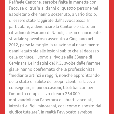
Raffaele Cantone, sarebbe finita in manette con
l’accusa di truffa ai danni di quattro persone nel
napoletano che hanno sostenuto, a vario titolo,
di essere state raggirate dall’avvocatessa. In
particolare, a denunciare la Cantone è stato un
cittadino di Marano di Napoli, che, in un incidente
stradale spaventoso avvenuto a Giugliano nel
2012, perse la moglie. In relazione al risarcimento
danni legato sia alle lesioni subite che al decesso
della coniuge, l’uomo si rivolse alla 53enne di
Cervinara. Le indagini del P.G., svolte dalle fiamme
gialle, hanno confermato che la professionista
“mediante artifizi e raggiri, nonché approfittando
dello stato di salute dei propri clienti, si faceva
consegnare, in più occasioni, titoli bancari per
l’importo complessivo di euro 264.000
motivandoli con l’apertura di libretti vincolati,
intestati ai figli minorenni, così come disposto dal
giudice tutelare”. In realtà l’avvocato avrebbe