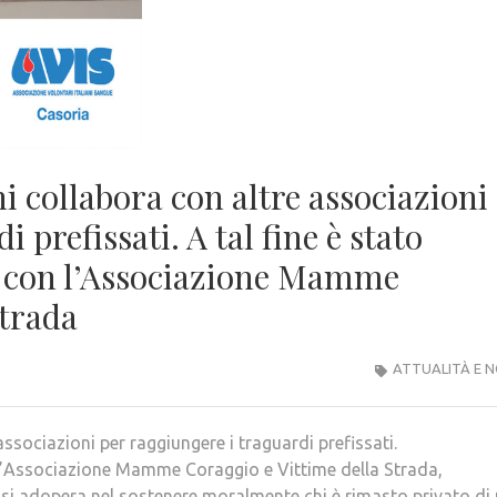
i collabora con altre associazioni
 prefissati. A tal fine è stato
i, con l’Associazione Mamme
Strada
ATTUALITÀ E N
ssociazioni per raggiungere i traguardi prefissati.
on l’Associazione Mamme Coraggio e Vittime della Strada,
e si adopera nel sostenere moralmente chi è rimasto privato di