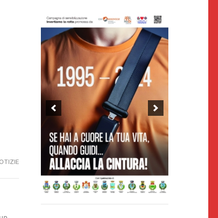
OTIZIE
 un