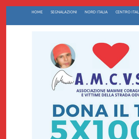
Passa
HOME
SEGNALAZIONI
NORD ITALIA
CENTRO ITAL
al
contenuto
(premi
invio)