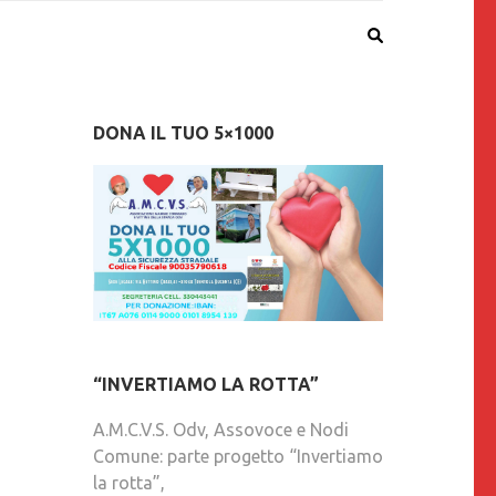
DONA IL TUO 5×1000
“INVERTIAMO LA ROTTA”
A.M.C.V.S. Odv, Assovoce e Nodi
Comune: parte progetto “Invertiamo
la rotta”,