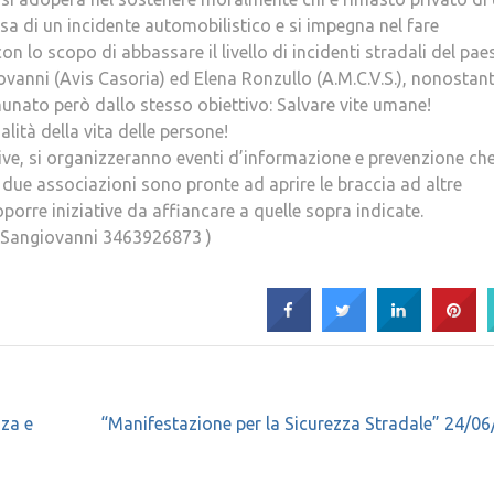
sa di un incidente automobilistico e si impegna nel fare
con lo s
copo di abbassare il livello di incidenti stradali del pae
iovanni (Avis Casoria) ed Elena Ronzullo (A.M.C.V.S.), nonostan
unato però dallo stesso obiettivo: Salvare vite umane!
lità della vita delle persone!
ative, si organizzeranno eventi d’informazione e prevenzione ch
due associazioni sono pronte ad aprire le braccia ad altre
orre iniziative da affiancare a quelle sopra indicate.
ico Sangiovanni 3463926873 )
zza e
“Manifestazione per la Sicurezza Stradale” 24/0