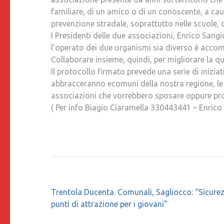
familiare, di un amico o di un conoscente, a cau
prevenzione stradale, soprattutto nelle scuole, 
I Presidenti delle due associazioni, Enrico Sang
l’operato dei due organismi sia diverso è accom
Collaborare insieme, quindi, per migliorare la qua
Il protocollo firmato prevede una serie di inizi
abbracceranno ecomuni della nostra regione, le 
associazioni che vorrebbero sposare oppure prop
( Per info Biagio Ciaramella 330443441 – Enr
Navigazione
Trentola Ducenta. Comunali, Sagliocco: “Sicure
articoli
punti di attrazione per i giovani”