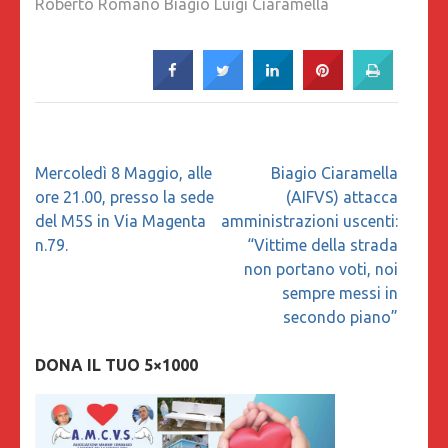
Roberto Romano Biagio Luigi Ciaramella
Navigazione
Mercoledì 8 Maggio, alle
Biagio Ciaramella
articoli
ore 21.00, presso la sede
(AIFVS) attacca
del M5S in Via Magenta
amministrazioni uscenti:
n.79.
“Vittime della strada
non portano voti, noi
sempre messi in
secondo piano”
DONA IL TUO 5×1000