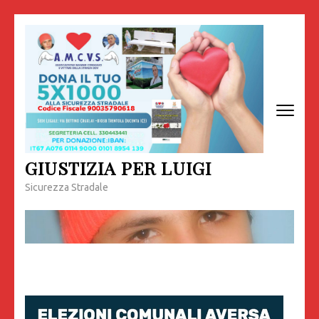
Passa
al
contenuto
(premi
invio)
GIUSTIZIA PER LUIGI
Sicurezza Stradale