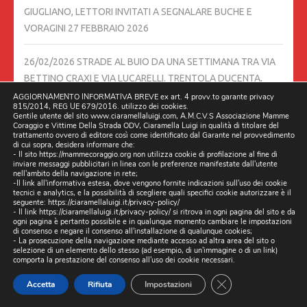
GIUGLIANO, LETTORI INVITATI A SEGNALARE BUCHE E
VORAGINI
27 FEBBRAIO 2026
26/02/2026 STRADE AL BUIO DA UNA SETTIMANA TRA VIA
BETTINO CRAXI E VIA LUCARELLI. TRENTOLA DUCENTA,
LUSCIANO,
26 FEBBRAIO 2026
AGGIORNAMENTO INFORMATIVA BREVE ex art. 4 provv.to garante privacy
815/2014, REG UE 679/2016. utilizzo dei cookies.
Gentile utente del sito www.ciaramellaluigi.com, A.M.C.V.S Associazione Mamme
Coraggio e Vittime Della Strada ODV, Ciaramella Luigi in qualità di titolare del
IERI 25/02/2026 MIO COGNATO FAVICCHIO LUCIANO E
trattamento ovvero di editore così come identificato dal Garante nel provvedimento
DECEDUTO, E CON IL CUORE A PEZZI STAMATTINA
di cui sopra, desidera informare che:
- Il sito https://mammecoraggio.org non utilizza cookie di profilazione al fine di
26/02/2026 SONO STATO A FARE QUESTO SERVIZIO,
inviare messaggi pubblicitari in linea con le preferenze manifestate dall'utente
nell'ambito della navigazione in rete;
SPERANDO DI SALVARE DELLE VITE UMANE,
26 FEBBRAIO
-Il link all'informativa estesa, dove vengono fornite indicazioni sull'uso dei cookie
tecnici e analytics, e la possibilità di scegliere quali specifici cookie autorizzare è il
2026
seguente:
https://ciaramellaluigi.it/privacy-policy/
- Il link
https://ciaramellaluigi.it/privacy-policy/
si ritrova in ogni pagina del sito e da
ogni pagina è pertanto possibile e in qualunque momento cambiare le impostazioni
DIRETTA 24/02/2026 ORE 21:30 SU FACEBOOK E ALTRI
di consenso e negare il consenso all'installazione di qualunque cookies;
- La prosecuzione della navigazione mediante accesso ad altra area del sito o
CANALI, CON DILLO A L’AVVOCATO DAVIDE TIROZZI,
24
selezione di un elemento dello stesso (ad esempio, di un'immagine o di un link)
FEBBRAIO 2026
comporta la prestazione del consenso all'uso dei cookie necessari.
CLOSE GDPR CO
Accetta
Rifiuta
Impostazioni
TESTIMONE LA PRESIDENTE ELENA RONZULLO A.M.C.V.S.