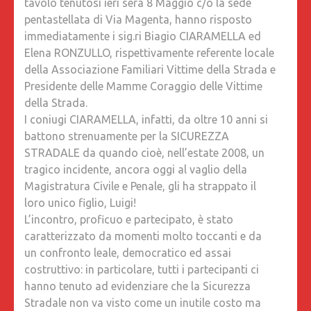
tavolo tenutosi ieri sera 8 Maggio c/o la sede
pentastellata di Via Magenta, hanno risposto
immediatamente i sig.ri Biagio CIARAMELLA ed
Elena RONZULLO, rispettivamente referente locale
della Associazione Familiari Vittime della Strada e
Presidente delle Mamme Coraggio delle Vittime
della Strada.
I coniugi CIARAMELLA, infatti, da
oltre 10 anni si
battono strenuamente per la SICUREZZA
STRADALE da quando cioè, nell’estate 2008, un
tragico incidente, ancora oggi al vaglio della
Magistratura Civile e Penale, gli ha strappato il
loro unico figlio, Luigi!
L’incontro, proficuo e partecipato, è stato
caratterizzato da momenti molto toccanti e da
un confronto leale, democratico ed assai
costruttivo: in particolare, tutti i partecipanti ci
hanno tenuto ad evidenziare che la Sicurezza
Stradale non va visto come un inutile costo ma