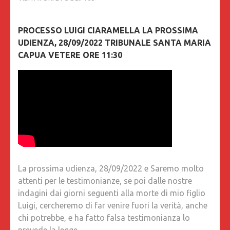
PROCESSO LUIGI CIARAMELLA LA PROSSIMA
UDIENZA, 28/09/2022 TRIBUNALE SANTA MARIA
CAPUA VETERE ORE 11:30
La prossima udienza, 28/09/2022 e Saremo molto
attenti per le testimonianze, se poi dalle nostre
indagini dai giorni seguenti alla morte di mio figlio
Luigi, cercheremo di far venire fuori la verità, anche
chi potrebbe, e ha fatto falsa testimonianza lo
prevede la legge…….