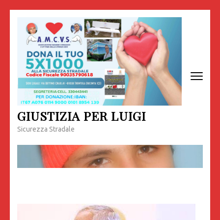
Passa
al
contenuto
(premi
invio)
GIUSTIZIA PER LUIGI
Sicurezza Stradale