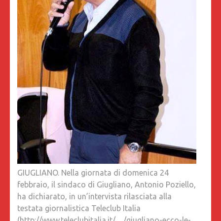
GIUGLIANO. Nella giornata di domenica 24
febbraio, il sindaco di Giugliano, Antonio Poziello,
ha dichiarato, in un’intervista rilasciata alla
testata giornalistica Teleclub Italia
(
http://www.teleclubitalia.it/
…/giugliano-ecco-le-