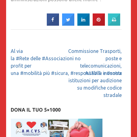
Navigazione
Al via
Commissione Trasporti,
articoli
la #Rete delle #Associazioni no
poste e
profit per
telecomunicazioni,
una #mobilità più #sicura, #responsabile e #sostenibile
A.I.F.V.S. incontra
istituzioni per audizione
su modifiche codice
stradale
DONA IL TUO 5×1000