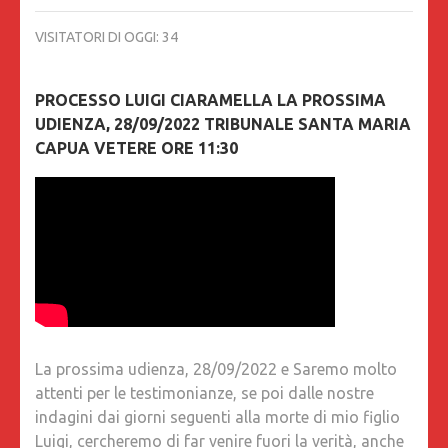
VISITATORI DI OGGI:
34
PROCESSO LUIGI CIARAMELLA LA PROSSIMA
UDIENZA, 28/09/2022 TRIBUNALE SANTA MARIA
CAPUA VETERE ORE 11:30
La prossima udienza, 28/09/2022 e Saremo molto
attenti per le testimonianze, se poi dalle nostre
indagini dai giorni seguenti alla morte di mio figlio
Luigi, cercheremo di far venire fuori la verità, anche