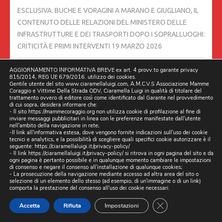
ESCLUSIVA. BUCHE E VORAGINI A MARANO E GIUGLIANO, IL
CONTENUTO DELLE RELAZIONI DEL MINISTERO DELLE
INFRASTRUTTURE E DEI TRASPORTI DOPO I SOPRALLUOGHI:
CRITICITÀ E PRIMI INTERVENTI
19 MARZO 2026
AGGIORNAMENTO INFORMATIVA BREVE ex art. 4 provv.to garante privacy
06/03/2026 DUE CAMION DELLA RACCOLTA RIFIUTI DI
815/2014, REG UE 679/2016. utilizzo dei cookies.
TRENTOLA DUCENTA FANNO TRASBORDO IN STRADA A
Gentile utente del sito www.ciaramellaluigi.com, A.M.C.V.S Associazione Mamme
Coraggio e Vittime Della Strada ODV, Ciaramella Luigi in qualità di titolare del
LUSCIANO.
6 MARZO 2026
trattamento ovvero di editore così come identificato dal Garante nel provvedimento
di cui sopra, desidera informare che:
- Il sito https://mammecoraggio.org non utilizza cookie di profilazione al fine di
STRADE DISSESTATE, BLITZ DEGLI ISPETTORI MINISTERIALI
inviare messaggi pubblicitari in linea con le preferenze manifestate dall'utente
nell'ambito della navigazione in rete;
ANCHE A GIUGLIANO
5 MARZO 2026
-Il link all'informativa estesa, dove vengono fornite indicazioni sull'uso dei cookie
tecnici e analytics, e la possibilità di scegliere quali specifici cookie autorizzare è il
seguente:
https://ciaramellaluigi.it/privacy-policy/
- Il link
https://ciaramellaluigi.it/privacy-policy/
si ritrova in ogni pagina del sito e da
LA BUCA LUSCIANO IN VIALE DELLA LIBERTÀ, CIVICO 55, È
ogni pagina è pertanto possibile e in qualunque momento cambiare le impostazioni
ANCORA LÌ.
4 MARZO 2026
di consenso e negare il consenso all'installazione di qualunque cookies;
- La prosecuzione della navigazione mediante accesso ad altra area del sito o
selezione di un elemento dello stesso (ad esempio, di un'immagine o di un link)
comporta la prestazione del consenso all'uso dei cookie necessari.
L’ILLUMINAZIONE TRA VIA BETTINO CRAXI E VIA LUCARELLI È
TORNATA. 03/03/2026 TRENTOLA DUCENTA, LUSCIANO
3
CLOSE GDPR CO
Accetta
Rifiuta
Impostazioni
MARZO 2026