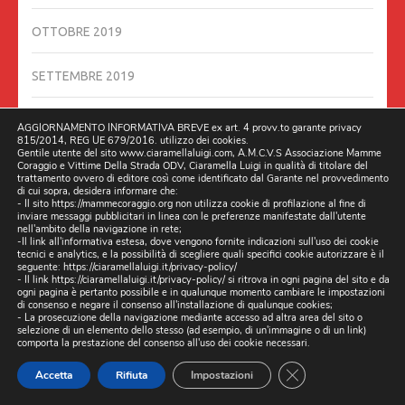
OTTOBRE 2019
SETTEMBRE 2019
AGOSTO 2019
AGGIORNAMENTO INFORMATIVA BREVE ex art. 4 provv.to garante privacy
815/2014, REG UE 679/2016. utilizzo dei cookies.
Gentile utente del sito www.ciaramellaluigi.com, A.M.C.V.S Associazione Mamme
LUGLIO 2019
Coraggio e Vittime Della Strada ODV, Ciaramella Luigi in qualità di titolare del
trattamento ovvero di editore così come identificato dal Garante nel provvedimento
di cui sopra, desidera informare che:
- Il sito https://mammecoraggio.org non utilizza cookie di profilazione al fine di
GIUGNO 2019
inviare messaggi pubblicitari in linea con le preferenze manifestate dall'utente
nell'ambito della navigazione in rete;
-Il link all'informativa estesa, dove vengono fornite indicazioni sull'uso dei cookie
MAGGIO 2019
tecnici e analytics, e la possibilità di scegliere quali specifici cookie autorizzare è il
seguente:
https://ciaramellaluigi.it/privacy-policy/
- Il link
https://ciaramellaluigi.it/privacy-policy/
si ritrova in ogni pagina del sito e da
ogni pagina è pertanto possibile e in qualunque momento cambiare le impostazioni
APRILE 2019
di consenso e negare il consenso all'installazione di qualunque cookies;
- La prosecuzione della navigazione mediante accesso ad altra area del sito o
selezione di un elemento dello stesso (ad esempio, di un'immagine o di un link)
MARZO 2019
comporta la prestazione del consenso all'uso dei cookie necessari.
CLOSE GDPR CO
Accetta
Rifiuta
Impostazioni
FEBBRAIO 2019