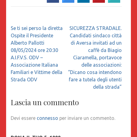
Navigazione
Se ti sei perso la diretta
SICUREZZA STRADALE.
articoli
Ospite il Presidente
Candidati sindaco città
Alberto Pallotti
di Aversa invitati ad un
08/05/2024 ore 20:30
caffè da Biagio
A.I.F.V.S. ODV –
Ciaramella, portavoce
Associazione Italiana
delle associazioni:
Familiari e Vittime della
“Dicano cosa intendono
Strada ODV
fare a tutela degli utenti
della strada”
Lascia un commento
Devi essere
connesso
per inviare un commento.