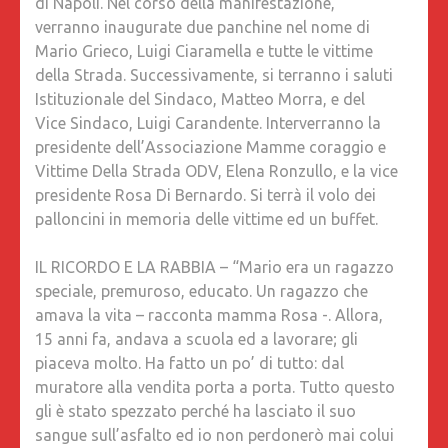
di Napoli. Nel corso della manifestazione,
verranno inaugurate due panchine nel nome di
Mario Grieco, Luigi Ciaramella e tutte le vittime
della Strada. Successivamente, si terranno i saluti
Istituzionale del Sindaco, Matteo Morra, e del
Vice Sindaco, Luigi Carandente. Interverranno la
presidente dell’Associazione Mamme coraggio e
Vittime Della Strada ODV, Elena Ronzullo, e la vice
presidente Rosa Di Bernardo. Si terrà il volo dei
palloncini in memoria delle vittime ed un buffet.
IL RICORDO E LA RABBIA – “Mario era un ragazzo
speciale, premuroso, educato. Un ragazzo che
amava la vita – racconta mamma Rosa -. Allora,
15 anni fa, andava a scuola ed a lavorare; gli
piaceva molto. Ha fatto un po’ di tutto: dal
muratore alla vendita porta a porta. Tutto questo
gli è stato spezzato perché ha lasciato il suo
sangue sull’asfalto ed io non perdonerò mai colui