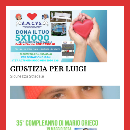
Passa
al
contenuto
(premi
invio)
GIUSTIZIA PER LUIGI
Sicurezza Stradale