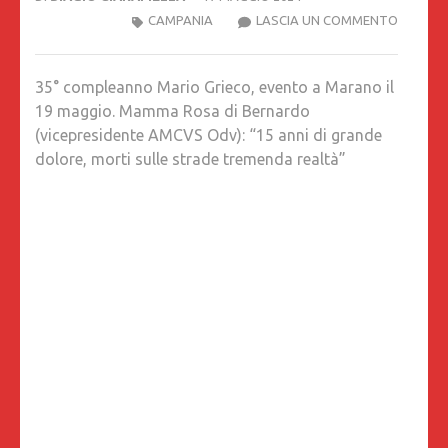
35°
CAMPANIA
LASCIA UN COMMENTO
COMPL
MARIO
35° compleanno Mario Grieco, evento a Marano il
GRIECO,
19 maggio. Mamma Rosa di Bernardo
EVENTO
(vicepresidente AMCVS Odv): “15 anni di grande
A
dolore, morti sulle strade tremenda realtà”
MARAN
IL
19
MAGGIO
MAMMA
ROSA
DI
BERNAR
(VICEPR
AMCVS
ODV):