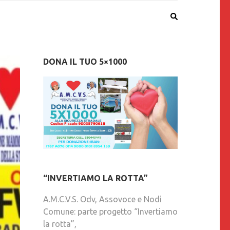
DONA IL TUO 5×1000
“INVERTIAMO LA ROTTA”
A.M.C.V.S. Odv, Assovoce e Nodi
Comune: parte progetto “Invertiamo
la rotta”,