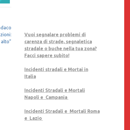
SU
FACEBOOK,
YOUTUBE
E
indaco
LINKEDIN
Vuoi segnalare problemi di
zioni:
carenza di strade, segnaletica
 alto”
stradale o buche nella tua zona?
Facci sapere subito!
Incidenti stradali e Mortai in
Italia
Incidenti Stradali e Mortali
Napoli e Campania
Incidenti Stradali e Mortali Roma
e Lazio