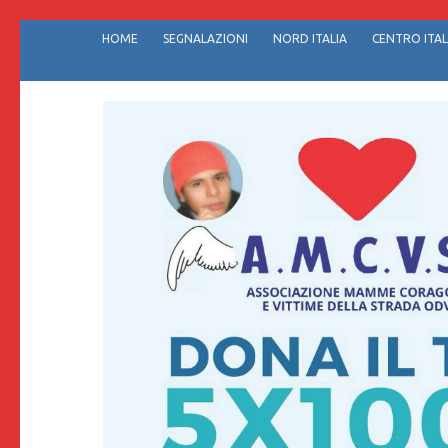
Passa
HOME
SEGNALAZIONI
NORD ITALIA
CENTRO ITAL
al
contenuto
(premi
invio)